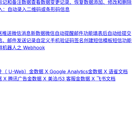
标记和备注数据
查看数据变更记录、恢复数据
添加、修改和删除
入：自动录入二维码或条形码信息
送
推送微信消息
新数据微信自动提醒
邮件功能
填表后自动给提交
信、邮件发送记录
自定义手机验证码签名
创建短信模板
短信功能
器人之 Webhook
（ U-Web）
金数据 X Google Analytics
金数据 X 语雀文档
 X 腾讯广告
金数据 X 美洽/53 客服
金数据 X 飞书文档