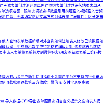
建考试表单
创建测评表单
创建预约表单
创建营销落地页表单
从
表单
选项名额：限制选项被选择数量
引用前题
插入视频
插入音频
展示信息，无需填写
粘贴文本方式创建表单
扩展属性：区分发布
许他人查询表单数据
新版对外查询
如何让填表人修改已填数据
如
间
确认码：生成随机数字或特定格式编码
URL 传参
填表后跳转
页中嵌入表单
将表单转发到微信好友/朋友圈
获取表单二维码
拨
快捷收款
小金商户助手使用指南
小金商户平台不支持的行业与场
微信收款批量退款
第三方收款：微信 & 支付宝退款步骤
cel 导入数据
打印/导出表单题目选项
自定义提示文案
填表人提