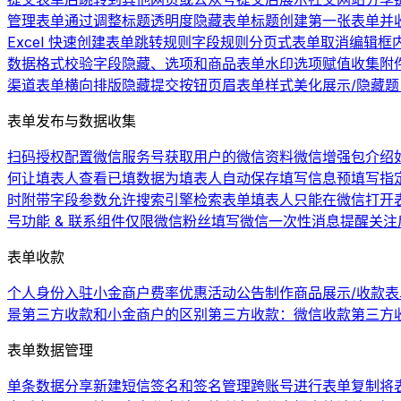
管理表单
通过调整标题透明度隐藏表单标题
创建第一张表单并
Excel 快速创建表单
跳转规则
字段规则
分页式表单
取消编辑框
数据格式校验
字段隐藏、选项和商品
表单水印
选项赋值
收集附
渠道
表单横向排版
隐藏提交按钮
页眉
表单样式美化
展示/隐藏
表单发布与数据收集
扫码授权配置微信服务号
获取用户的微信资料
微信增强包介绍
何让填表人查看已填数据
为填表人自动保存填写信息
预填写
指
时附带字段参数
允许搜索引擎检索表单
填表人只能在微信打开
号功能 & 联系组件
仅限微信粉丝填写
微信一次性消息提醒
关注
表单收款
个人身份入驻小金商户费率优惠活动公告
制作商品展示/收款表
景
第三方收款和小金商户的区别
第三方收款：微信收款
第三方
表单数据管理
单条数据分享
新建短信签名和签名管理
跨账号进行表单复制
将