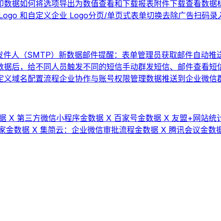
印数据
如何将选项导出为数值
查看和下载报表
附件下载
查看数据
ogo 和自定义企业 Logo
分页/单页式表单切换
去除广告
扫码录
件人（SMTP）
新数据邮件提醒：表单管理员获取邮件自动推
数据后，给不同人员触发不同的短信
手动群发短信、邮件
查看短
 自定义域名配置流程
企业协作与账号权限管理
数据推送到企业微信群机
据 X 第三方微信小程序
金数据 X 百家号
金数据 X 友盟+网站统计
家
金数据 X 集简云：企业微信审批流程
金数据 X 腾讯会议
金数据