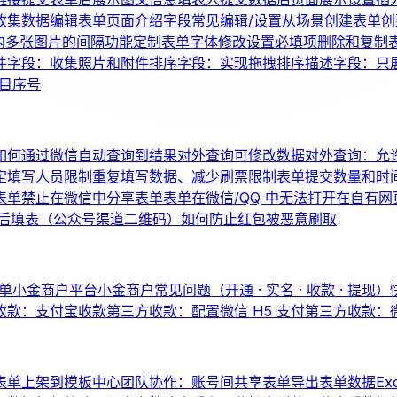
收集数据
编辑表单页面介绍
字段常见编辑/设置
从场景创建表单
创
内多张图片的间隔
功能定制
表单字体修改
设置必填项
删除和复制
件字段：收集照片和附件
排序字段：实现拖拽排序
描述字段：只
题目序号
如何通过微信自动查询到结果
对外查询可修改数据
对外查询：允
定填写人员
限制重复填写数据、减少刷票
限制表单提交数量和时
表单
禁止在微信中分享表单
表单在微信/QQ 中无法打开
在自有网
后填表（公众号渠道二维码）
如何防止红包被恶意刷取
单
小金商户平台
小金商户常见问题（开通 · 实名 · 收款 · 提现）
收款：支付宝收款
第三方收款：配置微信 H5 支付
第三方收款：
表单上架到模板中心
团队协作：账号间共享表单
导出表单数据
Ex