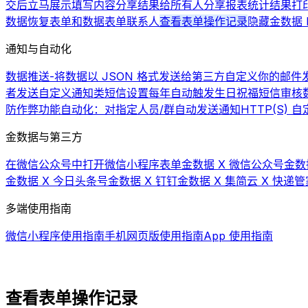
交后立马展示填写内容
分享结果给所有人
分享报表统计结果
打
数据
恢复表单和数据
表单联系人
查看表单操作记录
隐藏金数据 L
通知与自动化
数据推送-将数据以 JSON 格式发送给第三方
自定义你的邮件发
者发送自定义通知类短信
设置每年自动触发生日祝福短信
审核
防作弊功能
自动化：对指定人员/群自动发送通知
HTTP(S)
金数据与第三方
在微信公众号中打开微信小程序表单
金数据 X 微信公众号
金数
金数据 X 今日头条号
金数据 X 钉钉
金数据 X 集简云 X 快递管
多端使用指南
微信小程序使用指南
手机网页版使用指南
App 使用指南
查看表单操作记录