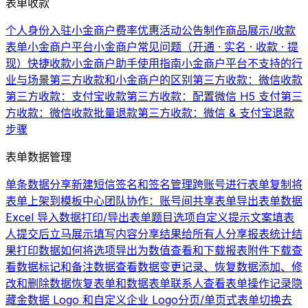
表单收款
个人身份入驻小金商户费率优惠活动公告
制作商品展示/收款
表单
小金商户平台
小金商户常见问题（开通 · 实名 · 收款 · 提
现）
快捷收款
小金商户助手使用指南
小金商户平台不支持的行
业与场景
第三方收款和小金商户的区别
第三方收款：微信收款
第三方收款：支付宝收款
第三方收款：配置微信 H5 支付
第三
方收款：微信收款批量退款
第三方收款：微信 & 支付宝退款
步骤
表单数据管理
单条数据分享
新建短信签名和签名管理
跨账号进行表单复制
将
表单上架到模板中心
团队协作：账号间共享表单
导出表单数据
Excel 导入数据
打印/导出表单题目选项
自定义提示文案
填表
人提交后立马展示填写内容
分享结果给所有人
分享报表统计结
果
打印数据
如何将选项导出为数值
查看和下载报表
附件下载
查
看数据
标记和备注数据
查看数据变更记录、恢复数据
添加、修
改和删除数据
恢复表单和数据
表单联系人
查看表单操作记录
隐
藏金数据 Logo 和自定义企业 Logo
分页/单页式表单切换
去