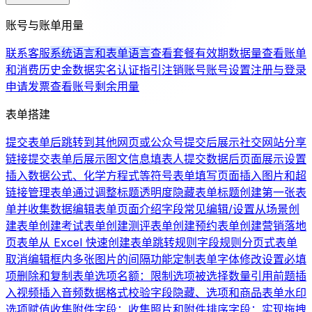
账号与账单用量
联系客服
系统语言和表单语言
查看套餐有效期
数据量
查看账单
和消费历史
金数据实名认证指引
注销账号
账号设置
注册与登录
申请发票
查看账号剩余用量
表单搭建
提交表单后跳转到其他网页或公众号
提交后展示社交网站分享
链接
提交表单后展示图文信息
填表人提交数据后页面展示设置
插入数据公式、化学方程式等符号
表单填写页面插入图片和超
链接
管理表单
通过调整标题透明度隐藏表单标题
创建第一张表
单并收集数据
编辑表单页面介绍
字段常见编辑/设置
从场景创
建表单
创建考试表单
创建测评表单
创建预约表单
创建营销落地
页表单
从 Excel 快速创建表单
跳转规则
字段规则
分页式表单
取消编辑框内多张图片的间隔
功能定制
表单字体修改
设置必填
项
删除和复制表单
选项名额：限制选项被选择数量
引用前题
插
入视频
插入音频
数据格式校验
字段隐藏、选项和商品
表单水印
选项赋值
收集附件字段：收集照片和附件
排序字段：实现拖拽