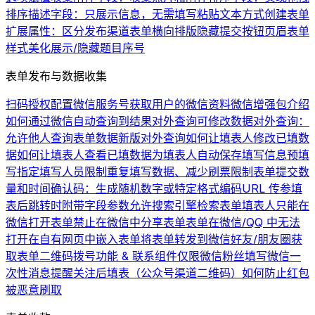
排序
描述字段：只展示信息，无需填写
粘贴文本方式创建表单
扩展属性：区分发布渠道
表单横向排版
隐藏提交按钮
页眉
表单
样式美化
展示/隐藏题目序号
表单发布与数据收集
扫码授权配置微信服务号
获取用户的微信资料
微信增强包介绍
如何通过微信自动查询到结果
对外查询可修改数据
对外查询：
允许他人查询表单数据
新版对外查询
如何让填表人修改已填数
据
如何让填表人查看已填数据
为填表人自动保存填写信息
预填
写
指定填写人员
限制重复填写数据、减少刷票
限制表单提交数
量和时间
确认码：生成随机数字或特定格式编码
URL 传参
填
表后跳转时附带字段参数
允许搜索引擎检索表单
填表人只能在
微信打开表单
禁止在微信中分享表单
表单在微信/QQ 中无法
打开
在自有网页中嵌入表单
将表单转发到微信好友/朋友圈
获
取表单二维码
拨号功能 & 联系组件
仅限微信粉丝填写
微信一
次性消息提醒
关注后填表（公众号渠道二维码）
如何防止红包
被恶意刷取