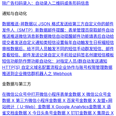
除广告
扫码录入：自动录入二维码或条形码信息
通知与自动化
数据推送-将数据以 JSON 格式发送给第三方
自定义你的邮件
发件人（SMTP）
新数据邮件提醒：表单管理员获取邮件自动
推送
推送微信消息
新数据微信自动提醒
邮件功能
填表后自动给
提交者发送自定义通知类短信
设置每年自动触发生日祝福短信
审核数据后，给不同人员触发不同的短信
手动群发短信、邮件
查看短信、邮件发送记录
自定义手机验证码签名
创建短信模板
短信功能
防作弊功能
自动化：对指定人员/群自动发送通知
HTTP(S) 自定义域名配置流程
企业协作与账号权限管理
数据
推送到企业微信群机器人之 Webhook
金数据与第三方
在微信公众号中打开微信小程序表单
金数据 X 微信公众号
金
数据 X 第三方微信小程序
金数据 X 百家号
金数据 X 友盟+网
站统计（ U-Web）
金数据 X Google Analytics
金数据 X 语
雀文档
金数据 X 今日头条号
金数据 X 钉钉
金数据 X 集简云 X