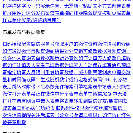
排序
描述字段：只展示信息，无需填写
粘贴文本方式创建表单
扩展属性：区分发布渠道
表单横向排版
隐藏提交按钮
页眉
表单
样式美化
展示/隐藏题目序号
表单发布与数据收集
扫码授权配置微信服务号
获取用户的微信资料
微信增强包介绍
如何通过微信自动查询到结果
对外查询可修改数据
对外查询：
允许他人查询表单数据
新版对外查询
如何让填表人修改已填数
据
如何让填表人查看已填数据
为填表人自动保存填写信息
预填
写
指定填写人员
限制重复填写数据、减少刷票
限制表单提交数
量和时间
确认码：生成随机数字或特定格式编码
URL 传参
填
表后跳转时附带字段参数
允许搜索引擎检索表单
填表人只能在
微信打开表单
禁止在微信中分享表单
表单在微信/QQ 中无法
打开
在自有网页中嵌入表单
将表单转发到微信好友/朋友圈
获
取表单二维码
拨号功能 & 联系组件
仅限微信粉丝填写
微信一
次性消息提醒
关注后填表（公众号渠道二维码）
如何防止红包
被恶意刷取