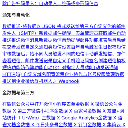
除广告
扫码录入：自动录入二维码或条形码信息
通知与自动化
数据推送-将数据以 JSON 格式发送给第三方
自定义你的邮件
发件人（SMTP）
新数据邮件提醒：表单管理员获取邮件自动
推送
推送微信消息
新数据微信自动提醒
邮件功能
填表后自动给
提交者发送自定义通知类短信
设置每年自动触发生日祝福短信
审核数据后，给不同人员触发不同的短信
手动群发短信、邮件
查看短信、邮件发送记录
自定义手机验证码签名
创建短信模板
短信功能
防作弊功能
自动化：对指定人员/群自动发送通知
HTTP(S) 自定义域名配置流程
企业协作与账号权限管理
数据
推送到企业微信群机器人之 Webhook
金数据与第三方
在微信公众号中打开微信小程序表单
金数据 X 微信公众号
金
数据 X 第三方微信小程序
金数据 X 百家号
金数据 X 友盟+网
站统计（ U-Web）
金数据 X Google Analytics
金数据 X 语
雀文档
金数据 X 今日头条号
金数据 X 钉钉
金数据 X 集简云 X