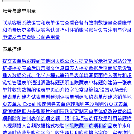
账号与账单用量
联系客服
系统语言和表单语言
查看套餐有效期
数据量
查看账单
和消费历史
金数据实名认证指引
注销账号
账号设置
注册与登录
申请发票
查看账号剩余用量
表单搭建
提交表单后跳转到其他网页或公众号
提交后展示社交网站分享
链接
提交表单后展示图文信息
填表人提交数据后页面展示设置
插入数据公式、化学方程式等符号
表单填写页面插入图片和超
链接
管理表单
通过调整标题透明度隐藏表单标题
创建第一张表
单并收集数据
编辑表单页面介绍
字段常见编辑/设置
从场景创
建表单
创建考试表单
创建测评表单
创建预约表单
创建营销落地
页表单
从 Excel 快速创建表单
跳转规则
字段规则
分页式表单
取消编辑框内多张图片的间隔
功能定制
表单字体修改
设置必填
项
删除和复制表单
选项名额：限制选项被选择数量
引用前题
插
入视频
插入音频
数据格式校验
字段隐藏、选项和商品
表单水印
选项赋值
收集附件字段：收集照片和附件
排序字段：实现拖拽