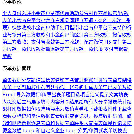
表单收款
个人身份入驻小金商户费率优惠活动公告
制作商品展示/收款
表单
小金商户平台
小金商户常见问题（开通 · 实名 · 收款 · 提
现）
快捷收款
小金商户助手使用指南
小金商户平台不支持的行
业与场景
第三方收款和小金商户的区别
第三方收款：微信收款
第三方收款：支付宝收款
第三方收款：配置微信 H5 支付
第三
方收款：微信收款批量退款
第三方收款：微信 & 支付宝退款
步骤
表单数据管理
单条数据分享
新建短信签名和签名管理
跨账号进行表单复制
将
表单上架到模板中心
团队协作：账号间共享表单
导出表单数据
Excel 导入数据
打印/导出表单题目选项
自定义提示文案
填表
人提交后立马展示填写内容
分享结果给所有人
分享报表统计结
果
打印数据
如何将选项导出为数值
查看和下载报表
附件下载
查
看数据
标记和备注数据
查看数据变更记录、恢复数据
添加、修
改和删除数据
恢复表单和数据
表单联系人
查看表单操作记录
隐
藏金数据 Logo 和自定义企业 Logo
分页/单页式表单切换
去