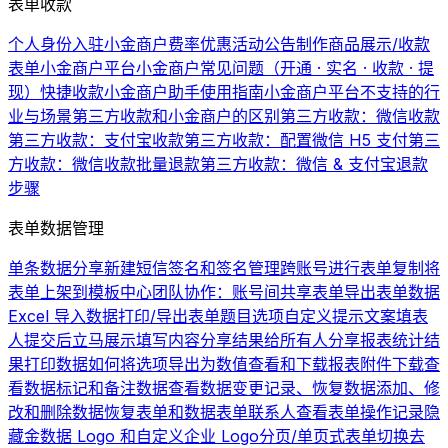
表单收款
个人身份入驻小金商户费率优惠活动公告
制作商品展示/收款
表单
小金商户平台
小金商户常见问题（开通 · 实名 · 收款 · 提
现）
快捷收款
小金商户助手使用指南
小金商户平台不支持的行
业与场景
第三方收款和小金商户的区别
第三方收款：微信收款
第三方收款：支付宝收款
第三方收款：配置微信 H5 支付
第三
方收款：微信收款批量退款
第三方收款：微信 & 支付宝退款
步骤
表单数据管理
单条数据分享
新建短信签名和签名管理
跨账号进行表单复制
将
表单上架到模板中心
团队协作：账号间共享表单
导出表单数据
Excel 导入数据
打印/导出表单题目选项
自定义提示文案
填表
人提交后立马展示填写内容
分享结果给所有人
分享报表统计结
果
打印数据
如何将选项导出为数值
查看和下载报表
附件下载
查
看数据
标记和备注数据
查看数据变更记录、恢复数据
添加、修
改和删除数据
恢复表单和数据
表单联系人
查看表单操作记录
隐
藏金数据 Logo 和自定义企业 Logo
分页/单页式表单切换
去