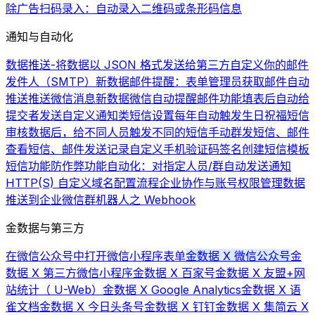
除广告
扫码录入：自动录入二维码或条形码信息
通知与自动化
数据推送-将数据以 JSON 格式发送给第三方
自定义你的邮件
发件人（SMTP）
新数据邮件提醒：表单管理员获取邮件自动
推送
推送微信消息
新数据微信自动提醒
邮件功能
填表后自动给
提交者发送自定义通知类短信
设置每年自动触发生日祝福短信
审核数据后，给不同人员触发不同的短信
手动群发短信、邮件
查看短信、邮件发送记录
自定义手机验证码签名
创建短信模板
短信功能
防作弊功能
自动化：对指定人员/群自动发送通知
HTTP(S) 自定义域名配置流程
企业协作与账号权限管理
数据
推送到企业微信群机器人之 Webhook
金数据与第三方
在微信公众号中打开微信小程序表单
金数据 X 微信公众号
金
数据 X 第三方微信小程序
金数据 X 百家号
金数据 X 友盟+网
站统计（ U-Web）
金数据 X Google Analytics
金数据 X 语
雀文档
金数据 X 今日头条号
金数据 X 钉钉
金数据 X 集简云 X