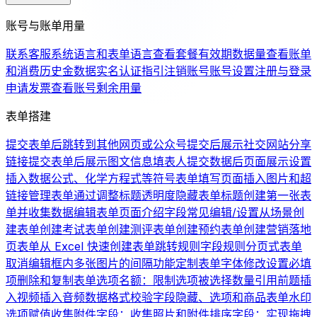
账号与账单用量
联系客服
系统语言和表单语言
查看套餐有效期
数据量
查看账单
和消费历史
金数据实名认证指引
注销账号
账号设置
注册与登录
申请发票
查看账号剩余用量
表单搭建
提交表单后跳转到其他网页或公众号
提交后展示社交网站分享
链接
提交表单后展示图文信息
填表人提交数据后页面展示设置
插入数据公式、化学方程式等符号
表单填写页面插入图片和超
链接
管理表单
通过调整标题透明度隐藏表单标题
创建第一张表
单并收集数据
编辑表单页面介绍
字段常见编辑/设置
从场景创
建表单
创建考试表单
创建测评表单
创建预约表单
创建营销落地
页表单
从 Excel 快速创建表单
跳转规则
字段规则
分页式表单
取消编辑框内多张图片的间隔
功能定制
表单字体修改
设置必填
项
删除和复制表单
选项名额：限制选项被选择数量
引用前题
插
入视频
插入音频
数据格式校验
字段隐藏、选项和商品
表单水印
选项赋值
收集附件字段：收集照片和附件
排序字段：实现拖拽