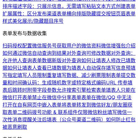
排序
描述字段：只展示信息，无需填写
粘贴文本方式创建表单
扩展属性：区分发布渠道
表单横向排版
隐藏提交按钮
页眉
表单
样式美化
展示/隐藏题目序号
表单发布与数据收集
扫码授权配置微信服务号
获取用户的微信资料
微信增强包介绍
如何通过微信自动查询到结果
对外查询可修改数据
对外查询：
允许他人查询表单数据
新版对外查询
如何让填表人修改已填数
据
如何让填表人查看已填数据
为填表人自动保存填写信息
预填
写
指定填写人员
限制重复填写数据、减少刷票
限制表单提交数
量和时间
确认码：生成随机数字或特定格式编码
URL 传参
填
表后跳转时附带字段参数
允许搜索引擎检索表单
填表人只能在
微信打开表单
禁止在微信中分享表单
表单在微信/QQ 中无法
打开
在自有网页中嵌入表单
将表单转发到微信好友/朋友圈
获
取表单二维码
拨号功能 & 联系组件
仅限微信粉丝填写
微信一
次性消息提醒
关注后填表（公众号渠道二维码）
如何防止红包
被恶意刷取