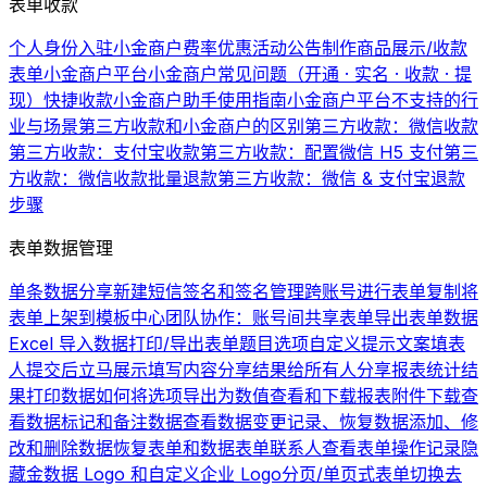
表单收款
个人身份入驻小金商户费率优惠活动公告
制作商品展示/收款
表单
小金商户平台
小金商户常见问题（开通 · 实名 · 收款 · 提
现）
快捷收款
小金商户助手使用指南
小金商户平台不支持的行
业与场景
第三方收款和小金商户的区别
第三方收款：微信收款
第三方收款：支付宝收款
第三方收款：配置微信 H5 支付
第三
方收款：微信收款批量退款
第三方收款：微信 & 支付宝退款
步骤
表单数据管理
单条数据分享
新建短信签名和签名管理
跨账号进行表单复制
将
表单上架到模板中心
团队协作：账号间共享表单
导出表单数据
Excel 导入数据
打印/导出表单题目选项
自定义提示文案
填表
人提交后立马展示填写内容
分享结果给所有人
分享报表统计结
果
打印数据
如何将选项导出为数值
查看和下载报表
附件下载
查
看数据
标记和备注数据
查看数据变更记录、恢复数据
添加、修
改和删除数据
恢复表单和数据
表单联系人
查看表单操作记录
隐
藏金数据 Logo 和自定义企业 Logo
分页/单页式表单切换
去