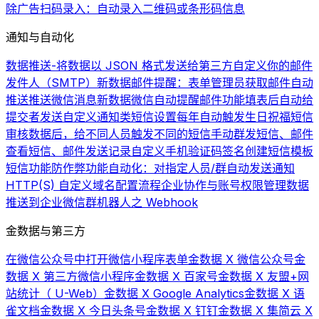
除广告
扫码录入：自动录入二维码或条形码信息
通知与自动化
数据推送-将数据以 JSON 格式发送给第三方
自定义你的邮件
发件人（SMTP）
新数据邮件提醒：表单管理员获取邮件自动
推送
推送微信消息
新数据微信自动提醒
邮件功能
填表后自动给
提交者发送自定义通知类短信
设置每年自动触发生日祝福短信
审核数据后，给不同人员触发不同的短信
手动群发短信、邮件
查看短信、邮件发送记录
自定义手机验证码签名
创建短信模板
短信功能
防作弊功能
自动化：对指定人员/群自动发送通知
HTTP(S) 自定义域名配置流程
企业协作与账号权限管理
数据
推送到企业微信群机器人之 Webhook
金数据与第三方
在微信公众号中打开微信小程序表单
金数据 X 微信公众号
金
数据 X 第三方微信小程序
金数据 X 百家号
金数据 X 友盟+网
站统计（ U-Web）
金数据 X Google Analytics
金数据 X 语
雀文档
金数据 X 今日头条号
金数据 X 钉钉
金数据 X 集简云 X