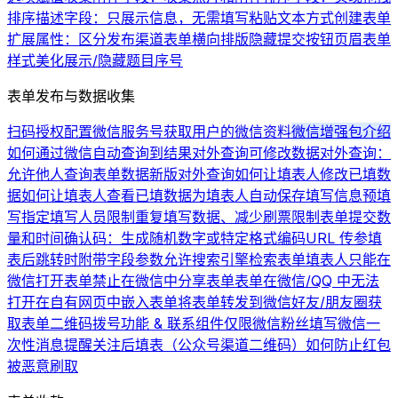
排序
描述字段：只展示信息，无需填写
粘贴文本方式创建表单
扩展属性：区分发布渠道
表单横向排版
隐藏提交按钮
页眉
表单
样式美化
展示/隐藏题目序号
表单发布与数据收集
扫码授权配置微信服务号
获取用户的微信资料
微信增强包介绍
如何通过微信自动查询到结果
对外查询可修改数据
对外查询：
允许他人查询表单数据
新版对外查询
如何让填表人修改已填数
据
如何让填表人查看已填数据
为填表人自动保存填写信息
预填
写
指定填写人员
限制重复填写数据、减少刷票
限制表单提交数
量和时间
确认码：生成随机数字或特定格式编码
URL 传参
填
表后跳转时附带字段参数
允许搜索引擎检索表单
填表人只能在
微信打开表单
禁止在微信中分享表单
表单在微信/QQ 中无法
打开
在自有网页中嵌入表单
将表单转发到微信好友/朋友圈
获
取表单二维码
拨号功能 & 联系组件
仅限微信粉丝填写
微信一
次性消息提醒
关注后填表（公众号渠道二维码）
如何防止红包
被恶意刷取