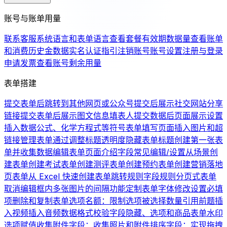
账号与账单用量
联系客服
系统语言和表单语言
查看套餐有效期
数据量
查看账单
和消费历史
金数据实名认证指引
注销账号
账号设置
注册与登录
申请发票
查看账号剩余用量
表单搭建
提交表单后跳转到其他网页或公众号
提交后展示社交网站分享
链接
提交表单后展示图文信息
填表人提交数据后页面展示设置
插入数据公式、化学方程式等符号
表单填写页面插入图片和超
链接
管理表单
通过调整标题透明度隐藏表单标题
创建第一张表
单并收集数据
编辑表单页面介绍
字段常见编辑/设置
从场景创
建表单
创建考试表单
创建测评表单
创建预约表单
创建营销落地
页表单
从 Excel 快速创建表单
跳转规则
字段规则
分页式表单
取消编辑框内多张图片的间隔
功能定制
表单字体修改
设置必填
项
删除和复制表单
选项名额：限制选项被选择数量
引用前题
插
入视频
插入音频
数据格式校验
字段隐藏、选项和商品
表单水印
选项赋值
收集附件字段：收集照片和附件
排序字段：实现拖拽