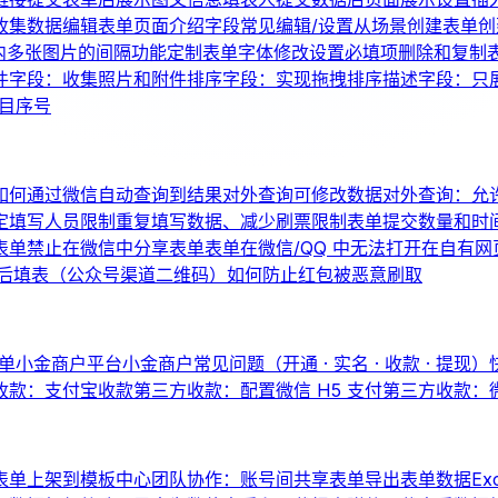
收集数据
编辑表单页面介绍
字段常见编辑/设置
从场景创建表单
创
内多张图片的间隔
功能定制
表单字体修改
设置必填项
删除和复制
件字段：收集照片和附件
排序字段：实现拖拽排序
描述字段：只
题目序号
如何通过微信自动查询到结果
对外查询可修改数据
对外查询：允
定填写人员
限制重复填写数据、减少刷票
限制表单提交数量和时
表单
禁止在微信中分享表单
表单在微信/QQ 中无法打开
在自有网
后填表（公众号渠道二维码）
如何防止红包被恶意刷取
单
小金商户平台
小金商户常见问题（开通 · 实名 · 收款 · 提现）
收款：支付宝收款
第三方收款：配置微信 H5 支付
第三方收款：
表单上架到模板中心
团队协作：账号间共享表单
导出表单数据
Ex