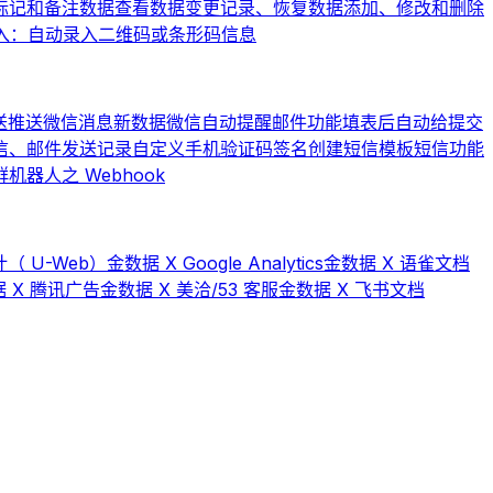
标记和备注数据
查看数据变更记录、恢复数据
添加、修改和删除
入：自动录入二维码或条形码信息
送
推送微信消息
新数据微信自动提醒
邮件功能
填表后自动给提交
信、邮件发送记录
自定义手机验证码签名
创建短信模板
短信功能
器人之 Webhook
（ U-Web）
金数据 X Google Analytics
金数据 X 语雀文档
 X 腾讯广告
金数据 X 美洽/53 客服
金数据 X 飞书文档