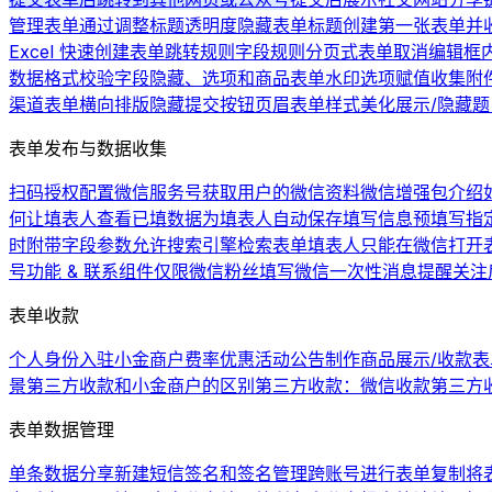
管理表单
通过调整标题透明度隐藏表单标题
创建第一张表单并
Excel 快速创建表单
跳转规则
字段规则
分页式表单
取消编辑框
数据格式校验
字段隐藏、选项和商品
表单水印
选项赋值
收集附
渠道
表单横向排版
隐藏提交按钮
页眉
表单样式美化
展示/隐藏
表单发布与数据收集
扫码授权配置微信服务号
获取用户的微信资料
微信增强包介绍
何让填表人查看已填数据
为填表人自动保存填写信息
预填写
指
时附带字段参数
允许搜索引擎检索表单
填表人只能在微信打开
号功能 & 联系组件
仅限微信粉丝填写
微信一次性消息提醒
关注
表单收款
个人身份入驻小金商户费率优惠活动公告
制作商品展示/收款表
景
第三方收款和小金商户的区别
第三方收款：微信收款
第三方
表单数据管理
单条数据分享
新建短信签名和签名管理
跨账号进行表单复制
将