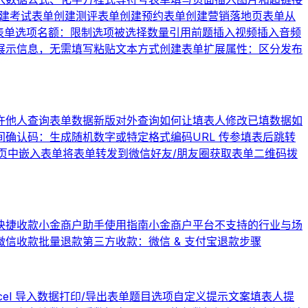
建考试表单
创建测评表单
创建预约表单
创建营销落地页表单
从
表单
选项名额：限制选项被选择数量
引用前题
插入视频
插入音频
展示信息，无需填写
粘贴文本方式创建表单
扩展属性：区分发布
许他人查询表单数据
新版对外查询
如何让填表人修改已填数据
如
间
确认码：生成随机数字或特定格式编码
URL 传参
填表后跳转
页中嵌入表单
将表单转发到微信好友/朋友圈
获取表单二维码
拨
快捷收款
小金商户助手使用指南
小金商户平台不支持的行业与场
微信收款批量退款
第三方收款：微信 & 支付宝退款步骤
cel 导入数据
打印/导出表单题目选项
自定义提示文案
填表人提