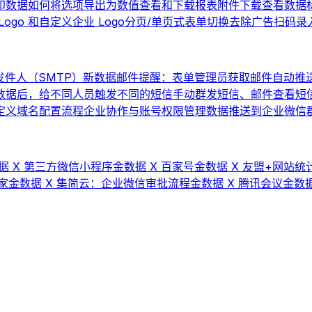
印数据
如何将选项导出为数值
查看和下载报表
附件下载
查看数据
ogo 和自定义企业 Logo
分页/单页式表单切换
去除广告
扫码录
件人（SMTP）
新数据邮件提醒：表单管理员获取邮件自动推
数据后，给不同人员触发不同的短信
手动群发短信、邮件
查看短
 自定义域名配置流程
企业协作与账号权限管理
数据推送到企业微信群机
据 X 第三方微信小程序
金数据 X 百家号
金数据 X 友盟+网站统计
家
金数据 X 集简云：企业微信审批流程
金数据 X 腾讯会议
金数据