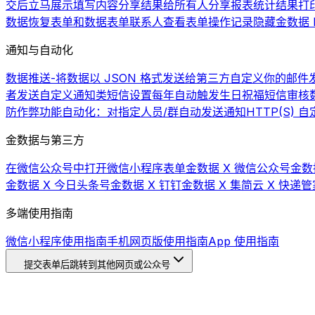
交后立马展示填写内容
分享结果给所有人
分享报表统计结果
打
数据
恢复表单和数据
表单联系人
查看表单操作记录
隐藏金数据 L
通知与自动化
数据推送-将数据以 JSON 格式发送给第三方
自定义你的邮件发
者发送自定义通知类短信
设置每年自动触发生日祝福短信
审核
防作弊功能
自动化：对指定人员/群自动发送通知
HTTP(S)
金数据与第三方
在微信公众号中打开微信小程序表单
金数据 X 微信公众号
金数
金数据 X 今日头条号
金数据 X 钉钉
金数据 X 集简云 X 快递管
多端使用指南
微信小程序使用指南
手机网页版使用指南
App 使用指南
提交表单后跳转到其他网页或公众号