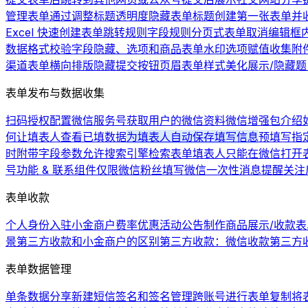
管理表单
通过调整标题透明度隐藏表单标题
创建第一张表单并
Excel 快速创建表单
跳转规则
字段规则
分页式表单
取消编辑框
数据格式校验
字段隐藏、选项和商品
表单水印
选项赋值
收集附
渠道
表单横向排版
隐藏提交按钮
页眉
表单样式美化
展示/隐藏
表单发布与数据收集
扫码授权配置微信服务号
获取用户的微信资料
微信增强包介绍
何让填表人查看已填数据
为填表人自动保存填写信息
预填写
指
时附带字段参数
允许搜索引擎检索表单
填表人只能在微信打开
号功能 & 联系组件
仅限微信粉丝填写
微信一次性消息提醒
关注
表单收款
个人身份入驻小金商户费率优惠活动公告
制作商品展示/收款表
景
第三方收款和小金商户的区别
第三方收款：微信收款
第三方
表单数据管理
单条数据分享
新建短信签名和签名管理
跨账号进行表单复制
将