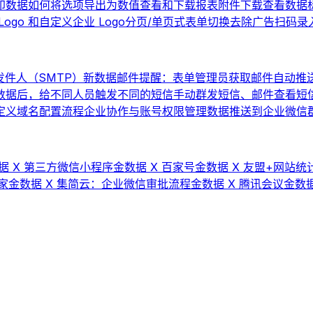
印数据
如何将选项导出为数值
查看和下载报表
附件下载
查看数据
ogo 和自定义企业 Logo
分页/单页式表单切换
去除广告
扫码录
件人（SMTP）
新数据邮件提醒：表单管理员获取邮件自动推
数据后，给不同人员触发不同的短信
手动群发短信、邮件
查看短
 自定义域名配置流程
企业协作与账号权限管理
数据推送到企业微信群机
据 X 第三方微信小程序
金数据 X 百家号
金数据 X 友盟+网站统计
家
金数据 X 集简云：企业微信审批流程
金数据 X 腾讯会议
金数据