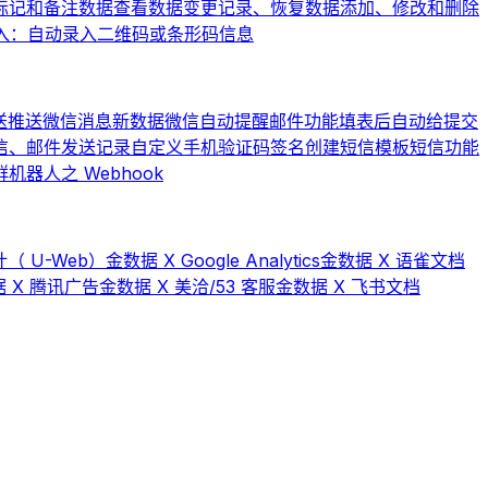
标记和备注数据
查看数据变更记录、恢复数据
添加、修改和删除
入：自动录入二维码或条形码信息
送
推送微信消息
新数据微信自动提醒
邮件功能
填表后自动给提交
信、邮件发送记录
自定义手机验证码签名
创建短信模板
短信功能
器人之 Webhook
（ U-Web）
金数据 X Google Analytics
金数据 X 语雀文档
 X 腾讯广告
金数据 X 美洽/53 客服
金数据 X 飞书文档