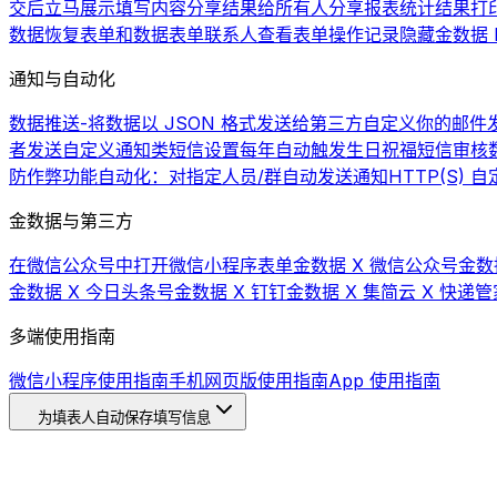
交后立马展示填写内容
分享结果给所有人
分享报表统计结果
打
数据
恢复表单和数据
表单联系人
查看表单操作记录
隐藏金数据 L
通知与自动化
数据推送-将数据以 JSON 格式发送给第三方
自定义你的邮件发
者发送自定义通知类短信
设置每年自动触发生日祝福短信
审核
防作弊功能
自动化：对指定人员/群自动发送通知
HTTP(S)
金数据与第三方
在微信公众号中打开微信小程序表单
金数据 X 微信公众号
金数
金数据 X 今日头条号
金数据 X 钉钉
金数据 X 集简云 X 快递管
多端使用指南
微信小程序使用指南
手机网页版使用指南
App 使用指南
为填表人自动保存填写信息