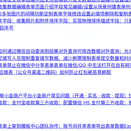
收集数据
编辑表单页面介绍
字段常见编辑/设置
从场景创建表单
创
内多张图片的间隔
功能定制
表单字体修改
设置必填项
删除和复制
件字段：收集照片和附件
排序字段：实现拖拽排序
描述字段：只
题目序号
如何通过微信自动查询到结果
对外查询可修改数据
对外查询：允
定填写人员
限制重复填写数据、减少刷票
限制表单提交数量和时
表单
禁止在微信中分享表单
表单在微信/QQ 中无法打开
在自有网
后填表（公众号渠道二维码）
如何防止红包被恶意刷取
单
小金商户平台
小金商户常见问题（开通 · 实名 · 收款 · 提现）
收款：支付宝收款
第三方收款：配置微信 H5 支付
第三方收款：
表单上架到模板中心
团队协作：账号间共享表单
导出表单数据
Ex