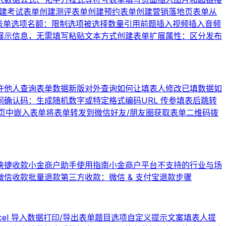
建考试表单
创建测评表单
创建预约表单
创建营销落地页表单
从
表单
选项名额：限制选项被选择数量
引用前题
插入视频
插入音频
展示信息，无需填写
粘贴文本方式创建表单
扩展属性：区分发布
许他人查询表单数据
新版对外查询
如何让填表人修改已填数据
如
间
确认码：生成随机数字或特定格式编码
URL 传参
填表后跳转
页中嵌入表单
将表单转发到微信好友/朋友圈
获取表单二维码
拨
快捷收款
小金商户助手使用指南
小金商户平台不支持的行业与场
微信收款批量退款
第三方收款：微信 & 支付宝退款步骤
cel 导入数据
打印/导出表单题目选项
自定义提示文案
填表人提