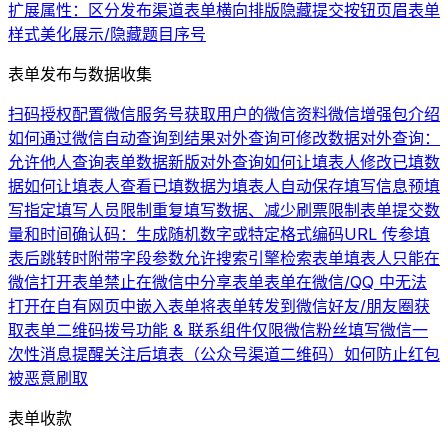
扩展属性：区分发布渠道
表单横向排版
隐藏提交按钮
页眉
表单
样式美化
展示/隐藏题目序号
表单发布与数据收集
扫码授权配置微信服务号
获取用户的微信资料
微信增强包介绍
如何通过微信自动查询到结果
对外查询可修改数据
对外查询：
允许他人查询表单数据
新版对外查询
如何让填表人修改已填数
据
如何让填表人查看已填数据
为填表人自动保存填写信息
预填
写
指定填写人员
限制重复填写数据、减少刷票
限制表单提交数
量和时间
确认码：生成随机数字或特定格式编码
URL 传参
填
表后跳转时附带字段参数
允许搜索引擎检索表单
填表人只能在
微信打开表单
禁止在微信中分享表单
表单在微信/QQ 中无法
打开
在自有网页中嵌入表单
将表单转发到微信好友/朋友圈
获
取表单二维码
拨号功能 & 联系组件
仅限微信粉丝填写
微信一
次性消息提醒
关注后填表（公众号渠道二维码）
如何防止红包
被恶意刷取
表单收款