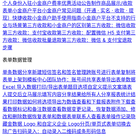
个人身份入驻小金商户费率优惠活动公告
制作商品展示/收款
表单
小金商户平台
小金商户常见问题（开通 · 实名 · 收款 · 提
现）
快捷收款
小金商户助手使用指南
小金商户平台不支持的行
业与场景
第三方收款和小金商户的区别
第三方收款：微信收款
第三方收款：支付宝收款
第三方收款：配置微信 H5 支付
第三
方收款：微信收款批量退款
第三方收款：微信 & 支付宝退款
步骤
表单数据管理
单条数据分享
新建短信签名和签名管理
跨账号进行表单复制
将
表单上架到模板中心
团队协作：账号间共享表单
导出表单数据
Excel 导入数据
打印/导出表单题目选项
自定义提示文案
填表
人提交后立马展示填写内容
分享结果给所有人
分享报表统计结
果
打印数据
如何将选项导出为数值
查看和下载报表
附件下载
查
看数据
标记和备注数据
查看数据变更记录、恢复数据
添加、修
改和删除数据
恢复表单和数据
表单联系人
查看表单操作记录
隐
藏金数据 Logo 和自定义企业 Logo
分页/单页式表单切换
去
除广告
扫码录入：自动录入二维码或条形码信息