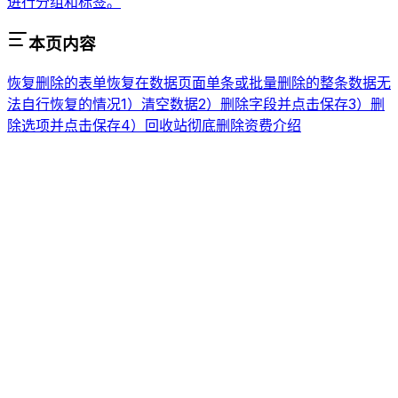
进行分组和标签。
本页内容
恢复删除的表单
恢复在数据页面单条或批量删除的整条数据
无
法自行恢复的情况
1）清空数据
2）删除字段并点击保存
3）删
除选项并点击保存
4）回收站彻底删除
资费介绍