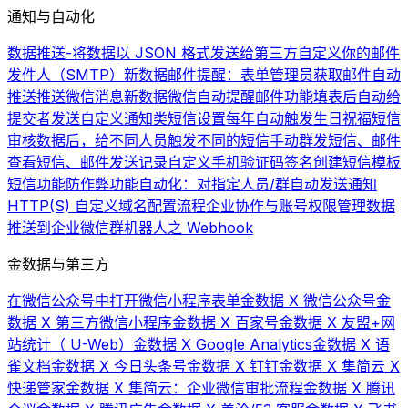
通知与自动化
数据推送-将数据以 JSON 格式发送给第三方
自定义你的邮件
发件人（SMTP）
新数据邮件提醒：表单管理员获取邮件自动
推送
推送微信消息
新数据微信自动提醒
邮件功能
填表后自动给
提交者发送自定义通知类短信
设置每年自动触发生日祝福短信
审核数据后，给不同人员触发不同的短信
手动群发短信、邮件
查看短信、邮件发送记录
自定义手机验证码签名
创建短信模板
短信功能
防作弊功能
自动化：对指定人员/群自动发送通知
HTTP(S) 自定义域名配置流程
企业协作与账号权限管理
数据
推送到企业微信群机器人之 Webhook
金数据与第三方
在微信公众号中打开微信小程序表单
金数据 X 微信公众号
金
数据 X 第三方微信小程序
金数据 X 百家号
金数据 X 友盟+网
站统计（ U-Web）
金数据 X Google Analytics
金数据 X 语
雀文档
金数据 X 今日头条号
金数据 X 钉钉
金数据 X 集简云 X
快递管家
金数据 X 集简云：企业微信审批流程
金数据 X 腾讯