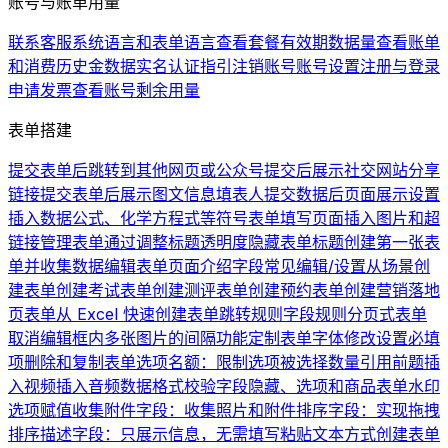
账号与账单用量
联系客服
系统语言和表单语言
查看套餐有效期
数据量
查看账单
和消费历史
金数据实名认证指引
注销账号
账号设置
注册与登录
申请发票
查看账号剩余用量
表单搭建
提交表单后跳转到其他网页或公众号
提交后展示社交网站分享
链接
提交表单后展示图文信息
填表人提交数据后页面展示设置
插入数据公式、化学方程式等符号
表单填写页面插入图片和超
链接
管理表单
通过调整标题透明度隐藏表单标题
创建第一张表
单并收集数据
编辑表单页面介绍
字段常见编辑/设置
从场景创
建表单
创建考试表单
创建测评表单
创建预约表单
创建营销落地
页表单
从 Excel 快速创建表单
跳转规则
字段规则
分页式表单
取消编辑框内多张图片的间隔
功能定制
表单字体修改
设置必填
项
删除和复制表单
选项名额：限制选项被选择数量
引用前题
插
入视频
插入音频
数据格式校验
字段隐藏、选项和商品
表单水印
选项赋值
收集附件字段：收集照片和附件
排序字段：实现拖拽
排序
描述字段：只展示信息，无需填写
粘贴文本方式创建表单