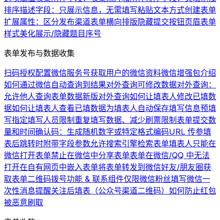
排序
描述字段：只展示信息，无需填写
粘贴文本方式创建表单
扩展属性：区分发布渠道
表单横向排版
隐藏提交按钮
页眉
表单
样式美化
展示/隐藏题目序号
表单发布与数据收集
扫码授权配置微信服务号
获取用户的微信资料
微信增强包介绍
如何通过微信自动查询到结果
对外查询可修改数据
对外查询：
允许他人查询表单数据
新版对外查询
如何让填表人修改已填数
据
如何让填表人查看已填数据
为填表人自动保存填写信息
预填
写
指定填写人员
限制重复填写数据、减少刷票
限制表单提交数
量和时间
确认码：生成随机数字或特定格式编码
URL 传参
填
表后跳转时附带字段参数
允许搜索引擎检索表单
填表人只能在
微信打开表单
禁止在微信中分享表单
表单在微信/QQ 中无法
打开
在自有网页中嵌入表单
将表单转发到微信好友/朋友圈
获
取表单二维码
拨号功能 & 联系组件
仅限微信粉丝填写
微信一
次性消息提醒
关注后填表（公众号渠道二维码）
如何防止红包
被恶意刷取