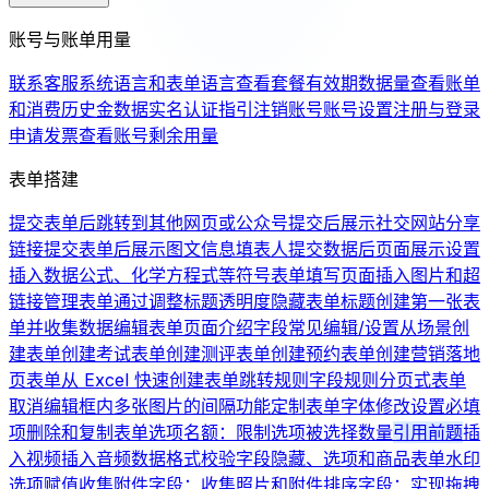
账号与账单用量
联系客服
系统语言和表单语言
查看套餐有效期
数据量
查看账单
和消费历史
金数据实名认证指引
注销账号
账号设置
注册与登录
申请发票
查看账号剩余用量
表单搭建
提交表单后跳转到其他网页或公众号
提交后展示社交网站分享
链接
提交表单后展示图文信息
填表人提交数据后页面展示设置
插入数据公式、化学方程式等符号
表单填写页面插入图片和超
链接
管理表单
通过调整标题透明度隐藏表单标题
创建第一张表
单并收集数据
编辑表单页面介绍
字段常见编辑/设置
从场景创
建表单
创建考试表单
创建测评表单
创建预约表单
创建营销落地
页表单
从 Excel 快速创建表单
跳转规则
字段规则
分页式表单
取消编辑框内多张图片的间隔
功能定制
表单字体修改
设置必填
项
删除和复制表单
选项名额：限制选项被选择数量
引用前题
插
入视频
插入音频
数据格式校验
字段隐藏、选项和商品
表单水印
选项赋值
收集附件字段：收集照片和附件
排序字段：实现拖拽