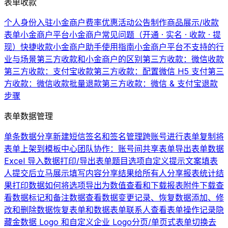
表单收款
个人身份入驻小金商户费率优惠活动公告
制作商品展示/收款
表单
小金商户平台
小金商户常见问题（开通 · 实名 · 收款 · 提
现）
快捷收款
小金商户助手使用指南
小金商户平台不支持的行
业与场景
第三方收款和小金商户的区别
第三方收款：微信收款
第三方收款：支付宝收款
第三方收款：配置微信 H5 支付
第三
方收款：微信收款批量退款
第三方收款：微信 & 支付宝退款
步骤
表单数据管理
单条数据分享
新建短信签名和签名管理
跨账号进行表单复制
将
表单上架到模板中心
团队协作：账号间共享表单
导出表单数据
Excel 导入数据
打印/导出表单题目选项
自定义提示文案
填表
人提交后立马展示填写内容
分享结果给所有人
分享报表统计结
果
打印数据
如何将选项导出为数值
查看和下载报表
附件下载
查
看数据
标记和备注数据
查看数据变更记录、恢复数据
添加、修
改和删除数据
恢复表单和数据
表单联系人
查看表单操作记录
隐
藏金数据 Logo 和自定义企业 Logo
分页/单页式表单切换
去