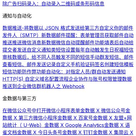
除广告
扫码录入：自动录入二维码或条形码信息
通知与自动化
数据推送-将数据以 JSON 格式发送给第三方
自定义你的邮件
发件人（SMTP）
新数据邮件提醒：表单管理员获取邮件自动
推送
推送微信消息
新数据微信自动提醒
邮件功能
填表后自动给
提交者发送自定义通知类短信
设置每年自动触发生日祝福短信
审核数据后，给不同人员触发不同的短信
手动群发短信、邮件
查看短信、邮件发送记录
自定义手机验证码签名
创建短信模板
短信功能
防作弊功能
自动化：对指定人员/群自动发送通知
HTTP(S) 自定义域名配置流程
企业协作与账号权限管理
数据
推送到企业微信群机器人之 Webhook
金数据与第三方
在微信公众号中打开微信小程序表单
金数据 X 微信公众号
金
数据 X 第三方微信小程序
金数据 X 百家号
金数据 X 友盟+网
站统计（ U-Web）
金数据 X Google Analytics
金数据 X 语
雀文档
金数据 X 今日头条号
金数据 X 钉钉
金数据 X 集简云 X