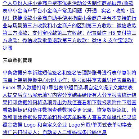
个人身份入驻小金商户费率优惠活动公告
制作商品展示/收款
表单
小金商户平台
小金商户常见问题（开通 · 实名 · 收款 · 提
现）
快捷收款
小金商户助手使用指南
小金商户平台不支持的行
业与场景
第三方收款和小金商户的区别
第三方收款：微信收款
第三方收款：支付宝收款
第三方收款：配置微信 H5 支付
第三
方收款：微信收款批量退款
第三方收款：微信 & 支付宝退款
步骤
表单数据管理
单条数据分享
新建短信签名和签名管理
跨账号进行表单复制
将
表单上架到模板中心
团队协作：账号间共享表单
导出表单数据
Excel 导入数据
打印/导出表单题目选项
自定义提示文案
填表
人提交后立马展示填写内容
分享结果给所有人
分享报表统计结
果
打印数据
如何将选项导出为数值
查看和下载报表
附件下载
查
看数据
标记和备注数据
查看数据变更记录、恢复数据
添加、修
改和删除数据
恢复表单和数据
表单联系人
查看表单操作记录
隐
藏金数据 Logo 和自定义企业 Logo
分页/单页式表单切换
去
除广告
扫码录入：自动录入二维码或条形码信息