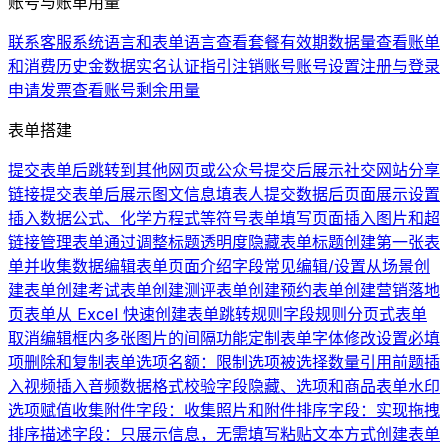
账号与账单用量
联系客服
系统语言和表单语言
查看套餐有效期
数据量
查看账单
和消费历史
金数据实名认证指引
注销账号
账号设置
注册与登录
申请发票
查看账号剩余用量
表单搭建
提交表单后跳转到其他网页或公众号
提交后展示社交网站分享
链接
提交表单后展示图文信息
填表人提交数据后页面展示设置
插入数据公式、化学方程式等符号
表单填写页面插入图片和超
链接
管理表单
通过调整标题透明度隐藏表单标题
创建第一张表
单并收集数据
编辑表单页面介绍
字段常见编辑/设置
从场景创
建表单
创建考试表单
创建测评表单
创建预约表单
创建营销落地
页表单
从 Excel 快速创建表单
跳转规则
字段规则
分页式表单
取消编辑框内多张图片的间隔
功能定制
表单字体修改
设置必填
项
删除和复制表单
选项名额：限制选项被选择数量
引用前题
插
入视频
插入音频
数据格式校验
字段隐藏、选项和商品
表单水印
选项赋值
收集附件字段：收集照片和附件
排序字段：实现拖拽
排序
描述字段：只展示信息，无需填写
粘贴文本方式创建表单