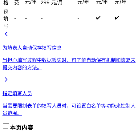
元/年
元/年
元/年
元/年
格
费
299 元/月
预
✔️
✔️
-
-
-
-
填
写
为填表人自动保存填写信息
当担心填写过程中数据丢失时，可了解自动保存机制和恢复未
提交内容的方法。
指定填写人员
当需要限制表单的填写人员时，可设置白名单等功能来控制人
员范围。
本页内容