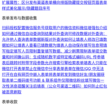
扩展属性：区分发布渠道
表单横向排版
隐藏提交按钮
页眉
表单
样式美化
展示/隐藏题目序号
表单发布与数据收集
扫码授权配置微信服务号
获取用户的微信资料
微信增强包介绍
如何通过微信自动查询到结果
对外查询可修改数据
对外查询：
允许他人查询表单数据
新版对外查询
如何让填表人修改已填数
据
如何让填表人查看已填数据
为填表人自动保存填写信息
预填
写
指定填写人员
限制重复填写数据、减少刷票
限制表单提交数
量和时间
确认码：生成随机数字或特定格式编码
URL 传参
填
表后跳转时附带字段参数
允许搜索引擎检索表单
填表人只能在
微信打开表单
禁止在微信中分享表单
表单在微信/QQ 中无法
打开
在自有网页中嵌入表单
将表单转发到微信好友/朋友圈
获
取表单二维码
拨号功能 & 联系组件
仅限微信粉丝填写
微信一
次性消息提醒
关注后填表（公众号渠道二维码）
如何防止红包
被恶意刷取
表单收款