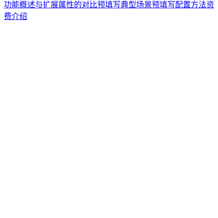
功能概述
与扩展属性的对比
预填写典型场景
预填写配置方法
资
费介绍