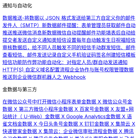
通知与自动化
数据推送-将数据以 JSON 格式发送给第三方
自定义你的邮件
发件人（SMTP）
新数据邮件提醒：表单管理员获取邮件自动
推送
推送微信消息
新数据微信自动提醒
邮件功能
填表后自动给
提交者发送自定义通知类短信
设置每年自动触发生日祝福短信
审核数据后，给不同人员触发不同的短信
手动群发短信、邮件
查看短信、邮件发送记录
自定义手机验证码签名
创建短信模板
短信功能
防作弊功能
自动化：对指定人员/群自动发送通知
HTTP(S) 自定义域名配置流程
企业协作与账号权限管理
数据
推送到企业微信群机器人之 Webhook
金数据与第三方
在微信公众号中打开微信小程序表单
金数据 X 微信公众号
金
数据 X 第三方微信小程序
金数据 X 百家号
金数据 X 友盟+网
站统计（ U-Web）
金数据 X Google Analytics
金数据 X 语
雀文档
金数据 X 今日头条号
金数据 X 钉钉
金数据 X 集简云 X
快递管家
金数据 X 集简云：企业微信审批流程
金数据 X 腾讯