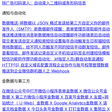
除广告
扫码录入：自动录入二维码或条形码信息
通知与自动化
数据推送-将数据以 JSON 格式发送给第三方
自定义你的邮件
发件人（SMTP）
新数据邮件提醒：表单管理员获取邮件自动
推送
推送微信消息
新数据微信自动提醒
邮件功能
填表后自动给
提交者发送自定义通知类短信
设置每年自动触发生日祝福短信
审核数据后，给不同人员触发不同的短信
手动群发短信、邮件
查看短信、邮件发送记录
自定义手机验证码签名
创建短信模板
短信功能
防作弊功能
自动化：对指定人员/群自动发送通知
HTTP(S) 自定义域名配置流程
企业协作与账号权限管理
数据
推送到企业微信群机器人之 Webhook
金数据与第三方
在微信公众号中打开微信小程序表单
金数据 X 微信公众号
金
数据 X 第三方微信小程序
金数据 X 百家号
金数据 X 友盟+网
站统计（ U-Web）
金数据 X Google Analytics
金数据 X 语
雀文档
金数据 X 今日头条号
金数据 X 钉钉
金数据 X 集简云 X