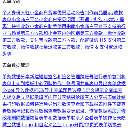
表单收款
个人身份入驻小金商户费率优惠活动公告
制作商品展示/收款
表单
小金商户平台
小金商户常见问题（开通 · 实名 · 收款 · 提
现）
快捷收款
小金商户助手使用指南
小金商户平台不支持的行
业与场景
第三方收款和小金商户的区别
第三方收款：微信收款
第三方收款：支付宝收款
第三方收款：配置微信 H5 支付
第三
方收款：微信收款批量退款
第三方收款：微信 & 支付宝退款
步骤
表单数据管理
单条数据分享
新建短信签名和签名管理
跨账号进行表单复制
将
表单上架到模板中心
团队协作：账号间共享表单
导出表单数据
Excel 导入数据
打印/导出表单题目选项
自定义提示文案
填表
人提交后立马展示填写内容
分享结果给所有人
分享报表统计结
果
打印数据
如何将选项导出为数值
查看和下载报表
附件下载
查
看数据
标记和备注数据
查看数据变更记录、恢复数据
添加、修
改和删除数据
恢复表单和数据
表单联系人
查看表单操作记录
隐
藏金数据 Logo 和自定义企业 Logo
分页/单页式表单切换
去