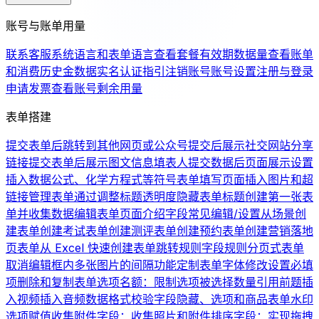
账号与账单用量
联系客服
系统语言和表单语言
查看套餐有效期
数据量
查看账单
和消费历史
金数据实名认证指引
注销账号
账号设置
注册与登录
申请发票
查看账号剩余用量
表单搭建
提交表单后跳转到其他网页或公众号
提交后展示社交网站分享
链接
提交表单后展示图文信息
填表人提交数据后页面展示设置
插入数据公式、化学方程式等符号
表单填写页面插入图片和超
链接
管理表单
通过调整标题透明度隐藏表单标题
创建第一张表
单并收集数据
编辑表单页面介绍
字段常见编辑/设置
从场景创
建表单
创建考试表单
创建测评表单
创建预约表单
创建营销落地
页表单
从 Excel 快速创建表单
跳转规则
字段规则
分页式表单
取消编辑框内多张图片的间隔
功能定制
表单字体修改
设置必填
项
删除和复制表单
选项名额：限制选项被选择数量
引用前题
插
入视频
插入音频
数据格式校验
字段隐藏、选项和商品
表单水印
选项赋值
收集附件字段：收集照片和附件
排序字段：实现拖拽