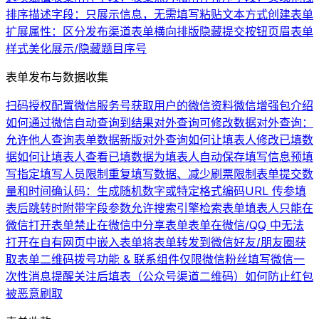
排序
描述字段：只展示信息，无需填写
粘贴文本方式创建表单
扩展属性：区分发布渠道
表单横向排版
隐藏提交按钮
页眉
表单
样式美化
展示/隐藏题目序号
表单发布与数据收集
扫码授权配置微信服务号
获取用户的微信资料
微信增强包介绍
如何通过微信自动查询到结果
对外查询可修改数据
对外查询：
允许他人查询表单数据
新版对外查询
如何让填表人修改已填数
据
如何让填表人查看已填数据
为填表人自动保存填写信息
预填
写
指定填写人员
限制重复填写数据、减少刷票
限制表单提交数
量和时间
确认码：生成随机数字或特定格式编码
URL 传参
填
表后跳转时附带字段参数
允许搜索引擎检索表单
填表人只能在
微信打开表单
禁止在微信中分享表单
表单在微信/QQ 中无法
打开
在自有网页中嵌入表单
将表单转发到微信好友/朋友圈
获
取表单二维码
拨号功能 & 联系组件
仅限微信粉丝填写
微信一
次性消息提醒
关注后填表（公众号渠道二维码）
如何防止红包
被恶意刷取