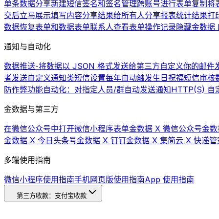
单条数据分享
新建短信签名和签名管理
跨账号进行表单复制
将
交后立马展示填写内容
分享结果给所有人
分享报表统计结果
打
数据
恢复表单和数据
表单联系人
查看表单操作记录
隐藏金数据 L
通知与自动化
数据推送-将数据以 JSON 格式发送给第三方
自定义你的邮件发
者发送自定义通知类短信
设置每年自动触发生日祝福短信
审核
防作弊功能
自动化：对指定人员/群自动发送通知
HTTP(S)
金数据与第三方
在微信公众号中打开微信小程序表单
金数据 X 微信公众号
金数
金数据 X 今日头条号
金数据 X 钉钉
金数据 X 集简云 X 快递管
多端使用指南
微信小程序使用指南
手机网页版使用指南
App 使用指南
第三方收款：支付宝收款