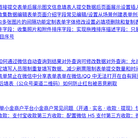
链接
提交表单后展示图文信息
填表人提交数据后页面展示设置
插
收集数据
编辑表单页面介绍
字段常见编辑/设置
从场景创建表单
创
内多张图片的间隔
功能定制
表单字体修改
设置必填项
删除和复制
件字段：收集照片和附件
排序字段：实现拖拽排序
描述字段：只
题目序号
如何通过微信自动查询到结果
对外查询可修改数据
对外查询：允
定填写人员
限制重复填写数据、减少刷票
限制表单提交数量和时
表单
禁止在微信中分享表单
表单在微信/QQ 中无法打开
在自有网
后填表（公众号渠道二维码）
如何防止红包被恶意刷取
单
小金商户平台
小金商户常见问题（开通 · 实名 · 收款 · 提现）
收款：支付宝收款
第三方收款：配置微信 H5 支付
第三方收款：