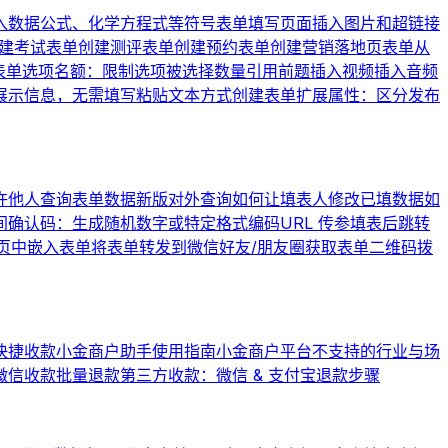
入数据公式、化学方程式等符号
表单填写页面插入图片和超链接
建考试表单
创建测评表单
创建预约表单
创建营销落地页表单
从
表单
选项名额：限制选项被选择数量
引用前题
插入视频
插入音频
展示信息，无需填写
粘贴文本方式创建表单
扩展属性：区分发布
许他人查询表单数据
新版对外查询
如何让填表人修改已填数据
如
间
确认码：生成随机数字或特定格式编码
URL 传参
填表后跳转
页中嵌入表单
将表单转发到微信好友/朋友圈
获取表单二维码
拨
快捷收款
小金商户助手使用指南
小金商户平台不支持的行业与场
微信收款批量退款
第三方收款：微信 & 支付宝退款步骤