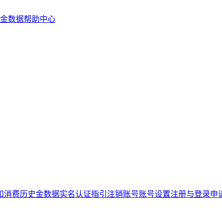
金数据帮助中心
和消费历史
金数据实名认证指引
注销账号
账号设置
注册与登录
申