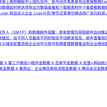
表单上架到模板中心
团队协作：账号间共享表单
导出表单数据
Ex
印数据
如何将选项导出为数值
查看和下载报表
附件下载
查看数据
ogo 和自定义企业 Logo
分页/单页式表单切换
去除广告
扫码录
件人（SMTP）
新数据邮件提醒：表单管理员获取邮件自动推
数据后，给不同人员触发不同的短信
手动群发短信、邮件
查看短
 自定义域名配置流程
企业协作与账号权限管理
数据推送到企业微信群机
据 X 第三方微信小程序
金数据 X 百家号
金数据 X 友盟+网站统计
家
金数据 X 集简云：企业微信审批流程
金数据 X 腾讯会议
金数据