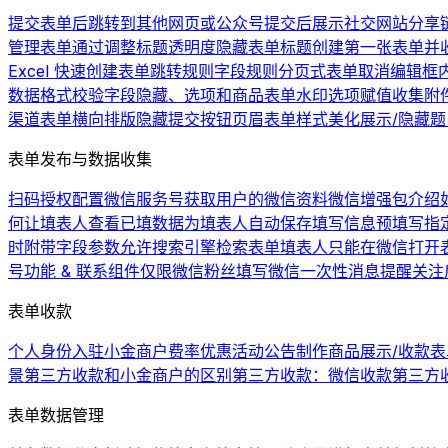
提交表单后跳转到其他网页或公众号
提交后展示社交网站分享
管理表单
通过调整标题透明度隐藏表单标题
创建第一张表单并
Excel 快速创建表单
跳转规则
字段规则
分页式表单
取消编辑框
数据格式校验
字段隐藏、选项和商品
表单水印
选项赋值
收集附
渠道
表单横向排版
隐藏提交按钮
页眉
表单样式美化
展示/隐藏
表单发布与数据收集
扫码授权配置微信服务号
获取用户的微信资料
微信增强包介绍
何让填表人查看已填数据
为填表人自动保存填写信息
预填写
指
时附带字段参数
允许搜索引擎检索表单
填表人只能在微信打开
号功能 & 联系组件
仅限微信粉丝填写
微信一次性消息提醒
关注
表单收款
个人身份入驻小金商户费率优惠活动公告
制作商品展示/收款表
景
第三方收款和小金商户的区别
第三方收款：微信收款
第三方
表单数据管理