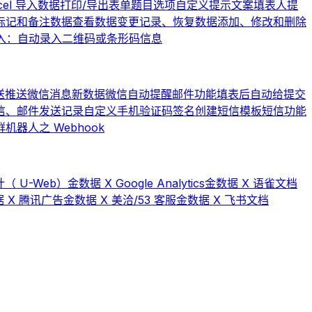
cel 导入数据
打印/导出表单题目选项
自定义提示文案
填表人提
标记和备注数据
查看数据变更记录、恢复数据
添加、修改和删除
入：自动录入二维码或条形码信息
送
推送微信消息
新数据微信自动提醒
邮件功能
填表后自动给提交
信、邮件发送记录
自定义手机验证码签名
创建短信模板
短信功能
器人之 Webhook
（ U-Web）
金数据 X Google Analytics
金数据 X 语雀文档
 X 腾讯广告
金数据 X 美洽/53 客服
金数据 X 飞书文档