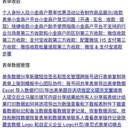
表单收款
个人身份入驻小金商户费率优惠活动公告
制作商品展示/收款
表单
小金商户平台
小金商户常见问题（开通 · 实名 · 收款 · 提
现）
快捷收款
小金商户助手使用指南
小金商户平台不支持的行
业与场景
第三方收款和小金商户的区别
第三方收款：微信收款
第三方收款：支付宝收款
第三方收款：配置微信 H5 支付
第三
方收款：微信收款批量退款
第三方收款：微信 & 支付宝退款
步骤
表单数据管理
单条数据分享
新建短信签名和签名管理
跨账号进行表单复制
将
表单上架到模板中心
团队协作：账号间共享表单
导出表单数据
Excel 导入数据
打印/导出表单题目选项
自定义提示文案
填表
人提交后立马展示填写内容
分享结果给所有人
分享报表统计结
果
打印数据
如何将选项导出为数值
查看和下载报表
附件下载
查
看数据
标记和备注数据
查看数据变更记录、恢复数据
添加、修
改和删除数据
恢复表单和数据
表单联系人
查看表单操作记录
隐
藏金数据 Logo 和自定义企业 Logo
分页/单页式表单切换
去