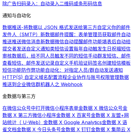
除广告
扫码录入：自动录入二维码或条形码信息
通知与自动化
数据推送-将数据以 JSON 格式发送给第三方
自定义你的邮件
发件人（SMTP）
新数据邮件提醒：表单管理员获取邮件自动
推送
推送微信消息
新数据微信自动提醒
邮件功能
填表后自动给
提交者发送自定义通知类短信
设置每年自动触发生日祝福短信
审核数据后，给不同人员触发不同的短信
手动群发短信、邮件
查看短信、邮件发送记录
自定义手机验证码签名
创建短信模板
短信功能
防作弊功能
自动化：对指定人员/群自动发送通知
HTTP(S) 自定义域名配置流程
企业协作与账号权限管理
数据
推送到企业微信群机器人之 Webhook
金数据与第三方
在微信公众号中打开微信小程序表单
金数据 X 微信公众号
金
数据 X 第三方微信小程序
金数据 X 百家号
金数据 X 友盟+网
站统计（ U-Web）
金数据 X Google Analytics
金数据 X 语
雀文档
金数据 X 今日头条号
金数据 X 钉钉
金数据 X 集简云 X