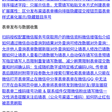
排序
描述字段：只展示信息，无需填写
粘贴文本方式创建表单
扩展属性：区分发布渠道
表单横向排版
隐藏提交按钮
页眉
表单
样式美化
展示/隐藏题目序号
表单发布与数据收集
扫码授权配置微信服务号
获取用户的微信资料
微信增强包介绍
如何通过微信自动查询到结果
对外查询可修改数据
对外查询：
允许他人查询表单数据
新版对外查询
如何让填表人修改已填数
据
如何让填表人查看已填数据
为填表人自动保存填写信息
预填
写
指定填写人员
限制重复填写数据、减少刷票
限制表单提交数
量和时间
确认码：生成随机数字或特定格式编码
URL 传参
填
表后跳转时附带字段参数
允许搜索引擎检索表单
填表人只能在
微信打开表单
禁止在微信中分享表单
表单在微信/QQ 中无法
打开
在自有网页中嵌入表单
将表单转发到微信好友/朋友圈
获
取表单二维码
拨号功能 & 联系组件
仅限微信粉丝填写
微信一
次性消息提醒
关注后填表（公众号渠道二维码）
如何防止红包
被恶意刷取