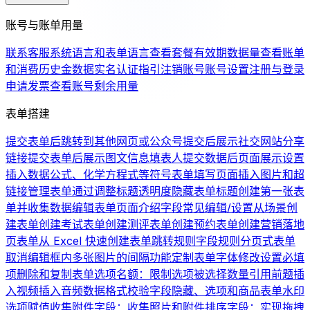
账号与账单用量
联系客服
系统语言和表单语言
查看套餐有效期
数据量
查看账单
和消费历史
金数据实名认证指引
注销账号
账号设置
注册与登录
申请发票
查看账号剩余用量
表单搭建
提交表单后跳转到其他网页或公众号
提交后展示社交网站分享
链接
提交表单后展示图文信息
填表人提交数据后页面展示设置
插入数据公式、化学方程式等符号
表单填写页面插入图片和超
链接
管理表单
通过调整标题透明度隐藏表单标题
创建第一张表
单并收集数据
编辑表单页面介绍
字段常见编辑/设置
从场景创
建表单
创建考试表单
创建测评表单
创建预约表单
创建营销落地
页表单
从 Excel 快速创建表单
跳转规则
字段规则
分页式表单
取消编辑框内多张图片的间隔
功能定制
表单字体修改
设置必填
项
删除和复制表单
选项名额：限制选项被选择数量
引用前题
插
入视频
插入音频
数据格式校验
字段隐藏、选项和商品
表单水印
选项赋值
收集附件字段：收集照片和附件
排序字段：实现拖拽