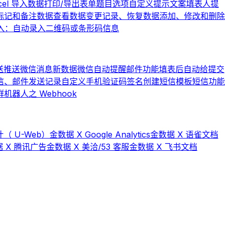
cel 导入数据
打印/导出表单题目选项
自定义提示文案
填表人提
标记和备注数据
查看数据变更记录、恢复数据
添加、修改和删除
入：自动录入二维码或条形码信息
送
推送微信消息
新数据微信自动提醒
邮件功能
填表后自动给提交
信、邮件发送记录
自定义手机验证码签名
创建短信模板
短信功能
器人之 Webhook
（ U-Web）
金数据 X Google Analytics
金数据 X 语雀文档
 X 腾讯广告
金数据 X 美洽/53 客服
金数据 X 飞书文档