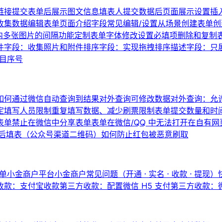
链接
提交表单后展示图文信息
填表人提交数据后页面展示设置
插
收集数据
编辑表单页面介绍
字段常见编辑/设置
从场景创建表单
创
内多张图片的间隔
功能定制
表单字体修改
设置必填项
删除和复制
件字段：收集照片和附件
排序字段：实现拖拽排序
描述字段：只
题目序号
如何通过微信自动查询到结果
对外查询可修改数据
对外查询：允
定填写人员
限制重复填写数据、减少刷票
限制表单提交数量和时
表单
禁止在微信中分享表单
表单在微信/QQ 中无法打开
在自有网
后填表（公众号渠道二维码）
如何防止红包被恶意刷取
单
小金商户平台
小金商户常见问题（开通 · 实名 · 收款 · 提现）
收款：支付宝收款
第三方收款：配置微信 H5 支付
第三方收款：