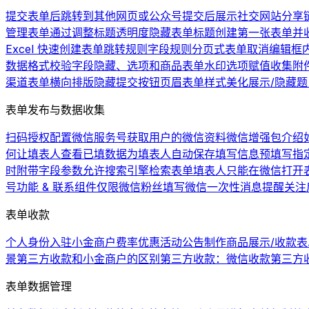
提交表单后跳转到其他网页或公众号
提交后展示社交网站分享
管理表单
通过调整标题透明度隐藏表单标题
创建第一张表单并
Excel 快速创建表单
跳转规则
字段规则
分页式表单
取消编辑框
数据格式校验
字段隐藏、选项和商品
表单水印
选项赋值
收集附
渠道
表单横向排版
隐藏提交按钮
页眉
表单样式美化
展示/隐藏
表单发布与数据收集
扫码授权配置微信服务号
获取用户的微信资料
微信增强包介绍
何让填表人查看已填数据
为填表人自动保存填写信息
预填写
指
时附带字段参数
允许搜索引擎检索表单
填表人只能在微信打开
号功能 & 联系组件
仅限微信粉丝填写
微信一次性消息提醒
关注
表单收款
个人身份入驻小金商户费率优惠活动公告
制作商品展示/收款表
景
第三方收款和小金商户的区别
第三方收款：微信收款
第三方
表单数据管理