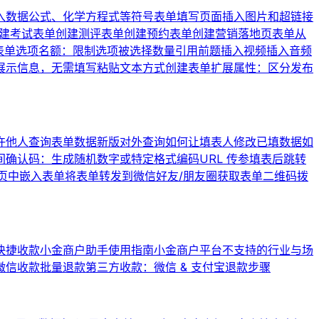
入数据公式、化学方程式等符号
表单填写页面插入图片和超链接
建考试表单
创建测评表单
创建预约表单
创建营销落地页表单
从
表单
选项名额：限制选项被选择数量
引用前题
插入视频
插入音频
展示信息，无需填写
粘贴文本方式创建表单
扩展属性：区分发布
许他人查询表单数据
新版对外查询
如何让填表人修改已填数据
如
间
确认码：生成随机数字或特定格式编码
URL 传参
填表后跳转
页中嵌入表单
将表单转发到微信好友/朋友圈
获取表单二维码
拨
快捷收款
小金商户助手使用指南
小金商户平台不支持的行业与场
微信收款批量退款
第三方收款：微信 & 支付宝退款步骤