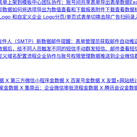
表单上架到模板中心
团队协作：账号间共享表单
导出表单数据
Ex
印数据
如何将选项导出为数值
查看和下载报表
附件下载
查看数据
ogo 和自定义企业 Logo
分页/单页式表单切换
去除广告
扫码录
件人（SMTP）
新数据邮件提醒：表单管理员获取邮件自动推
数据后，给不同人员触发不同的短信
手动群发短信、邮件
查看短
 自定义域名配置流程
企业协作与账号权限管理
数据推送到企业微信群机
据 X 第三方微信小程序
金数据 X 百家号
金数据 X 友盟+网站统计
家
金数据 X 集简云：企业微信审批流程
金数据 X 腾讯会议
金数据