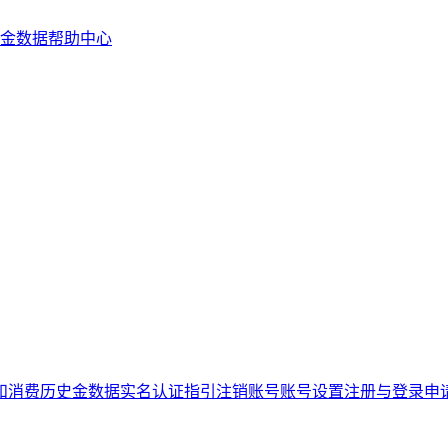
金数据帮助中心
和消费历史
金数据实名认证指引
注销账号
账号设置
注册与登录
申