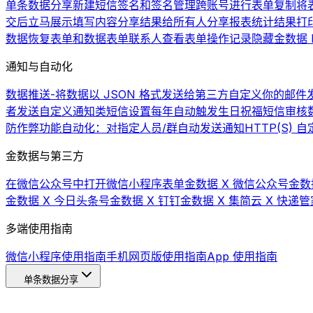
单条数据分享
新建短信签名和签名管理
跨账号进行表单复制
将
交后立马展示填写内容
分享结果给所有人
分享报表统计结果
打
数据
恢复表单和数据
表单联系人
查看表单操作记录
隐藏金数据 L
通知与自动化
数据推送-将数据以 JSON 格式发送给第三方
自定义你的邮件发
者发送自定义通知类短信
设置每年自动触发生日祝福短信
审核
防作弊功能
自动化：对指定人员/群自动发送通知
HTTP(S)
金数据与第三方
在微信公众号中打开微信小程序表单
金数据 X 微信公众号
金数
金数据 X 今日头条号
金数据 X 钉钉
金数据 X 集简云 X 快递管
多端使用指南
微信小程序使用指南
手机网页版使用指南
App 使用指南
单条数据分享