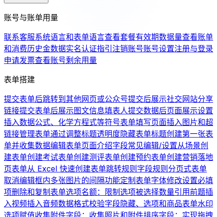
账号与账单用量
联系客服
系统语言和表单语言
查看套餐有效期
数据量
查看账单
和消费历史
金数据实名认证指引
注销账号
账号设置
注册与登录
申请发票
查看账号剩余用量
表单搭建
提交表单后跳转到其他网页或公众号
提交后展示社交网站分享
链接
提交表单后展示图文信息
填表人提交数据后页面展示设置
插入数据公式、化学方程式等符号
表单填写页面插入图片和超
链接
管理表单
通过调整标题透明度隐藏表单标题
创建第一张表
单并收集数据
编辑表单页面介绍
字段常见编辑/设置
从场景创
建表单
创建考试表单
创建测评表单
创建预约表单
创建营销落地
页表单
从 Excel 快速创建表单
跳转规则
字段规则
分页式表单
取消编辑框内多张图片的间隔
功能定制
表单字体修改
设置必填
项
删除和复制表单
选项名额：限制选项被选择数量
引用前题
插
入视频
插入音频
数据格式校验
字段隐藏、选项和商品
表单水印
选项赋值
收集附件字段：收集照片和附件
排序字段：实现拖拽