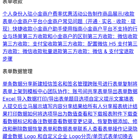
表单收款
个人身份入驻小金商户费率优惠活动公告
制作商品展示/收款
表单
小金商户平台
小金商户常见问题（开通 · 实名 · 收款 · 提
现）
快捷收款
小金商户助手使用指南
小金商户平台不支持的行
业与场景
第三方收款和小金商户的区别
第三方收款：微信收款
第三方收款：支付宝收款
第三方收款：配置微信 H5 支付
第三
方收款：微信收款批量退款
第三方收款：微信 & 支付宝退款
步骤
表单数据管理
单条数据分享
新建短信签名和签名管理
跨账号进行表单复制
将
表单上架到模板中心
团队协作：账号间共享表单
导出表单数据
Excel 导入数据
打印/导出表单题目选项
自定义提示文案
填表
人提交后立马展示填写内容
分享结果给所有人
分享报表统计结
果
打印数据
如何将选项导出为数值
查看和下载报表
附件下载
查
看数据
标记和备注数据
查看数据变更记录、恢复数据
添加、修
改和删除数据
恢复表单和数据
表单联系人
查看表单操作记录
隐
藏金数据 Logo 和自定义企业 Logo
分页/单页式表单切换
去