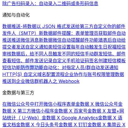
除广告
扫码录入：自动录入二维码或条形码信息
通知与自动化
数据推送-将数据以 JSON 格式发送给第三方
自定义你的邮件
发件人（SMTP）
新数据邮件提醒：表单管理员获取邮件自动
推送
推送微信消息
新数据微信自动提醒
邮件功能
填表后自动给
提交者发送自定义通知类短信
设置每年自动触发生日祝福短信
审核数据后，给不同人员触发不同的短信
手动群发短信、邮件
查看短信、邮件发送记录
自定义手机验证码签名
创建短信模板
短信功能
防作弊功能
自动化：对指定人员/群自动发送通知
HTTP(S) 自定义域名配置流程
企业协作与账号权限管理
数据
推送到企业微信群机器人之 Webhook
金数据与第三方
在微信公众号中打开微信小程序表单
金数据 X 微信公众号
金
数据 X 第三方微信小程序
金数据 X 百家号
金数据 X 友盟+网
站统计（ U-Web）
金数据 X Google Analytics
金数据 X 语
雀文档
金数据 X 今日头条号
金数据 X 钉钉
金数据 X 集简云 X