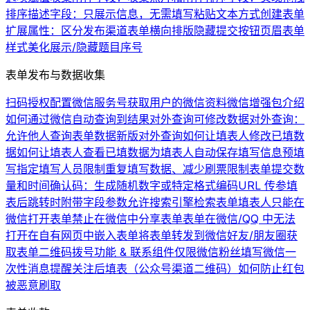
排序
描述字段：只展示信息，无需填写
粘贴文本方式创建表单
扩展属性：区分发布渠道
表单横向排版
隐藏提交按钮
页眉
表单
样式美化
展示/隐藏题目序号
表单发布与数据收集
扫码授权配置微信服务号
获取用户的微信资料
微信增强包介绍
如何通过微信自动查询到结果
对外查询可修改数据
对外查询：
允许他人查询表单数据
新版对外查询
如何让填表人修改已填数
据
如何让填表人查看已填数据
为填表人自动保存填写信息
预填
写
指定填写人员
限制重复填写数据、减少刷票
限制表单提交数
量和时间
确认码：生成随机数字或特定格式编码
URL 传参
填
表后跳转时附带字段参数
允许搜索引擎检索表单
填表人只能在
微信打开表单
禁止在微信中分享表单
表单在微信/QQ 中无法
打开
在自有网页中嵌入表单
将表单转发到微信好友/朋友圈
获
取表单二维码
拨号功能 & 联系组件
仅限微信粉丝填写
微信一
次性消息提醒
关注后填表（公众号渠道二维码）
如何防止红包
被恶意刷取