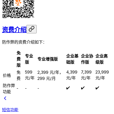
资费介绍
防作弊的资费介绍如下：
免
专业
企业基
企业协
企业高
费
专业增强版
版
础版
作版
级版
版
599
4,399
7,399
23,999
免
2,399 元/年，
价格
元/年
元/年
元/年
元/年
费
299 元/月
防作弊
✔️
✔️
✔️
-
-
-
功能
短信功能