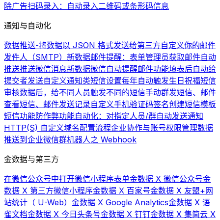
除广告
扫码录入：自动录入二维码或条形码信息
通知与自动化
数据推送-将数据以 JSON 格式发送给第三方
自定义你的邮件
发件人（SMTP）
新数据邮件提醒：表单管理员获取邮件自动
推送
推送微信消息
新数据微信自动提醒
邮件功能
填表后自动给
提交者发送自定义通知类短信
设置每年自动触发生日祝福短信
审核数据后，给不同人员触发不同的短信
手动群发短信、邮件
查看短信、邮件发送记录
自定义手机验证码签名
创建短信模板
短信功能
防作弊功能
自动化：对指定人员/群自动发送通知
HTTP(S) 自定义域名配置流程
企业协作与账号权限管理
数据
推送到企业微信群机器人之 Webhook
金数据与第三方
在微信公众号中打开微信小程序表单
金数据 X 微信公众号
金
数据 X 第三方微信小程序
金数据 X 百家号
金数据 X 友盟+网
站统计（ U-Web）
金数据 X Google Analytics
金数据 X 语
雀文档
金数据 X 今日头条号
金数据 X 钉钉
金数据 X 集简云 X