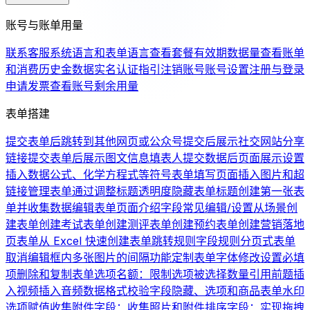
账号与账单用量
联系客服
系统语言和表单语言
查看套餐有效期
数据量
查看账单
和消费历史
金数据实名认证指引
注销账号
账号设置
注册与登录
申请发票
查看账号剩余用量
表单搭建
提交表单后跳转到其他网页或公众号
提交后展示社交网站分享
链接
提交表单后展示图文信息
填表人提交数据后页面展示设置
插入数据公式、化学方程式等符号
表单填写页面插入图片和超
链接
管理表单
通过调整标题透明度隐藏表单标题
创建第一张表
单并收集数据
编辑表单页面介绍
字段常见编辑/设置
从场景创
建表单
创建考试表单
创建测评表单
创建预约表单
创建营销落地
页表单
从 Excel 快速创建表单
跳转规则
字段规则
分页式表单
取消编辑框内多张图片的间隔
功能定制
表单字体修改
设置必填
项
删除和复制表单
选项名额：限制选项被选择数量
引用前题
插
入视频
插入音频
数据格式校验
字段隐藏、选项和商品
表单水印
选项赋值
收集附件字段：收集照片和附件
排序字段：实现拖拽