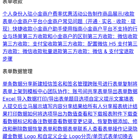
表单收款
个人身份入驻小金商户费率优惠活动公告
制作商品展示/收款
表单
小金商户平台
小金商户常见问题（开通 · 实名 · 收款 · 提
现）
快捷收款
小金商户助手使用指南
小金商户平台不支持的行
业与场景
第三方收款和小金商户的区别
第三方收款：微信收款
第三方收款：支付宝收款
第三方收款：配置微信 H5 支付
第三
方收款：微信收款批量退款
第三方收款：微信 & 支付宝退款
步骤
表单数据管理
单条数据分享
新建短信签名和签名管理
跨账号进行表单复制
将
表单上架到模板中心
团队协作：账号间共享表单
导出表单数据
Excel 导入数据
打印/导出表单题目选项
自定义提示文案
填表
人提交后立马展示填写内容
分享结果给所有人
分享报表统计结
果
打印数据
如何将选项导出为数值
查看和下载报表
附件下载
查
看数据
标记和备注数据
查看数据变更记录、恢复数据
添加、修
改和删除数据
恢复表单和数据
表单联系人
查看表单操作记录
隐
藏金数据 Logo 和自定义企业 Logo
分页/单页式表单切换
去