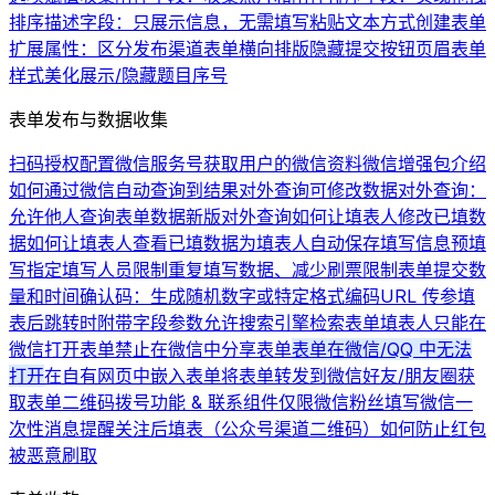
排序
描述字段：只展示信息，无需填写
粘贴文本方式创建表单
扩展属性：区分发布渠道
表单横向排版
隐藏提交按钮
页眉
表单
样式美化
展示/隐藏题目序号
表单发布与数据收集
扫码授权配置微信服务号
获取用户的微信资料
微信增强包介绍
如何通过微信自动查询到结果
对外查询可修改数据
对外查询：
允许他人查询表单数据
新版对外查询
如何让填表人修改已填数
据
如何让填表人查看已填数据
为填表人自动保存填写信息
预填
写
指定填写人员
限制重复填写数据、减少刷票
限制表单提交数
量和时间
确认码：生成随机数字或特定格式编码
URL 传参
填
表后跳转时附带字段参数
允许搜索引擎检索表单
填表人只能在
微信打开表单
禁止在微信中分享表单
表单在微信/QQ 中无法
打开
在自有网页中嵌入表单
将表单转发到微信好友/朋友圈
获
取表单二维码
拨号功能 & 联系组件
仅限微信粉丝填写
微信一
次性消息提醒
关注后填表（公众号渠道二维码）
如何防止红包
被恶意刷取