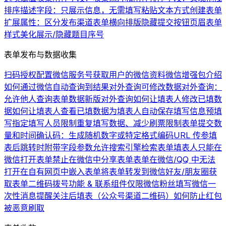
排序
描述字段：只展示信息，无需填写
粘贴文本方式创建表单
扩展属性：区分发布渠道
表单横向排版
隐藏提交按钮
页眉
表单
样式美化
展示/隐藏题目序号
表单发布与数据收集
扫码授权配置微信服务号
获取用户的微信资料
微信增强包介绍
如何通过微信自动查询到结果
对外查询可修改数据
对外查询：
允许他人查询表单数据
新版对外查询
如何让填表人修改已填数
据
如何让填表人查看已填数据
为填表人自动保存填写信息
预填
写
指定填写人员
限制重复填写数据、减少刷票
限制表单提交数
量和时间
确认码：生成随机数字或特定格式编码
URL 传参
填
表后跳转时附带字段参数
允许搜索引擎检索表单
填表人只能在
微信打开表单
禁止在微信中分享表单
表单在微信/QQ 中无法
打开
在自有网页中嵌入表单
将表单转发到微信好友/朋友圈
获
取表单二维码
拨号功能 & 联系组件
仅限微信粉丝填写
微信一
次性消息提醒
关注后填表（公众号渠道二维码）
如何防止红包
被恶意刷取