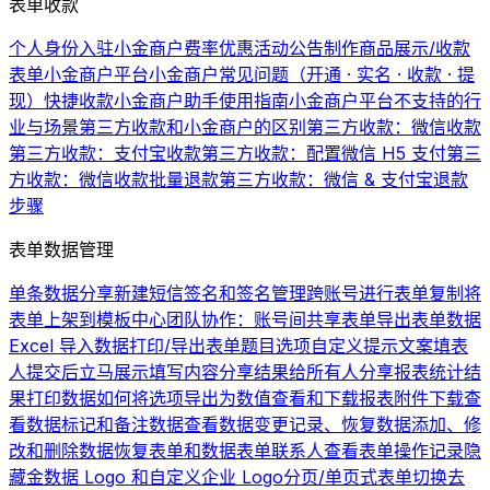
表单收款
个人身份入驻小金商户费率优惠活动公告
制作商品展示/收款
表单
小金商户平台
小金商户常见问题（开通 · 实名 · 收款 · 提
现）
快捷收款
小金商户助手使用指南
小金商户平台不支持的行
业与场景
第三方收款和小金商户的区别
第三方收款：微信收款
第三方收款：支付宝收款
第三方收款：配置微信 H5 支付
第三
方收款：微信收款批量退款
第三方收款：微信 & 支付宝退款
步骤
表单数据管理
单条数据分享
新建短信签名和签名管理
跨账号进行表单复制
将
表单上架到模板中心
团队协作：账号间共享表单
导出表单数据
Excel 导入数据
打印/导出表单题目选项
自定义提示文案
填表
人提交后立马展示填写内容
分享结果给所有人
分享报表统计结
果
打印数据
如何将选项导出为数值
查看和下载报表
附件下载
查
看数据
标记和备注数据
查看数据变更记录、恢复数据
添加、修
改和删除数据
恢复表单和数据
表单联系人
查看表单操作记录
隐
藏金数据 Logo 和自定义企业 Logo
分页/单页式表单切换
去