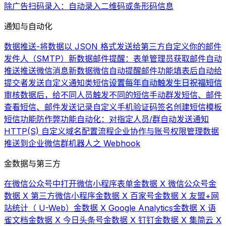
除广告
扫码录入：自动录入二维码或条形码信息
通知与自动化
数据推送-将数据以 JSON 格式发送给第三方
自定义你的邮件
发件人（SMTP）
新数据邮件提醒：表单管理员获取邮件自动
推送
推送微信消息
新数据微信自动提醒
邮件功能
填表后自动给
提交者发送自定义通知类短信
设置每年自动触发生日祝福短信
审核数据后，给不同人员触发不同的短信
手动群发短信、邮件
查看短信、邮件发送记录
自定义手机验证码签名
创建短信模板
短信功能
防作弊功能
自动化：对指定人员/群自动发送通知
HTTP(S) 自定义域名配置流程
企业协作与账号权限管理
数据
推送到企业微信群机器人之 Webhook
金数据与第三方
在微信公众号中打开微信小程序表单
金数据 X 微信公众号
金
数据 X 第三方微信小程序
金数据 X 百家号
金数据 X 友盟+网
站统计（ U-Web）
金数据 X Google Analytics
金数据 X 语
雀文档
金数据 X 今日头条号
金数据 X 钉钉
金数据 X 集简云 X