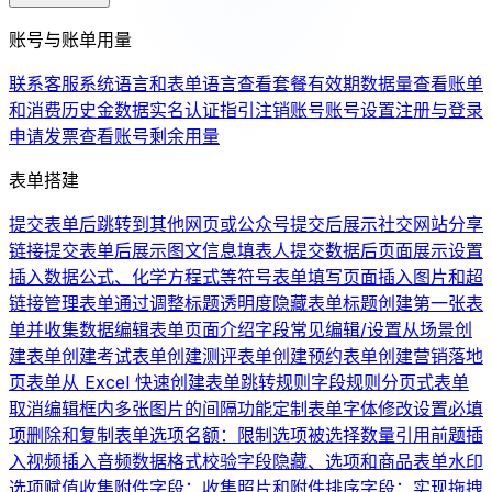
账号与账单用量
联系客服
系统语言和表单语言
查看套餐有效期
数据量
查看账单
和消费历史
金数据实名认证指引
注销账号
账号设置
注册与登录
申请发票
查看账号剩余用量
表单搭建
提交表单后跳转到其他网页或公众号
提交后展示社交网站分享
链接
提交表单后展示图文信息
填表人提交数据后页面展示设置
插入数据公式、化学方程式等符号
表单填写页面插入图片和超
链接
管理表单
通过调整标题透明度隐藏表单标题
创建第一张表
单并收集数据
编辑表单页面介绍
字段常见编辑/设置
从场景创
建表单
创建考试表单
创建测评表单
创建预约表单
创建营销落地
页表单
从 Excel 快速创建表单
跳转规则
字段规则
分页式表单
取消编辑框内多张图片的间隔
功能定制
表单字体修改
设置必填
项
删除和复制表单
选项名额：限制选项被选择数量
引用前题
插
入视频
插入音频
数据格式校验
字段隐藏、选项和商品
表单水印
选项赋值
收集附件字段：收集照片和附件
排序字段：实现拖拽