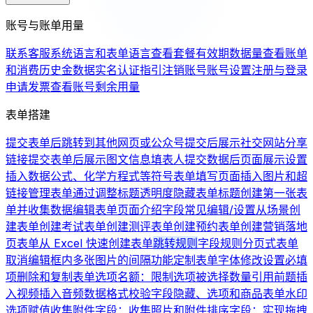
账号与账单用量
联系客服
系统语言和表单语言
查看套餐有效期
数据量
查看账单
和消费历史
金数据实名认证指引
注销账号
账号设置
注册与登录
申请发票
查看账号剩余用量
表单搭建
提交表单后跳转到其他网页或公众号
提交后展示社交网站分享
链接
提交表单后展示图文信息
填表人提交数据后页面展示设置
插入数据公式、化学方程式等符号
表单填写页面插入图片和超
链接
管理表单
通过调整标题透明度隐藏表单标题
创建第一张表
单并收集数据
编辑表单页面介绍
字段常见编辑/设置
从场景创
建表单
创建考试表单
创建测评表单
创建预约表单
创建营销落地
页表单
从 Excel 快速创建表单
跳转规则
字段规则
分页式表单
取消编辑框内多张图片的间隔
功能定制
表单字体修改
设置必填
项
删除和复制表单
选项名额：限制选项被选择数量
引用前题
插
入视频
插入音频
数据格式校验
字段隐藏、选项和商品
表单水印
选项赋值
收集附件字段：收集照片和附件
排序字段：实现拖拽