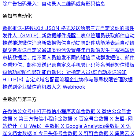
除广告
扫码录入：自动录入二维码或条形码信息
通知与自动化
数据推送-将数据以 JSON 格式发送给第三方
自定义你的邮件
发件人（SMTP）
新数据邮件提醒：表单管理员获取邮件自动
推送
推送微信消息
新数据微信自动提醒
邮件功能
填表后自动给
提交者发送自定义通知类短信
设置每年自动触发生日祝福短信
审核数据后，给不同人员触发不同的短信
手动群发短信、邮件
查看短信、邮件发送记录
自定义手机验证码签名
创建短信模板
短信功能
防作弊功能
自动化：对指定人员/群自动发送通知
HTTP(S) 自定义域名配置流程
企业协作与账号权限管理
数据
推送到企业微信群机器人之 Webhook
金数据与第三方
在微信公众号中打开微信小程序表单
金数据 X 微信公众号
金
数据 X 第三方微信小程序
金数据 X 百家号
金数据 X 友盟+网
站统计（ U-Web）
金数据 X Google Analytics
金数据 X 语
雀文档
金数据 X 今日头条号
金数据 X 钉钉
金数据 X 集简云 X