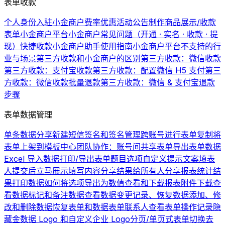
表单收款
个人身份入驻小金商户费率优惠活动公告
制作商品展示/收款
表单
小金商户平台
小金商户常见问题（开通 · 实名 · 收款 · 提
现）
快捷收款
小金商户助手使用指南
小金商户平台不支持的行
业与场景
第三方收款和小金商户的区别
第三方收款：微信收款
第三方收款：支付宝收款
第三方收款：配置微信 H5 支付
第三
方收款：微信收款批量退款
第三方收款：微信 & 支付宝退款
步骤
表单数据管理
单条数据分享
新建短信签名和签名管理
跨账号进行表单复制
将
表单上架到模板中心
团队协作：账号间共享表单
导出表单数据
Excel 导入数据
打印/导出表单题目选项
自定义提示文案
填表
人提交后立马展示填写内容
分享结果给所有人
分享报表统计结
果
打印数据
如何将选项导出为数值
查看和下载报表
附件下载
查
看数据
标记和备注数据
查看数据变更记录、恢复数据
添加、修
改和删除数据
恢复表单和数据
表单联系人
查看表单操作记录
隐
藏金数据 Logo 和自定义企业 Logo
分页/单页式表单切换
去