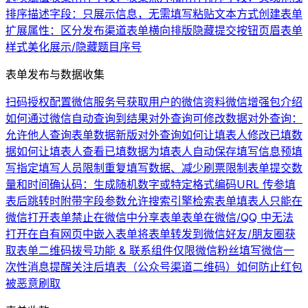
排序
描述字段：只展示信息，无需填写
粘贴文本方式创建表单
扩展属性：区分发布渠道
表单横向排版
隐藏提交按钮
页眉
表单
样式美化
展示/隐藏题目序号
表单发布与数据收集
扫码授权配置微信服务号
获取用户的微信资料
微信增强包介绍
如何通过微信自动查询到结果
对外查询可修改数据
对外查询：
允许他人查询表单数据
新版对外查询
如何让填表人修改已填数
据
如何让填表人查看已填数据
为填表人自动保存填写信息
预填
写
指定填写人员
限制重复填写数据、减少刷票
限制表单提交数
量和时间
确认码：生成随机数字或特定格式编码
URL 传参
填
表后跳转时附带字段参数
允许搜索引擎检索表单
填表人只能在
微信打开表单
禁止在微信中分享表单
表单在微信/QQ 中无法
打开
在自有网页中嵌入表单
将表单转发到微信好友/朋友圈
获
取表单二维码
拨号功能 & 联系组件
仅限微信粉丝填写
微信一
次性消息提醒
关注后填表（公众号渠道二维码）
如何防止红包
被恶意刷取