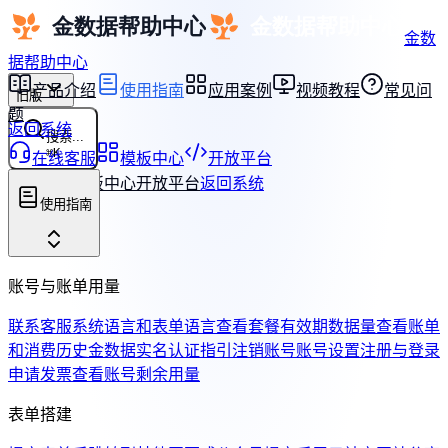
金数
据帮助中心
产品介绍
使用指南
应用案例
视频教程
常见问
旧版
题
返回系统
搜索...
⌘
K
在线客服
模板中心
开放平台
在线客服
模板中心
开放平台
返回系统
使用指南
账号与账单用量
联系客服
系统语言和表单语言
查看套餐有效期
数据量
查看账单
和消费历史
金数据实名认证指引
注销账号
账号设置
注册与登录
申请发票
查看账号剩余用量
表单搭建