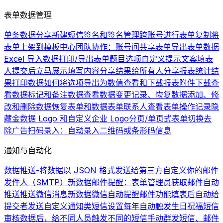
表单数据管理
单条数据分享
新建短信签名和签名管理
跨账号进行表单复制
将
表单上架到模板中心
团队协作：账号间共享表单
导出表单数据
Excel 导入数据
打印/导出表单题目选项
自定义提示文案
填表
人提交后立马展示填写内容
分享结果给所有人
分享报表统计结
果
打印数据
如何将选项导出为数值
查看和下载报表
附件下载
查
看数据
标记和备注数据
查看数据变更记录、恢复数据
添加、修
改和删除数据
恢复表单和数据
表单联系人
查看表单操作记录
隐
藏金数据 Logo 和自定义企业 Logo
分页/单页式表单切换
去
除广告
扫码录入：自动录入二维码或条形码信息
通知与自动化
数据推送-将数据以 JSON 格式发送给第三方
自定义你的邮件
发件人（SMTP）
新数据邮件提醒：表单管理员获取邮件自动
推送
推送微信消息
新数据微信自动提醒
邮件功能
填表后自动给
提交者发送自定义通知类短信
设置每年自动触发生日祝福短信
审核数据后，给不同人员触发不同的短信
手动群发短信、邮件