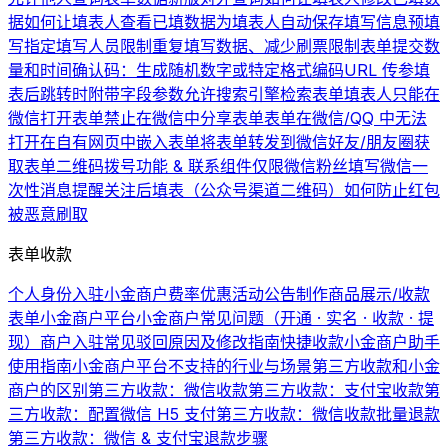
据
如何让填表人查看已填数据
为填表人自动保存填写信息
预填
写
指定填写人员
限制重复填写数据、减少刷票
限制表单提交数
量和时间
确认码：生成随机数字或特定格式编码
URL 传参
填
表后跳转时附带字段参数
允许搜索引擎检索表单
填表人只能在
微信打开表单
禁止在微信中分享表单
表单在微信/QQ 中无法
打开
在自有网页中嵌入表单
将表单转发到微信好友/朋友圈
获
取表单二维码
拨号功能 & 联系组件
仅限微信粉丝填写
微信一
次性消息提醒
关注后填表（公众号渠道二维码）
如何防止红包
被恶意刷取
表单收款
个人身份入驻小金商户费率优惠活动公告
制作商品展示/收款
表单
小金商户平台
小金商户常见问题（开通 · 实名 · 收款 · 提
现）
商户入驻常见驳回原因及修改指南
快捷收款
小金商户助手
使用指南
小金商户平台不支持的行业与场景
第三方收款和小金
商户的区别
第三方收款：微信收款
第三方收款：支付宝收款
第
三方收款：配置微信 H5 支付
第三方收款：微信收款批量退款
第三方收款：微信 & 支付宝退款步骤