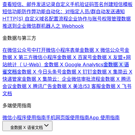
查看短信、邮件发送记录
自定义手机验证码签名
创建短信模板
短信功能
防作弊功能
自动化：对指定人员/群自动发送通知
HTTP(S) 自定义域名配置流程
企业协作与账号权限管理
数据
推送到企业微信群机器人之 Webhook
金数据与第三方
在微信公众号中打开微信小程序表单
金数据 X 微信公众号
金
数据 X 第三方微信小程序
金数据 X 百家号
金数据 X 友盟+网
站统计（ U-Web）
金数据 X Google Analytics
金数据 X 语
雀文档
金数据 X 今日头条号
金数据 X 钉钉
金数据 X 集简云 X
快递管家
金数据 X 集简云：企业微信审批流程
金数据 X 腾讯
会议
金数据 X 腾讯广告
金数据 X 美洽/53 客服
金数据 X 飞书
文档
多端使用指南
微信小程序使用指南
手机网页版使用指南
App 使用指南
金数据 X 语雀文档