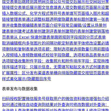
提交表单后跳转到其他网页或公众号
提交后展示社交网站分享
链接
提交表单后展示图文信息
填表人提交数据后页面展示设置
插入数据公式、化学方程式等符号
表单填写页面插入图片和超
链接
管理表单
通过调整标题透明度隐藏表单标题
创建第一张表
单并收集数据
编辑表单页面介绍
字段常见编辑/设置
从场景创
建表单
创建考试表单
创建测评表单
创建预约表单
创建营销落地
页表单
从 Excel 快速创建表单
跳转规则
字段规则
分页式表单
取消编辑框内多张图片的间隔
功能定制
表单字体修改
设置必填
项
删除和复制表单
选项名额：限制选项被选择数量
引用前题
插
入视频
插入音频
数据格式校验
字段隐藏、选项和商品
表单水印
选项赋值
收集附件字段：收集照片和附件
排序字段：实现拖拽
排序
描述字段：只展示信息，无需填写
粘贴文本方式创建表单
扩展属性：区分发布渠道
表单横向排版
隐藏提交按钮
页眉
表单
样式美化
展示/隐藏题目序号
表单发布与数据收集
扫码授权配置微信服务号
获取用户的微信资料
微信增强包介绍
如何通过微信自动查询到结果
对外查询可修改数据
对外查询：
允许他人查询表单数据
新版对外查询
如何让填表人修改已填数