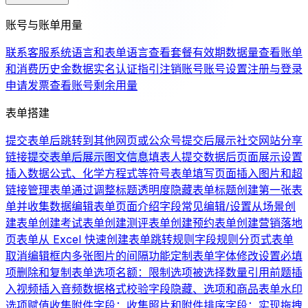
账号与账单用量
联系客服
系统语言和表单语言
查看套餐有效期
数据量
查看账单
和消费历史
金数据实名认证指引
注销账号
账号设置
注册与登录
申请发票
查看账号剩余用量
表单搭建
提交表单后跳转到其他网页或公众号
提交后展示社交网站分享
链接
提交表单后展示图文信息
填表人提交数据后页面展示设置
插入数据公式、化学方程式等符号
表单填写页面插入图片和超
链接
管理表单
通过调整标题透明度隐藏表单标题
创建第一张表
单并收集数据
编辑表单页面介绍
字段常见编辑/设置
从场景创
建表单
创建考试表单
创建测评表单
创建预约表单
创建营销落地
页表单
从 Excel 快速创建表单
跳转规则
字段规则
分页式表单
取消编辑框内多张图片的间隔
功能定制
表单字体修改
设置必填
项
删除和复制表单
选项名额：限制选项被选择数量
引用前题
插
入视频
插入音频
数据格式校验
字段隐藏、选项和商品
表单水印
选项赋值
收集附件字段：收集照片和附件
排序字段：实现拖拽