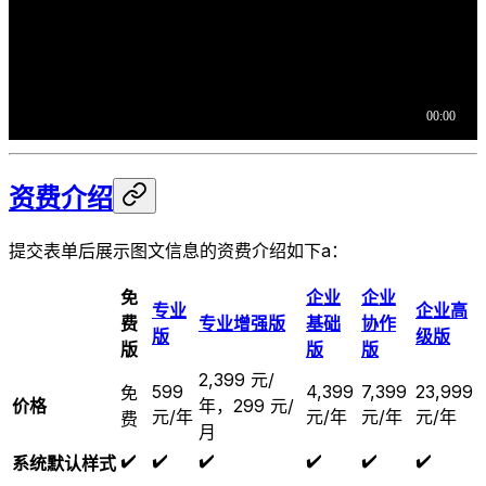
资费介绍
提交表单后展示图文信息的资费介绍如下a：
免
企业
企业
专业
企业高
费
专业增强版
基础
协作
版
级版
版
版
版
2,399 元/
599
4,399
7,399
23,999
免
价格
年，299 元/
元/年
元/年
元/年
元/年
费
月
✔️
✔️
✔️
✔️
✔️
✔️
系统默认样式