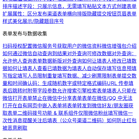
排序
描述字段：只展示信息，无需填写
粘贴文本方式创建表单
扩展属性：区分发布渠道
表单横向排版
隐藏提交按钮
页眉
表单
样式美化
展示/隐藏题目序号
表单发布与数据收集
扫码授权配置微信服务号
获取用户的微信资料
微信增强包介绍
如何通过微信自动查询到结果
对外查询可修改数据
对外查询：
允许他人查询表单数据
新版对外查询
如何让填表人修改已填数
据
如何让填表人查看已填数据
为填表人自动保存填写信息
预填
写
指定填写人员
限制重复填写数据、减少刷票
限制表单提交数
量和时间
确认码：生成随机数字或特定格式编码
URL 传参
填
表后跳转时附带字段参数
允许搜索引擎检索表单
填表人只能在
微信打开表单
禁止在微信中分享表单
表单在微信/QQ 中无法
打开
在自有网页中嵌入表单
将表单转发到微信好友/朋友圈
获
取表单二维码
拨号功能 & 联系组件
仅限微信粉丝填写
微信一
次性消息提醒
关注后填表（公众号渠道二维码）
如何防止红包
被恶意刷取