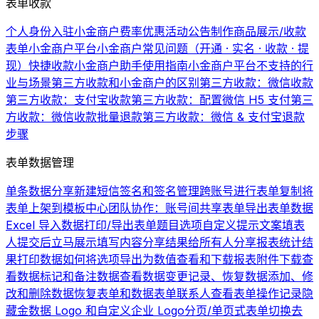
表单收款
个人身份入驻小金商户费率优惠活动公告
制作商品展示/收款
表单
小金商户平台
小金商户常见问题（开通 · 实名 · 收款 · 提
现）
快捷收款
小金商户助手使用指南
小金商户平台不支持的行
业与场景
第三方收款和小金商户的区别
第三方收款：微信收款
第三方收款：支付宝收款
第三方收款：配置微信 H5 支付
第三
方收款：微信收款批量退款
第三方收款：微信 & 支付宝退款
步骤
表单数据管理
单条数据分享
新建短信签名和签名管理
跨账号进行表单复制
将
表单上架到模板中心
团队协作：账号间共享表单
导出表单数据
Excel 导入数据
打印/导出表单题目选项
自定义提示文案
填表
人提交后立马展示填写内容
分享结果给所有人
分享报表统计结
果
打印数据
如何将选项导出为数值
查看和下载报表
附件下载
查
看数据
标记和备注数据
查看数据变更记录、恢复数据
添加、修
改和删除数据
恢复表单和数据
表单联系人
查看表单操作记录
隐
藏金数据 Logo 和自定义企业 Logo
分页/单页式表单切换
去