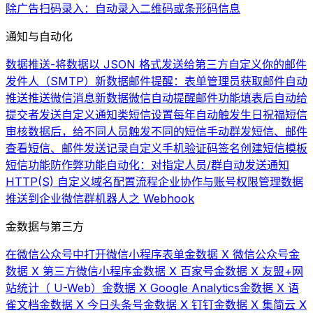
除广告
扫码录入：自动录入二维码或条形码信息
通知与自动化
数据推送-将数据以 JSON 格式发送给第三方
自定义你的邮件
发件人（SMTP）
新数据邮件提醒：表单管理员获取邮件自动
推送
推送微信消息
新数据微信自动提醒
邮件功能
填表后自动给
提交者发送自定义通知类短信
设置每年自动触发生日祝福短信
审核数据后，给不同人员触发不同的短信
手动群发短信、邮件
查看短信、邮件发送记录
自定义手机验证码签名
创建短信模板
短信功能
防作弊功能
自动化：对指定人员/群自动发送通知
HTTP(S) 自定义域名配置流程
企业协作与账号权限管理
数据
推送到企业微信群机器人之 Webhook
金数据与第三方
在微信公众号中打开微信小程序表单
金数据 X 微信公众号
金
数据 X 第三方微信小程序
金数据 X 百家号
金数据 X 友盟+网
站统计（ U-Web）
金数据 X Google Analytics
金数据 X 语
雀文档
金数据 X 今日头条号
金数据 X 钉钉
金数据 X 集简云 X