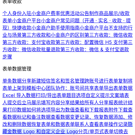
表单收款
个人身份入驻小金商户费率优惠活动公告
制作商品展示/收款
表单
小金商户平台
小金商户常见问题（开通 · 实名 · 收款 · 提
现）
快捷收款
小金商户助手使用指南
小金商户平台不支持的行
业与场景
第三方收款和小金商户的区别
第三方收款：微信收款
第三方收款：支付宝收款
第三方收款：配置微信 H5 支付
第三
方收款：微信收款批量退款
第三方收款：微信 & 支付宝退款
步骤
表单数据管理
单条数据分享
新建短信签名和签名管理
跨账号进行表单复制
将
表单上架到模板中心
团队协作：账号间共享表单
导出表单数据
Excel 导入数据
打印/导出表单题目选项
自定义提示文案
填表
人提交后立马展示填写内容
分享结果给所有人
分享报表统计结
果
打印数据
如何将选项导出为数值
查看和下载报表
附件下载
查
看数据
标记和备注数据
查看数据变更记录、恢复数据
添加、修
改和删除数据
恢复表单和数据
表单联系人
查看表单操作记录
隐
藏金数据 Logo 和自定义企业 Logo
分页/单页式表单切换
去