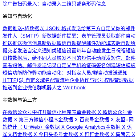
除广告
扫码录入：自动录入二维码或条形码信息
通知与自动化
数据推送-将数据以 JSON 格式发送给第三方
自定义你的邮件
发件人（SMTP）
新数据邮件提醒：表单管理员获取邮件自动
推送
推送微信消息
新数据微信自动提醒
邮件功能
填表后自动给
提交者发送自定义通知类短信
设置每年自动触发生日祝福短信
审核数据后，给不同人员触发不同的短信
手动群发短信、邮件
查看短信、邮件发送记录
自定义手机验证码签名
创建短信模板
短信功能
防作弊功能
自动化：对指定人员/群自动发送通知
HTTP(S) 自定义域名配置流程
企业协作与账号权限管理
数据
推送到企业微信群机器人之 Webhook
金数据与第三方
在微信公众号中打开微信小程序表单
金数据 X 微信公众号
金
数据 X 第三方微信小程序
金数据 X 百家号
金数据 X 友盟+网
站统计（ U-Web）
金数据 X Google Analytics
金数据 X 语
雀文档
金数据 X 今日头条号
金数据 X 钉钉
金数据 X 集简云 X