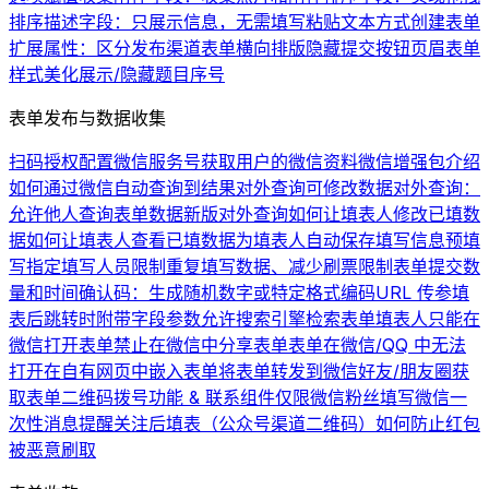
排序
描述字段：只展示信息，无需填写
粘贴文本方式创建表单
扩展属性：区分发布渠道
表单横向排版
隐藏提交按钮
页眉
表单
样式美化
展示/隐藏题目序号
表单发布与数据收集
扫码授权配置微信服务号
获取用户的微信资料
微信增强包介绍
如何通过微信自动查询到结果
对外查询可修改数据
对外查询：
允许他人查询表单数据
新版对外查询
如何让填表人修改已填数
据
如何让填表人查看已填数据
为填表人自动保存填写信息
预填
写
指定填写人员
限制重复填写数据、减少刷票
限制表单提交数
量和时间
确认码：生成随机数字或特定格式编码
URL 传参
填
表后跳转时附带字段参数
允许搜索引擎检索表单
填表人只能在
微信打开表单
禁止在微信中分享表单
表单在微信/QQ 中无法
打开
在自有网页中嵌入表单
将表单转发到微信好友/朋友圈
获
取表单二维码
拨号功能 & 联系组件
仅限微信粉丝填写
微信一
次性消息提醒
关注后填表（公众号渠道二维码）
如何防止红包
被恶意刷取