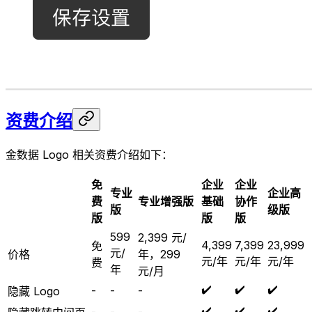
资费介绍
金数据 Logo 相关资费介绍如下：
免
企业
企业
专业
企业高
费
专业增强版
基础
协作
版
级版
版
版
版
599
2,399 元/
4,399
7,399
23,999
免
元/
价格
年，299
元/年
元/年
元/年
费
年
元/月
✔️
✔️
✔️
-
-
-
隐藏 Logo
✔️
✔️
✔️
-
-
-