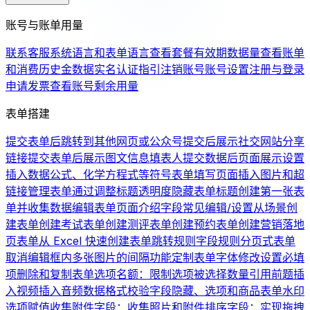
账号与账单用量
联系客服
系统语言和表单语言
查看套餐有效期
数据量
查看账单
和消费历史
金数据实名认证指引
注销账号
账号设置
注册与登录
申请发票
查看账号剩余用量
表单搭建
提交表单后跳转到其他网页或公众号
提交后展示社交网站分享
链接
提交表单后展示图文信息
填表人提交数据后页面展示设置
插入数据公式、化学方程式等符号
表单填写页面插入图片和超
链接
管理表单
通过调整标题透明度隐藏表单标题
创建第一张表
单并收集数据
编辑表单页面介绍
字段常见编辑/设置
从场景创
建表单
创建考试表单
创建测评表单
创建预约表单
创建营销落地
页表单
从 Excel 快速创建表单
跳转规则
字段规则
分页式表单
取消编辑框内多张图片的间隔
功能定制
表单字体修改
设置必填
项
删除和复制表单
选项名额：限制选项被选择数量
引用前题
插
入视频
插入音频
数据格式校验
字段隐藏、选项和商品
表单水印
选项赋值
收集附件字段：收集照片和附件
排序字段：实现拖拽