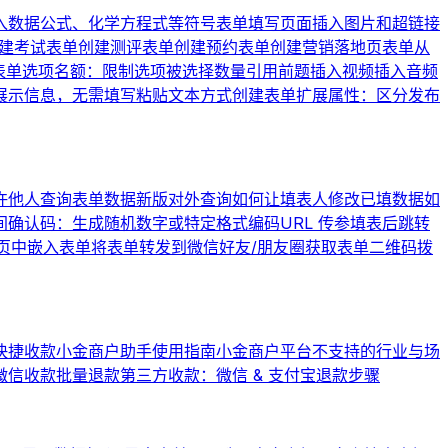
入数据公式、化学方程式等符号
表单填写页面插入图片和超链接
建考试表单
创建测评表单
创建预约表单
创建营销落地页表单
从
表单
选项名额：限制选项被选择数量
引用前题
插入视频
插入音频
展示信息，无需填写
粘贴文本方式创建表单
扩展属性：区分发布
许他人查询表单数据
新版对外查询
如何让填表人修改已填数据
如
间
确认码：生成随机数字或特定格式编码
URL 传参
填表后跳转
页中嵌入表单
将表单转发到微信好友/朋友圈
获取表单二维码
拨
快捷收款
小金商户助手使用指南
小金商户平台不支持的行业与场
微信收款批量退款
第三方收款：微信 & 支付宝退款步骤