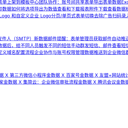
表单上架到模板中心
团队协作：账号间共享表单
导出表单数据
Ex
印数据
如何将选项导出为数值
查看和下载报表
附件下载
查看数据
ogo 和自定义企业 Logo
分页/单页式表单切换
去除广告
扫码录
件人（SMTP）
新数据邮件提醒：表单管理员获取邮件自动推
数据后，给不同人员触发不同的短信
手动群发短信、邮件
查看短
 自定义域名配置流程
企业协作与账号权限管理
数据推送到企业微信群机
据 X 第三方微信小程序
金数据 X 百家号
金数据 X 友盟+网站统计
家
金数据 X 集简云：企业微信审批流程
金数据 X 腾讯会议
金数据