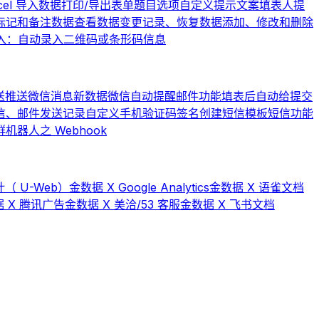
cel 导入数据
打印/导出表单题目选项
自定义提示文案
填表人提
标记和备注数据
查看数据变更记录、恢复数据
添加、修改和删除
入：自动录入二维码或条形码信息
送
推送微信消息
新数据微信自动提醒
邮件功能
填表后自动给提交
信、邮件发送记录
自定义手机验证码签名
创建短信模板
短信功能
器人之 Webhook
（ U-Web）
金数据 X Google Analytics
金数据 X 语雀文档
 X 腾讯广告
金数据 X 美洽/53 客服
金数据 X 飞书文档