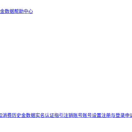
金数据帮助中心
和消费历史
金数据实名认证指引
注销账号
账号设置
注册与登录
申