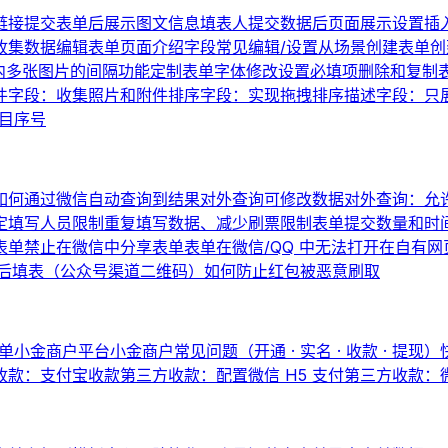
链接
提交表单后展示图文信息
填表人提交数据后页面展示设置
插
收集数据
编辑表单页面介绍
字段常见编辑/设置
从场景创建表单
创
内多张图片的间隔
功能定制
表单字体修改
设置必填项
删除和复制
件字段：收集照片和附件
排序字段：实现拖拽排序
描述字段：只
题目序号
如何通过微信自动查询到结果
对外查询可修改数据
对外查询：允
定填写人员
限制重复填写数据、减少刷票
限制表单提交数量和时
表单
禁止在微信中分享表单
表单在微信/QQ 中无法打开
在自有网
后填表（公众号渠道二维码）
如何防止红包被恶意刷取
单
小金商户平台
小金商户常见问题（开通 · 实名 · 收款 · 提现）
收款：支付宝收款
第三方收款：配置微信 H5 支付
第三方收款：