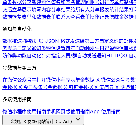
单条数据分享
新建短信签名和签名管理
跨账号进行表单复制
将
交后立马展示填写内容
分享结果给所有人
分享报表统计结果
打
数据
恢复表单和数据
表单联系人
查看表单操作记录
隐藏金数据 L
通知与自动化
数据推送-将数据以 JSON 格式发送给第三方
自定义你的邮件发
者发送自定义通知类短信
设置每年自动触发生日祝福短信
审核
防作弊功能
自动化：对指定人员/群自动发送通知
HTTP(S)
金数据与第三方
在微信公众号中打开微信小程序表单
金数据 X 微信公众号
金数
金数据 X 今日头条号
金数据 X 钉钉
金数据 X 集简云 X 快递管
多端使用指南
微信小程序使用指南
手机网页版使用指南
App 使用指南
金数据 X 友盟+网站统计（ U-Web）