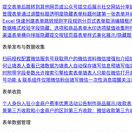
提交表单后跳转到其他网页或公众号
提交后展示社交网站分享
管理表单
通过调整标题透明度隐藏表单标题
创建第一张表单并
Excel 快速创建表单
跳转规则
字段规则
分页式表单
取消编辑框
数据格式校验
字段隐藏、选项和商品
表单水印
选项赋值
收集附
渠道
表单横向排版
隐藏提交按钮
页眉
表单样式美化
展示/隐藏
表单发布与数据收集
扫码授权配置微信服务号
获取用户的微信资料
微信增强包介绍
何让填表人查看已填数据
为填表人自动保存填写信息
预填写
指
时附带字段参数
允许搜索引擎检索表单
填表人只能在微信打开
号功能 & 联系组件
仅限微信粉丝填写
微信一次性消息提醒
关注
表单收款
个人身份入驻小金商户费率优惠活动公告
制作商品展示/收款表
景
第三方收款和小金商户的区别
第三方收款：微信收款
第三方
表单数据管理