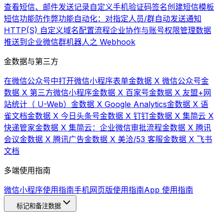
查看短信、邮件发送记录
自定义手机验证码签名
创建短信模板
短信功能
防作弊功能
自动化：对指定人员/群自动发送通知
HTTP(S) 自定义域名配置流程
企业协作与账号权限管理
数据
推送到企业微信群机器人之 Webhook
金数据与第三方
在微信公众号中打开微信小程序表单
金数据 X 微信公众号
金
数据 X 第三方微信小程序
金数据 X 百家号
金数据 X 友盟+网
站统计（ U-Web）
金数据 X Google Analytics
金数据 X 语
雀文档
金数据 X 今日头条号
金数据 X 钉钉
金数据 X 集简云 X
快递管家
金数据 X 集简云：企业微信审批流程
金数据 X 腾讯
会议
金数据 X 腾讯广告
金数据 X 美洽/53 客服
金数据 X 飞书
文档
多端使用指南
微信小程序使用指南
手机网页版使用指南
App 使用指南
标记和备注数据