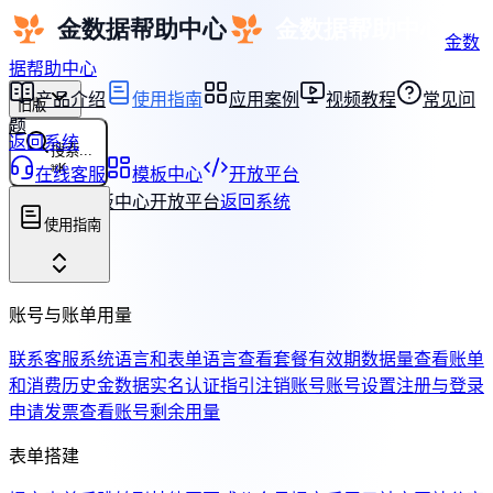
金数
据帮助中心
产品介绍
使用指南
应用案例
视频教程
常见问
旧版
题
返回系统
搜索...
⌘
K
在线客服
模板中心
开放平台
在线客服
模板中心
开放平台
返回系统
使用指南
账号与账单用量
联系客服
系统语言和表单语言
查看套餐有效期
数据量
查看账单
和消费历史
金数据实名认证指引
注销账号
账号设置
注册与登录
申请发票
查看账号剩余用量
表单搭建