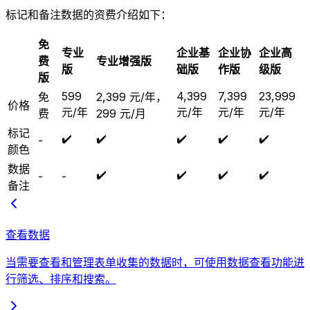
标记和备注数据的资费介绍如下：
免
专业
企业基
企业协
企业高
费
专业增强版
版
础版
作版
级版
版
599
4,399
7,399
23,999
免
2,399 元/年，
价格
元/年
元/年
元/年
元/年
费
299 元/月
标记
✔️
✔️
✔️
✔️
✔️
-
颜色
数据
✔️
✔️
✔️
✔️
-
-
备注
查看数据
当需要查看和管理表单收集的数据时，可使用数据查看功能进
行筛选、排序和搜索。