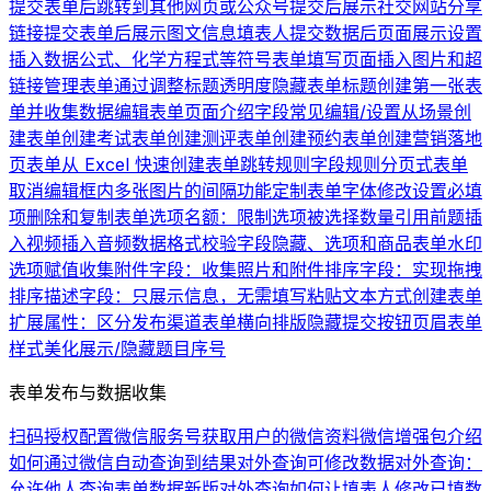
提交表单后跳转到其他网页或公众号
提交后展示社交网站分享
链接
提交表单后展示图文信息
填表人提交数据后页面展示设置
插入数据公式、化学方程式等符号
表单填写页面插入图片和超
链接
管理表单
通过调整标题透明度隐藏表单标题
创建第一张表
单并收集数据
编辑表单页面介绍
字段常见编辑/设置
从场景创
建表单
创建考试表单
创建测评表单
创建预约表单
创建营销落地
页表单
从 Excel 快速创建表单
跳转规则
字段规则
分页式表单
取消编辑框内多张图片的间隔
功能定制
表单字体修改
设置必填
项
删除和复制表单
选项名额：限制选项被选择数量
引用前题
插
入视频
插入音频
数据格式校验
字段隐藏、选项和商品
表单水印
选项赋值
收集附件字段：收集照片和附件
排序字段：实现拖拽
排序
描述字段：只展示信息，无需填写
粘贴文本方式创建表单
扩展属性：区分发布渠道
表单横向排版
隐藏提交按钮
页眉
表单
样式美化
展示/隐藏题目序号
表单发布与数据收集
扫码授权配置微信服务号
获取用户的微信资料
微信增强包介绍
如何通过微信自动查询到结果
对外查询可修改数据
对外查询：
允许他人查询表单数据
新版对外查询
如何让填表人修改已填数