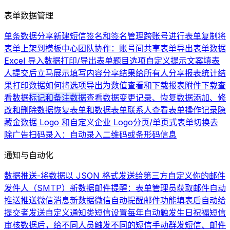
表单数据管理
单条数据分享
新建短信签名和签名管理
跨账号进行表单复制
将
表单上架到模板中心
团队协作：账号间共享表单
导出表单数据
Excel 导入数据
打印/导出表单题目选项
自定义提示文案
填表
人提交后立马展示填写内容
分享结果给所有人
分享报表统计结
果
打印数据
如何将选项导出为数值
查看和下载报表
附件下载
查
看数据
标记和备注数据
查看数据变更记录、恢复数据
添加、修
改和删除数据
恢复表单和数据
表单联系人
查看表单操作记录
隐
藏金数据 Logo 和自定义企业 Logo
分页/单页式表单切换
去
除广告
扫码录入：自动录入二维码或条形码信息
通知与自动化
数据推送-将数据以 JSON 格式发送给第三方
自定义你的邮件
发件人（SMTP）
新数据邮件提醒：表单管理员获取邮件自动
推送
推送微信消息
新数据微信自动提醒
邮件功能
填表后自动给
提交者发送自定义通知类短信
设置每年自动触发生日祝福短信
审核数据后，给不同人员触发不同的短信
手动群发短信、邮件