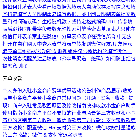
据
如何让填表人查看已填数据
为填表人自动保存填写信息
预填
写
指定填写人员
限制重复填写数据、减少刷票
限制表单提交数
量和时间
确认码：生成随机数字或特定格式编码
URL 传参
填
表后跳转时附带字段参数
允许搜索引擎检索表单
填表人只能在
微信打开表单
禁止在微信中分享表单
表单在微信/QQ 中无法
打开
在自有网页中嵌入表单
将表单转发到微信好友/朋友圈
获
取表单二维码
拨号功能 & 联系组件
仅限微信粉丝填写
微信一
次性消息提醒
关注后填表（公众号渠道二维码）
如何防止红包
被恶意刷取
表单收款
个人身份入驻小金商户费率优惠活动公告
制作商品展示/收款
表单
小金商户平台
小金商户常见问题（开通 · 实名 · 收款 · 提
现）
商户入驻常见驳回原因及修改指南
快捷收款
小金商户助手
使用指南
小金商户平台不支持的行业与场景
第三方收款和小金
商户的区别
第三方收款：微信收款
第三方收款：支付宝收款
第
三方收款：配置微信 H5 支付
第三方收款：微信收款批量退款
第三方收款：微信 & 支付宝退款步骤