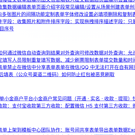
收集数据
编辑表单页面介绍
字段常见编辑/设置
从场景创建表单
创
内多张图片的间隔
功能定制
表单字体修改
设置必填项
删除和复制
件字段：收集照片和附件
排序字段：实现拖拽排序
描述字段：只
题目序号
如何通过微信自动查询到结果
对外查询可修改数据
对外查询：允
定填写人员
限制重复填写数据、减少刷票
限制表单提交数量和时
表单
禁止在微信中分享表单
表单在微信/QQ 中无法打开
在自有网
后填表（公众号渠道二维码）
如何防止红包被恶意刷取
单
小金商户平台
小金商户常见问题（开通 · 实名 · 收款 · 提现）
收款：支付宝收款
第三方收款：配置微信 H5 支付
第三方收款：
表单上架到模板中心
团队协作：账号间共享表单
导出表单数据
Ex