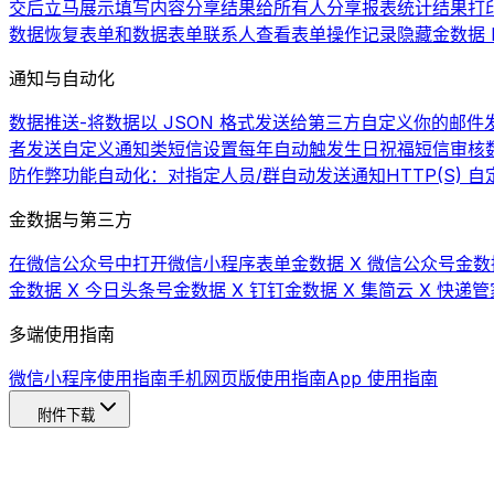
交后立马展示填写内容
分享结果给所有人
分享报表统计结果
打
数据
恢复表单和数据
表单联系人
查看表单操作记录
隐藏金数据 L
通知与自动化
数据推送-将数据以 JSON 格式发送给第三方
自定义你的邮件发
者发送自定义通知类短信
设置每年自动触发生日祝福短信
审核
防作弊功能
自动化：对指定人员/群自动发送通知
HTTP(S)
金数据与第三方
在微信公众号中打开微信小程序表单
金数据 X 微信公众号
金数
金数据 X 今日头条号
金数据 X 钉钉
金数据 X 集简云 X 快递管
多端使用指南
微信小程序使用指南
手机网页版使用指南
App 使用指南
附件下载