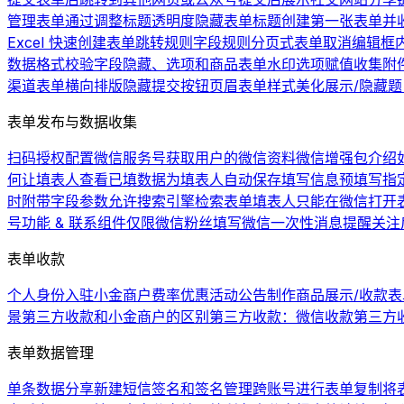
管理表单
通过调整标题透明度隐藏表单标题
创建第一张表单并
Excel 快速创建表单
跳转规则
字段规则
分页式表单
取消编辑框
数据格式校验
字段隐藏、选项和商品
表单水印
选项赋值
收集附
渠道
表单横向排版
隐藏提交按钮
页眉
表单样式美化
展示/隐藏
表单发布与数据收集
扫码授权配置微信服务号
获取用户的微信资料
微信增强包介绍
何让填表人查看已填数据
为填表人自动保存填写信息
预填写
指
时附带字段参数
允许搜索引擎检索表单
填表人只能在微信打开
号功能 & 联系组件
仅限微信粉丝填写
微信一次性消息提醒
关注
表单收款
个人身份入驻小金商户费率优惠活动公告
制作商品展示/收款表
景
第三方收款和小金商户的区别
第三方收款：微信收款
第三方
表单数据管理
单条数据分享
新建短信签名和签名管理
跨账号进行表单复制
将