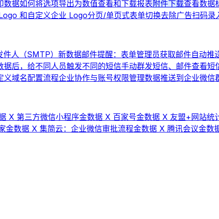
印数据
如何将选项导出为数值
查看和下载报表
附件下载
查看数据
ogo 和自定义企业 Logo
分页/单页式表单切换
去除广告
扫码录
件人（SMTP）
新数据邮件提醒：表单管理员获取邮件自动推
数据后，给不同人员触发不同的短信
手动群发短信、邮件
查看短
 自定义域名配置流程
企业协作与账号权限管理
数据推送到企业微信群机
据 X 第三方微信小程序
金数据 X 百家号
金数据 X 友盟+网站统计
家
金数据 X 集简云：企业微信审批流程
金数据 X 腾讯会议
金数据