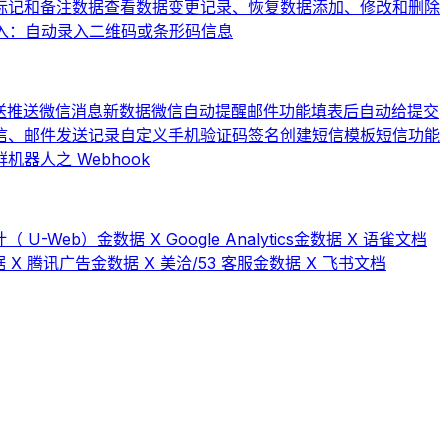
标记和备注数据
查看数据变更记录、恢复数据
添加、修改和删除
入：自动录入二维码或条形码信息
送
推送微信消息
新数据微信自动提醒
邮件功能
填表后自动给提交
信、邮件发送记录
自定义手机验证码签名
创建短信模板
短信功能
器人之 Webhook
（ U-Web）
金数据 X Google Analytics
金数据 X 语雀文档
 X 腾讯广告
金数据 X 美洽/53 客服
金数据 X 飞书文档