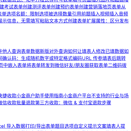
建考试表单
创建测评表单
创建预约表单
创建营销落地页表单
从
表单
选项名额：限制选项被选择数量
引用前题
插入视频
插入音频
展示信息，无需填写
粘贴文本方式创建表单
扩展属性：区分发布
许他人查询表单数据
新版对外查询
如何让填表人修改已填数据
如
间
确认码：生成随机数字或特定格式编码
URL 传参
填表后跳转
页中嵌入表单
将表单转发到微信好友/朋友圈
获取表单二维码
拨
快捷收款
小金商户助手使用指南
小金商户平台不支持的行业与场
微信收款批量退款
第三方收款：微信 & 支付宝退款步骤
cel 导入数据
打印/导出表单题目选项
自定义提示文案
填表人提