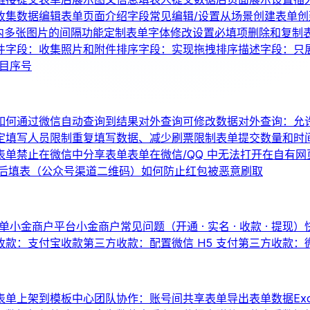
收集数据
编辑表单页面介绍
字段常见编辑/设置
从场景创建表单
创
内多张图片的间隔
功能定制
表单字体修改
设置必填项
删除和复制
件字段：收集照片和附件
排序字段：实现拖拽排序
描述字段：只
题目序号
如何通过微信自动查询到结果
对外查询可修改数据
对外查询：允
定填写人员
限制重复填写数据、减少刷票
限制表单提交数量和时
表单
禁止在微信中分享表单
表单在微信/QQ 中无法打开
在自有网
后填表（公众号渠道二维码）
如何防止红包被恶意刷取
单
小金商户平台
小金商户常见问题（开通 · 实名 · 收款 · 提现）
收款：支付宝收款
第三方收款：配置微信 H5 支付
第三方收款：
表单上架到模板中心
团队协作：账号间共享表单
导出表单数据
Ex