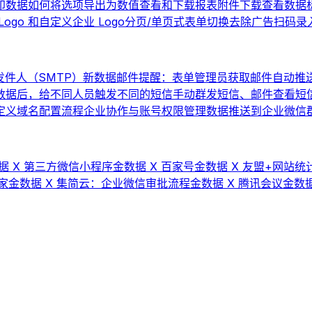
印数据
如何将选项导出为数值
查看和下载报表
附件下载
查看数据
ogo 和自定义企业 Logo
分页/单页式表单切换
去除广告
扫码录
件人（SMTP）
新数据邮件提醒：表单管理员获取邮件自动推
数据后，给不同人员触发不同的短信
手动群发短信、邮件
查看短
 自定义域名配置流程
企业协作与账号权限管理
数据推送到企业微信群机
据 X 第三方微信小程序
金数据 X 百家号
金数据 X 友盟+网站统计
家
金数据 X 集简云：企业微信审批流程
金数据 X 腾讯会议
金数据