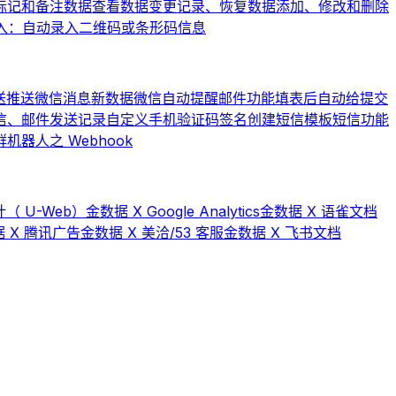
标记和备注数据
查看数据变更记录、恢复数据
添加、修改和删除
入：自动录入二维码或条形码信息
送
推送微信消息
新数据微信自动提醒
邮件功能
填表后自动给提交
信、邮件发送记录
自定义手机验证码签名
创建短信模板
短信功能
器人之 Webhook
（ U-Web）
金数据 X Google Analytics
金数据 X 语雀文档
 X 腾讯广告
金数据 X 美洽/53 客服
金数据 X 飞书文档