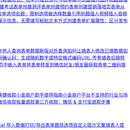
建考试表单
创建测评表单
创建预约表单
创建营销落地页表单
从
表单
选项名额：限制选项被选择数量
引用前题
插入视频
插入音频
展示信息，无需填写
粘贴文本方式创建表单
扩展属性：区分发布
许他人查询表单数据
新版对外查询
如何让填表人修改已填数据
如
间
确认码：生成随机数字或特定格式编码
URL 传参
填表后跳转
页中嵌入表单
将表单转发到微信好友/朋友圈
获取表单二维码
拨
快捷收款
小金商户助手使用指南
小金商户平台不支持的行业与场
微信收款批量退款
第三方收款：微信 & 支付宝退款步骤
cel 导入数据
打印/导出表单题目选项
自定义提示文案
填表人提