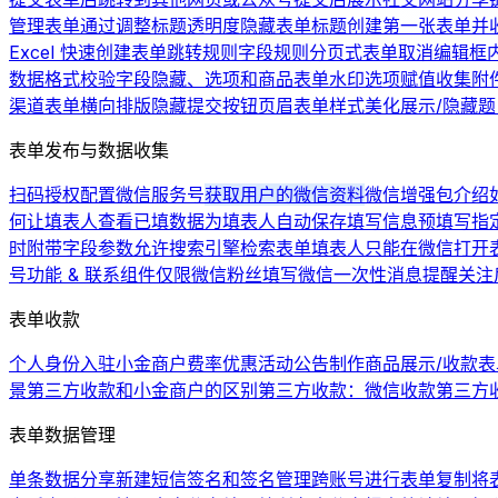
管理表单
通过调整标题透明度隐藏表单标题
创建第一张表单并
Excel 快速创建表单
跳转规则
字段规则
分页式表单
取消编辑框
数据格式校验
字段隐藏、选项和商品
表单水印
选项赋值
收集附
渠道
表单横向排版
隐藏提交按钮
页眉
表单样式美化
展示/隐藏
表单发布与数据收集
扫码授权配置微信服务号
获取用户的微信资料
微信增强包介绍
何让填表人查看已填数据
为填表人自动保存填写信息
预填写
指
时附带字段参数
允许搜索引擎检索表单
填表人只能在微信打开
号功能 & 联系组件
仅限微信粉丝填写
微信一次性消息提醒
关注
表单收款
个人身份入驻小金商户费率优惠活动公告
制作商品展示/收款表
景
第三方收款和小金商户的区别
第三方收款：微信收款
第三方
表单数据管理
单条数据分享
新建短信签名和签名管理
跨账号进行表单复制
将