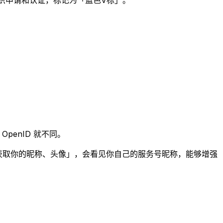
织申请和认证，标记为「蓝色V标」。
penID 就不同。
请获取你的昵称、头像」，会看见你自己的服务号昵称，能够增强