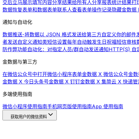
交后立马展示填写内容
分享结果给所有人
分享报表统计结果
打
数据
恢复表单和数据
表单联系人
查看表单操作记录
隐藏金数据 L
通知与自动化
数据推送-将数据以 JSON 格式发送给第三方
自定义你的邮件发
者发送自定义通知类短信
设置每年自动触发生日祝福短信
审核
防作弊功能
自动化：对指定人员/群自动发送通知
HTTP(S)
金数据与第三方
在微信公众号中打开微信小程序表单
金数据 X 微信公众号
金数
金数据 X 今日头条号
金数据 X 钉钉
金数据 X 集简云 X 快递管
多端使用指南
微信小程序使用指南
手机网页版使用指南
App 使用指南
获取用户的微信资料