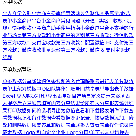
表单收款
个人身份入驻小金商户费率优惠活动公告
制作商品展示/收款
表单
小金商户平台
小金商户常见问题（开通 · 实名 · 收款 · 提
现）
快捷收款
小金商户助手使用指南
小金商户平台不支持的行
业与场景
第三方收款和小金商户的区别
第三方收款：微信收款
第三方收款：支付宝收款
第三方收款：配置微信 H5 支付
第三
方收款：微信收款批量退款
第三方收款：微信 & 支付宝退款
步骤
表单数据管理
单条数据分享
新建短信签名和签名管理
跨账号进行表单复制
将
表单上架到模板中心
团队协作：账号间共享表单
导出表单数据
Excel 导入数据
打印/导出表单题目选项
自定义提示文案
填表
人提交后立马展示填写内容
分享结果给所有人
分享报表统计结
果
打印数据
如何将选项导出为数值
查看和下载报表
附件下载
查
看数据
标记和备注数据
查看数据变更记录、恢复数据
添加、修
改和删除数据
恢复表单和数据
表单联系人
查看表单操作记录
隐
藏金数据 Logo 和自定义企业 Logo
分页/单页式表单切换
去