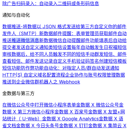
除广告
扫码录入：自动录入二维码或条形码信息
通知与自动化
数据推送-将数据以 JSON 格式发送给第三方
自定义你的邮件
发件人（SMTP）
新数据邮件提醒：表单管理员获取邮件自动
推送
推送微信消息
新数据微信自动提醒
邮件功能
填表后自动给
提交者发送自定义通知类短信
设置每年自动触发生日祝福短信
审核数据后，给不同人员触发不同的短信
手动群发短信、邮件
查看短信、邮件发送记录
自定义手机验证码签名
创建短信模板
短信功能
防作弊功能
自动化：对指定人员/群自动发送通知
HTTP(S) 自定义域名配置流程
企业协作与账号权限管理
数据
推送到企业微信群机器人之 Webhook
金数据与第三方
在微信公众号中打开微信小程序表单
金数据 X 微信公众号
金
数据 X 第三方微信小程序
金数据 X 百家号
金数据 X 友盟+网
站统计（ U-Web）
金数据 X Google Analytics
金数据 X 语
雀文档
金数据 X 今日头条号
金数据 X 钉钉
金数据 X 集简云 X