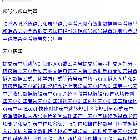
账号与账单用量
联系客服
系统语言和表单语言
查看套餐有效期
数据量
查看账单
和消费历史
金数据实名认证指引
注销账号
账号设置
注册与登录
申请发票
查看账号剩余用量
表单搭建
提交表单后跳转到其他网页或公众号
提交后展示社交网站分享
链接
提交表单后展示图文信息
填表人提交数据后页面展示设置
插入数据公式、化学方程式等符号
表单填写页面插入图片和超
链接
管理表单
通过调整标题透明度隐藏表单标题
创建第一张表
单并收集数据
编辑表单页面介绍
字段常见编辑/设置
从场景创
建表单
创建考试表单
创建测评表单
创建预约表单
创建营销落地
页表单
从 Excel 快速创建表单
跳转规则
字段规则
分页式表单
取消编辑框内多张图片的间隔
功能定制
表单字体修改
设置必填
项
删除和复制表单
选项名额：限制选项被选择数量
引用前题
插
入视频
插入音频
数据格式校验
字段隐藏、选项和商品
表单水印
选项赋值
收集附件字段：收集照片和附件
排序字段：实现拖拽