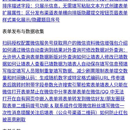
排序
描述字段：只展示信息，无需填写
粘贴文本方式创建表单
扩展属性：区分发布渠道
表单横向排版
隐藏提交按钮
页眉
表单
样式美化
展示/隐藏题目序号
表单发布与数据收集
扫码授权配置微信服务号
获取用户的微信资料
微信增强包介绍
如何通过微信自动查询到结果
对外查询可修改数据
对外查询：
允许他人查询表单数据
新版对外查询
如何让填表人修改已填数
据
如何让填表人查看已填数据
为填表人自动保存填写信息
预填
写
指定填写人员
限制重复填写数据、减少刷票
限制表单提交数
量和时间
确认码：生成随机数字或特定格式编码
URL 传参
填
表后跳转时附带字段参数
允许搜索引擎检索表单
填表人只能在
微信打开表单
禁止在微信中分享表单
表单在微信/QQ 中无法
打开
在自有网页中嵌入表单
将表单转发到微信好友/朋友圈
获
取表单二维码
拨号功能 & 联系组件
仅限微信粉丝填写
微信一
次性消息提醒
关注后填表（公众号渠道二维码）
如何防止红包
被恶意刷取