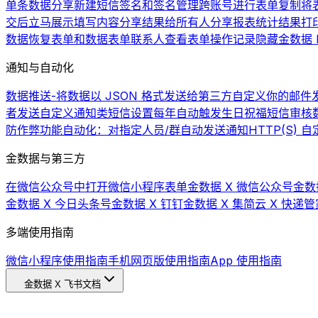
单条数据分享
新建短信签名和签名管理
跨账号进行表单复制
将
交后立马展示填写内容
分享结果给所有人
分享报表统计结果
打
数据
恢复表单和数据
表单联系人
查看表单操作记录
隐藏金数据 L
通知与自动化
数据推送-将数据以 JSON 格式发送给第三方
自定义你的邮件发
者发送自定义通知类短信
设置每年自动触发生日祝福短信
审核
防作弊功能
自动化：对指定人员/群自动发送通知
HTTP(S)
金数据与第三方
在微信公众号中打开微信小程序表单
金数据 X 微信公众号
金数
金数据 X 今日头条号
金数据 X 钉钉
金数据 X 集简云 X 快递管
多端使用指南
微信小程序使用指南
手机网页版使用指南
App 使用指南
金数据 X 飞书文档