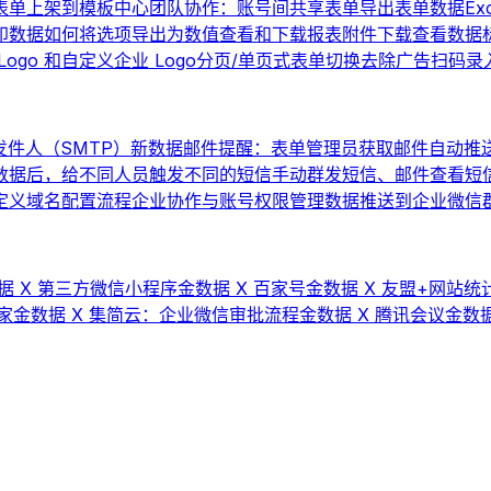
表单上架到模板中心
团队协作：账号间共享表单
导出表单数据
Ex
印数据
如何将选项导出为数值
查看和下载报表
附件下载
查看数据
ogo 和自定义企业 Logo
分页/单页式表单切换
去除广告
扫码录
件人（SMTP）
新数据邮件提醒：表单管理员获取邮件自动推
数据后，给不同人员触发不同的短信
手动群发短信、邮件
查看短
 自定义域名配置流程
企业协作与账号权限管理
数据推送到企业微信群机
据 X 第三方微信小程序
金数据 X 百家号
金数据 X 友盟+网站统计
家
金数据 X 集简云：企业微信审批流程
金数据 X 腾讯会议
金数据