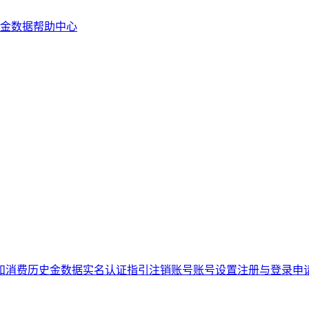
金数据帮助中心
和消费历史
金数据实名认证指引
注销账号
账号设置
注册与登录
申