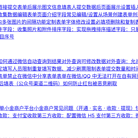
链接
提交表单后展示图文信息
填表人提交数据后页面展示设置
插
收集数据
编辑表单页面介绍
字段常见编辑/设置
从场景创建表单
创
内多张图片的间隔
功能定制
表单字体修改
设置必填项
删除和复制
件字段：收集照片和附件
排序字段：实现拖拽排序
描述字段：只
题目序号
如何通过微信自动查询到结果
对外查询可修改数据
对外查询：允
定填写人员
限制重复填写数据、减少刷票
限制表单提交数量和时
表单
禁止在微信中分享表单
表单在微信/QQ 中无法打开
在自有网
后填表（公众号渠道二维码）
如何防止红包被恶意刷取
单
小金商户平台
小金商户常见问题（开通 · 实名 · 收款 · 提现）
收款：支付宝收款
第三方收款：配置微信 H5 支付
第三方收款：