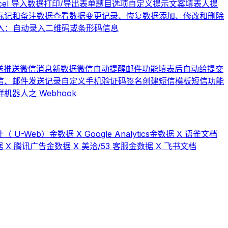
cel 导入数据
打印/导出表单题目选项
自定义提示文案
填表人提
标记和备注数据
查看数据变更记录、恢复数据
添加、修改和删除
入：自动录入二维码或条形码信息
送
推送微信消息
新数据微信自动提醒
邮件功能
填表后自动给提交
信、邮件发送记录
自定义手机验证码签名
创建短信模板
短信功能
器人之 Webhook
（ U-Web）
金数据 X Google Analytics
金数据 X 语雀文档
 X 腾讯广告
金数据 X 美洽/53 客服
金数据 X 飞书文档