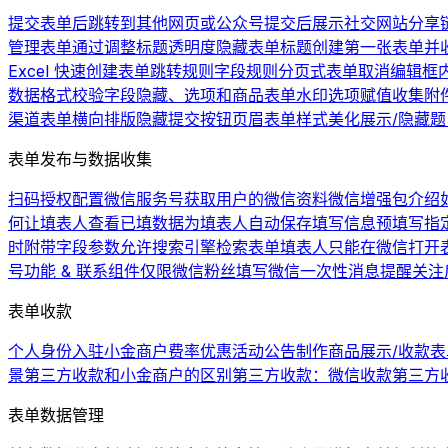
提交表单后跳转到其他网页或公众号
提交后展示社交网站分享
管理表单
通过调整标题透明度隐藏表单标题
创建第一张表单并
Excel 快速创建表单
跳转规则
字段规则
分页式表单
取消编辑框
数据格式校验
字段隐藏、选项和商品
表单水印
选项赋值
收集附
渠道
表单横向排版
隐藏提交按钮
页眉
表单样式美化
展示/隐藏
表单发布与数据收集
扫码授权配置微信服务号
获取用户的微信资料
微信增强包介绍
何让填表人查看已填数据
为填表人自动保存填写信息
预填写
指
时附带字段参数
允许搜索引擎检索表单
填表人只能在微信打开
号功能 & 联系组件
仅限微信粉丝填写
微信一次性消息提醒
关注
表单收款
个人身份入驻小金商户费率优惠活动公告
制作商品展示/收款表
景
第三方收款和小金商户的区别
第三方收款：微信收款
第三方
表单数据管理