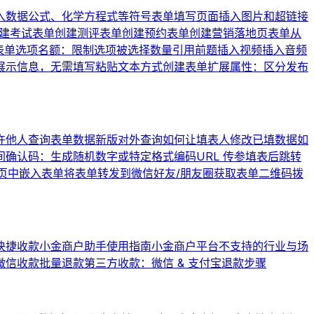
入数据公式、化学方程式等符号
表单填写页面插入图片和超链接
建考试表单
创建测评表单
创建预约表单
创建营销落地页表单
从
表单
选项名额：限制选项被选择数量
引用前题
插入视频
插入音频
展示信息，无需填写
粘贴文本方式创建表单
扩展属性：区分发布
许他人查询表单数据
新版对外查询
如何让填表人修改已填数据
如
间
确认码：生成随机数字或特定格式编码
URL 传参
填表后跳转
页中嵌入表单
将表单转发到微信好友/朋友圈
获取表单二维码
拨
快捷收款
小金商户助手使用指南
小金商户平台不支持的行业与场
微信收款批量退款
第三方收款：微信 & 支付宝退款步骤