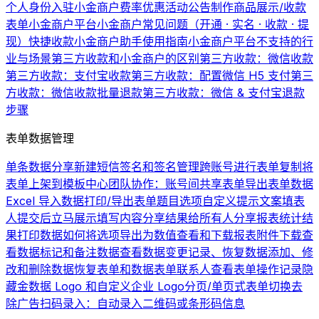
个人身份入驻小金商户费率优惠活动公告
制作商品展示/收款
表单
小金商户平台
小金商户常见问题（开通 · 实名 · 收款 · 提
现）
快捷收款
小金商户助手使用指南
小金商户平台不支持的行
业与场景
第三方收款和小金商户的区别
第三方收款：微信收款
第三方收款：支付宝收款
第三方收款：配置微信 H5 支付
第三
方收款：微信收款批量退款
第三方收款：微信 & 支付宝退款
步骤
表单数据管理
单条数据分享
新建短信签名和签名管理
跨账号进行表单复制
将
表单上架到模板中心
团队协作：账号间共享表单
导出表单数据
Excel 导入数据
打印/导出表单题目选项
自定义提示文案
填表
人提交后立马展示填写内容
分享结果给所有人
分享报表统计结
果
打印数据
如何将选项导出为数值
查看和下载报表
附件下载
查
看数据
标记和备注数据
查看数据变更记录、恢复数据
添加、修
改和删除数据
恢复表单和数据
表单联系人
查看表单操作记录
隐
藏金数据 Logo 和自定义企业 Logo
分页/单页式表单切换
去
除广告
扫码录入：自动录入二维码或条形码信息