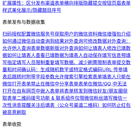
扩展属性：区分发布渠道
表单横向排版
隐藏提交按钮
页眉
表单
样式美化
展示/隐藏题目序号
表单发布与数据收集
扫码授权配置微信服务号
获取用户的微信资料
微信增强包介绍
如何通过微信自动查询到结果
对外查询可修改数据
对外查询：
允许他人查询表单数据
新版对外查询
如何让填表人修改已填数
据
如何让填表人查看已填数据
为填表人自动保存填写信息
预填
写
指定填写人员
限制重复填写数据、减少刷票
限制表单提交数
量和时间
确认码：生成随机数字或特定格式编码
URL 传参
填
表后跳转时附带字段参数
允许搜索引擎检索表单
填表人只能在
微信打开表单
禁止在微信中分享表单
表单在微信/QQ 中无法
打开
在自有网页中嵌入表单
将表单转发到微信好友/朋友圈
获
取表单二维码
拨号功能 & 联系组件
仅限微信粉丝填写
微信一
次性消息提醒
关注后填表（公众号渠道二维码）
如何防止红包
被恶意刷取
表单收款