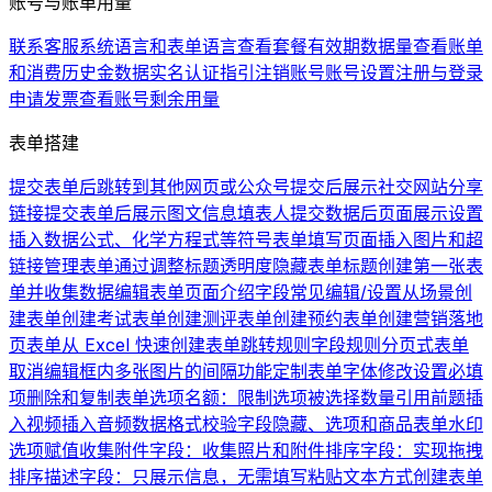
账号与账单用量
联系客服
系统语言和表单语言
查看套餐有效期
数据量
查看账单
和消费历史
金数据实名认证指引
注销账号
账号设置
注册与登录
申请发票
查看账号剩余用量
表单搭建
提交表单后跳转到其他网页或公众号
提交后展示社交网站分享
链接
提交表单后展示图文信息
填表人提交数据后页面展示设置
插入数据公式、化学方程式等符号
表单填写页面插入图片和超
链接
管理表单
通过调整标题透明度隐藏表单标题
创建第一张表
单并收集数据
编辑表单页面介绍
字段常见编辑/设置
从场景创
建表单
创建考试表单
创建测评表单
创建预约表单
创建营销落地
页表单
从 Excel 快速创建表单
跳转规则
字段规则
分页式表单
取消编辑框内多张图片的间隔
功能定制
表单字体修改
设置必填
项
删除和复制表单
选项名额：限制选项被选择数量
引用前题
插
入视频
插入音频
数据格式校验
字段隐藏、选项和商品
表单水印
选项赋值
收集附件字段：收集照片和附件
排序字段：实现拖拽
排序
描述字段：只展示信息，无需填写
粘贴文本方式创建表单