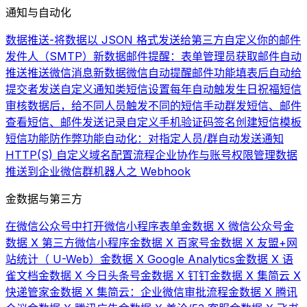
通知与自动化
数据推送-将数据以 JSON 格式发送给第三方
自定义你的邮件
发件人（SMTP）
新数据邮件提醒：表单管理员获取邮件自动
推送
推送微信消息
新数据微信自动提醒
邮件功能
填表后自动给
提交者发送自定义通知类短信
设置每年自动触发生日祝福短信
审核数据后，给不同人员触发不同的短信
手动群发短信、邮件
查看短信、邮件发送记录
自定义手机验证码签名
创建短信模板
短信功能
防作弊功能
自动化：对指定人员/群自动发送通知
HTTP(S) 自定义域名配置流程
企业协作与账号权限管理
数据
推送到企业微信群机器人之 Webhook
金数据与第三方
在微信公众号中打开微信小程序表单
金数据 X 微信公众号
金
数据 X 第三方微信小程序
金数据 X 百家号
金数据 X 友盟+网
站统计（ U-Web）
金数据 X Google Analytics
金数据 X 语
雀文档
金数据 X 今日头条号
金数据 X 钉钉
金数据 X 集简云 X
快递管家
金数据 X 集简云：企业微信审批流程
金数据 X 腾讯