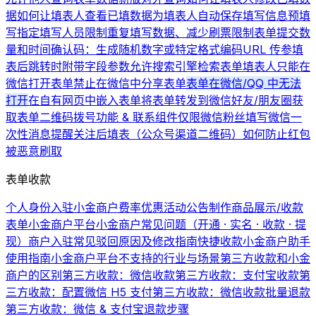
据
如何让填表人查看已填数据
为填表人自动保存填写信息
预填
写
指定填写人员
限制重复填写数据、减少刷票
限制表单提交数
量和时间
确认码：生成随机数字或特定格式编码
URL 传参
填
表后跳转时附带字段参数
允许搜索引擎检索表单
填表人只能在
微信打开表单
禁止在微信中分享表单
表单在微信/QQ 中无法
打开
在自有网页中嵌入表单
将表单转发到微信好友/朋友圈
获
取表单二维码
拨号功能 & 联系组件
仅限微信粉丝填写
微信一
次性消息提醒
关注后填表（公众号渠道二维码）
如何防止红包
被恶意刷取
表单收款
个人身份入驻小金商户费率优惠活动公告
制作商品展示/收款
表单
小金商户平台
小金商户常见问题（开通 · 实名 · 收款 · 提
现）
商户入驻常见驳回原因及修改指南
快捷收款
小金商户助手
使用指南
小金商户平台不支持的行业与场景
第三方收款和小金
商户的区别
第三方收款：微信收款
第三方收款：支付宝收款
第
三方收款：配置微信 H5 支付
第三方收款：微信收款批量退款
第三方收款：微信 & 支付宝退款步骤