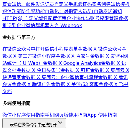
查看短信、邮件发送记录
自定义手机验证码签名
创建短信模板
短信功能
防作弊功能
自动化：对指定人员/群自动发送通知
HTTP(S) 自定义域名配置流程
企业协作与账号权限管理
数据
推送到企业微信群机器人之 Webhook
金数据与第三方
在微信公众号中打开微信小程序表单
金数据 X 微信公众号
金
数据 X 第三方微信小程序
金数据 X 百家号
金数据 X 友盟+网
站统计（ U-Web）
金数据 X Google Analytics
金数据 X 语
雀文档
金数据 X 今日头条号
金数据 X 钉钉
金数据 X 集简云 X
快递管家
金数据 X 集简云：企业微信审批流程
金数据 X 腾讯
会议
金数据 X 腾讯广告
金数据 X 美洽/53 客服
金数据 X 飞书
文档
多端使用指南
微信小程序使用指南
手机网页版使用指南
App 使用指南
表单在微信/QQ 中无法打开