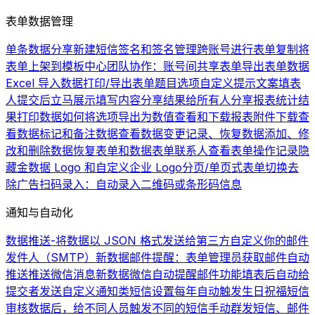
表单数据管理
单条数据分享
新建短信签名和签名管理
跨账号进行表单复制
将
表单上架到模板中心
团队协作：账号间共享表单
导出表单数据
Excel 导入数据
打印/导出表单题目选项
自定义提示文案
填表
人提交后立马展示填写内容
分享结果给所有人
分享报表统计结
果
打印数据
如何将选项导出为数值
查看和下载报表
附件下载
查
看数据
标记和备注数据
查看数据变更记录、恢复数据
添加、修
改和删除数据
恢复表单和数据
表单联系人
查看表单操作记录
隐
藏金数据 Logo 和自定义企业 Logo
分页/单页式表单切换
去
除广告
扫码录入：自动录入二维码或条形码信息
通知与自动化
数据推送-将数据以 JSON 格式发送给第三方
自定义你的邮件
发件人（SMTP）
新数据邮件提醒：表单管理员获取邮件自动
推送
推送微信消息
新数据微信自动提醒
邮件功能
填表后自动给
提交者发送自定义通知类短信
设置每年自动触发生日祝福短信
审核数据后，给不同人员触发不同的短信
手动群发短信、邮件