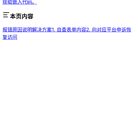
获取嵌入代码。
本页内容
报错
原因说明
解决方案
1. 自查表单内容
2. 向对应平台申诉恢
复访问