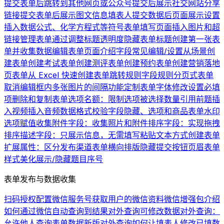
提交表单后跳转到其他网页或公众号
提交后展示社交网站分享
链接
提交表单后展示图文信息
填表人提交数据后页面展示设置
插入数据公式、化学方程式等符号
表单填写页面插入图片和超
链接
管理表单
通过调整标题透明度隐藏表单标题
创建第一张表
单并收集数据
编辑表单页面介绍
字段常见编辑/设置
从场景创
建表单
创建考试表单
创建测评表单
创建预约表单
创建营销落地
页表单
从 Excel 快速创建表单
跳转规则
字段规则
分页式表单
取消编辑框内多张图片的间隔
功能定制
表单字体修改
设置必填
项
删除和复制表单
选项名额：限制选项被选择数量
引用前题
插
入视频
插入音频
数据格式校验
字段隐藏、选项和商品
表单水印
选项赋值
收集附件字段：收集照片和附件
排序字段：实现拖拽
排序
描述字段：只展示信息，无需填写
粘贴文本方式创建表单
扩展属性：区分发布渠道
表单横向排版
隐藏提交按钮
页眉
表单
样式美化
展示/隐藏题目序号
表单发布与数据收集
扫码授权配置微信服务号
获取用户的微信资料
微信增强包介绍
如何通过微信自动查询到结果
对外查询可修改数据
对外查询：
允许他人查询表单数据
新版对外查询
如何让填表人修改已填数