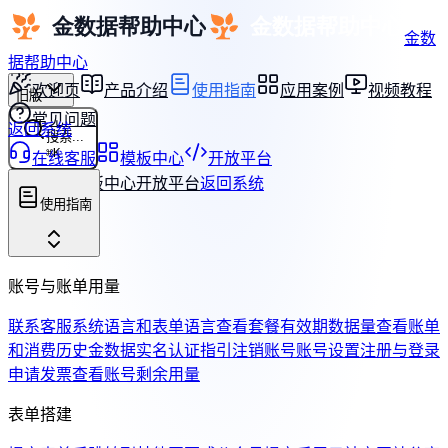
金数
据帮助中心
欢迎页
产品介绍
使用指南
应用案例
视频教程
旧版
常见问题
返回系统
搜索...
⌘
K
在线客服
模板中心
开放平台
在线客服
模板中心
开放平台
返回系统
使用指南
账号与账单用量
联系客服
系统语言和表单语言
查看套餐有效期
数据量
查看账单
和消费历史
金数据实名认证指引
注销账号
账号设置
注册与登录
申请发票
查看账号剩余用量
表单搭建