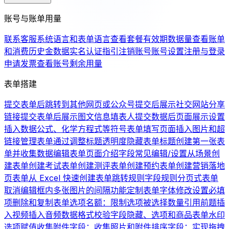
账号与账单用量
联系客服
系统语言和表单语言
查看套餐有效期
数据量
查看账单
和消费历史
金数据实名认证指引
注销账号
账号设置
注册与登录
申请发票
查看账号剩余用量
表单搭建
提交表单后跳转到其他网页或公众号
提交后展示社交网站分享
链接
提交表单后展示图文信息
填表人提交数据后页面展示设置
插入数据公式、化学方程式等符号
表单填写页面插入图片和超
链接
管理表单
通过调整标题透明度隐藏表单标题
创建第一张表
单并收集数据
编辑表单页面介绍
字段常见编辑/设置
从场景创
建表单
创建考试表单
创建测评表单
创建预约表单
创建营销落地
页表单
从 Excel 快速创建表单
跳转规则
字段规则
分页式表单
取消编辑框内多张图片的间隔
功能定制
表单字体修改
设置必填
项
删除和复制表单
选项名额：限制选项被选择数量
引用前题
插
入视频
插入音频
数据格式校验
字段隐藏、选项和商品
表单水印
选项赋值
收集附件字段：收集照片和附件
排序字段：实现拖拽