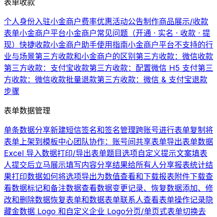
表单收款
个人身份入驻小金商户费率优惠活动公告
制作商品展示/收款
表单
小金商户平台
小金商户常见问题（开通 · 实名 · 收款 · 提
现）
快捷收款
小金商户助手使用指南
小金商户平台不支持的行
业与场景
第三方收款和小金商户的区别
第三方收款：微信收款
第三方收款：支付宝收款
第三方收款：配置微信 H5 支付
第三
方收款：微信收款批量退款
第三方收款：微信 & 支付宝退款
步骤
表单数据管理
单条数据分享
新建短信签名和签名管理
跨账号进行表单复制
将
表单上架到模板中心
团队协作：账号间共享表单
导出表单数据
Excel 导入数据
打印/导出表单题目选项
自定义提示文案
填表
人提交后立马展示填写内容
分享结果给所有人
分享报表统计结
果
打印数据
如何将选项导出为数值
查看和下载报表
附件下载
查
看数据
标记和备注数据
查看数据变更记录、恢复数据
添加、修
改和删除数据
恢复表单和数据
表单联系人
查看表单操作记录
隐
藏金数据 Logo 和自定义企业 Logo
分页/单页式表单切换
去