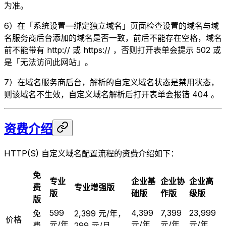
为准。
6）在「系统设置—绑定独立域名」页面检查设置的域名与域
名服务商后台添加的域名是否一致，前后不能存在空格，域名
前不能带有 http:// 或 https:// ，否则打开表单会提示 502 或
是「无法访问此网站」。
7）在域名服务商后台，解析的自定义域名状态是禁用状态，
则该域名不生效，自定义域名解析后打开表单会报错 404 。
资费介绍
HTTP(S) 自定义域名配置流程的资费介绍如下：
免
专业
企业基
企业协
企业高
费
专业增强版
版
础版
作版
级版
版
599
4,399
7,399
23,999
免
2,399 元/年，
价格
元/年
元/年
元/年
元/年
费
299 元/月