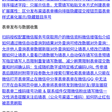
排序
描述字段：只展示信息，无需填写
粘贴文本方式创建表单
扩展属性：区分发布渠道
表单横向排版
隐藏提交按钮
页眉
表单
样式美化
展示/隐藏题目序号
表单发布与数据收集
扫码授权配置微信服务号
获取用户的微信资料
微信增强包介绍
如何通过微信自动查询到结果
对外查询可修改数据
对外查询：
允许他人查询表单数据
新版对外查询
如何让填表人修改已填数
据
如何让填表人查看已填数据
为填表人自动保存填写信息
预填
写
指定填写人员
限制重复填写数据、减少刷票
限制表单提交数
量和时间
确认码：生成随机数字或特定格式编码
URL 传参
填
表后跳转时附带字段参数
允许搜索引擎检索表单
填表人只能在
微信打开表单
禁止在微信中分享表单
表单在微信/QQ 中无法
打开
在自有网页中嵌入表单
将表单转发到微信好友/朋友圈
获
取表单二维码
拨号功能 & 联系组件
仅限微信粉丝填写
微信一
次性消息提醒
关注后填表（公众号渠道二维码）
如何防止红包
被恶意刷取