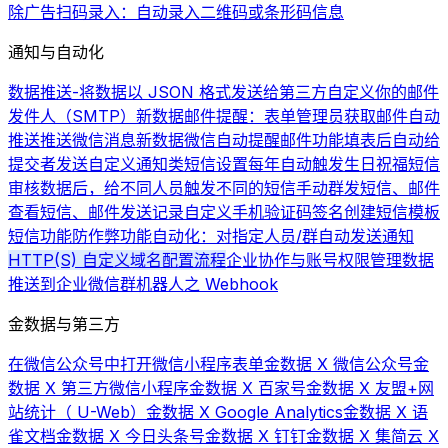
除广告
扫码录入：自动录入二维码或条形码信息
通知与自动化
数据推送-将数据以 JSON 格式发送给第三方
自定义你的邮件
发件人（SMTP）
新数据邮件提醒：表单管理员获取邮件自动
推送
推送微信消息
新数据微信自动提醒
邮件功能
填表后自动给
提交者发送自定义通知类短信
设置每年自动触发生日祝福短信
审核数据后，给不同人员触发不同的短信
手动群发短信、邮件
查看短信、邮件发送记录
自定义手机验证码签名
创建短信模板
短信功能
防作弊功能
自动化：对指定人员/群自动发送通知
HTTP(S) 自定义域名配置流程
企业协作与账号权限管理
数据
推送到企业微信群机器人之 Webhook
金数据与第三方
在微信公众号中打开微信小程序表单
金数据 X 微信公众号
金
数据 X 第三方微信小程序
金数据 X 百家号
金数据 X 友盟+网
站统计（ U-Web）
金数据 X Google Analytics
金数据 X 语
雀文档
金数据 X 今日头条号
金数据 X 钉钉
金数据 X 集简云 X