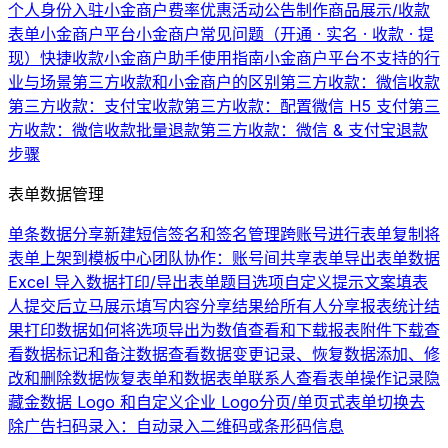
个人身份入驻小金商户费率优惠活动公告
制作商品展示/收款
表单
小金商户平台
小金商户常见问题（开通 · 实名 · 收款 · 提
现）
快捷收款
小金商户助手使用指南
小金商户平台不支持的行
业与场景
第三方收款和小金商户的区别
第三方收款：微信收款
第三方收款：支付宝收款
第三方收款：配置微信 H5 支付
第三
方收款：微信收款批量退款
第三方收款：微信 & 支付宝退款
步骤
表单数据管理
单条数据分享
新建短信签名和签名管理
跨账号进行表单复制
将
表单上架到模板中心
团队协作：账号间共享表单
导出表单数据
Excel 导入数据
打印/导出表单题目选项
自定义提示文案
填表
人提交后立马展示填写内容
分享结果给所有人
分享报表统计结
果
打印数据
如何将选项导出为数值
查看和下载报表
附件下载
查
看数据
标记和备注数据
查看数据变更记录、恢复数据
添加、修
改和删除数据
恢复表单和数据
表单联系人
查看表单操作记录
隐
藏金数据 Logo 和自定义企业 Logo
分页/单页式表单切换
去
除广告
扫码录入：自动录入二维码或条形码信息