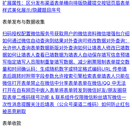
扩展属性：区分发布渠道
表单横向排版
隐藏提交按钮
页眉
表单
样式美化
展示/隐藏题目序号
表单发布与数据收集
扫码授权配置微信服务号
获取用户的微信资料
微信增强包介绍
如何通过微信自动查询到结果
对外查询可修改数据
对外查询：
允许他人查询表单数据
新版对外查询
如何让填表人修改已填数
据
如何让填表人查看已填数据
为填表人自动保存填写信息
预填
写
指定填写人员
限制重复填写数据、减少刷票
限制表单提交数
量和时间
确认码：生成随机数字或特定格式编码
URL 传参
填
表后跳转时附带字段参数
允许搜索引擎检索表单
填表人只能在
微信打开表单
禁止在微信中分享表单
表单在微信/QQ 中无法
打开
在自有网页中嵌入表单
将表单转发到微信好友/朋友圈
获
取表单二维码
拨号功能 & 联系组件
仅限微信粉丝填写
微信一
次性消息提醒
关注后填表（公众号渠道二维码）
如何防止红包
被恶意刷取
表单收款