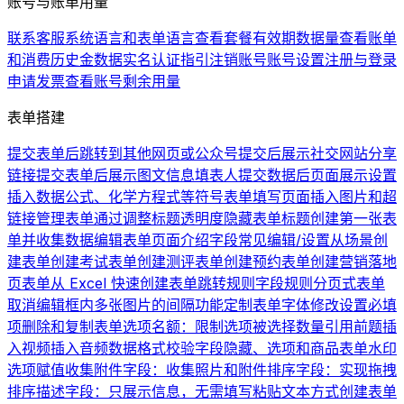
账号与账单用量
联系客服
系统语言和表单语言
查看套餐有效期
数据量
查看账单
和消费历史
金数据实名认证指引
注销账号
账号设置
注册与登录
申请发票
查看账号剩余用量
表单搭建
提交表单后跳转到其他网页或公众号
提交后展示社交网站分享
链接
提交表单后展示图文信息
填表人提交数据后页面展示设置
插入数据公式、化学方程式等符号
表单填写页面插入图片和超
链接
管理表单
通过调整标题透明度隐藏表单标题
创建第一张表
单并收集数据
编辑表单页面介绍
字段常见编辑/设置
从场景创
建表单
创建考试表单
创建测评表单
创建预约表单
创建营销落地
页表单
从 Excel 快速创建表单
跳转规则
字段规则
分页式表单
取消编辑框内多张图片的间隔
功能定制
表单字体修改
设置必填
项
删除和复制表单
选项名额：限制选项被选择数量
引用前题
插
入视频
插入音频
数据格式校验
字段隐藏、选项和商品
表单水印
选项赋值
收集附件字段：收集照片和附件
排序字段：实现拖拽
排序
描述字段：只展示信息，无需填写
粘贴文本方式创建表单