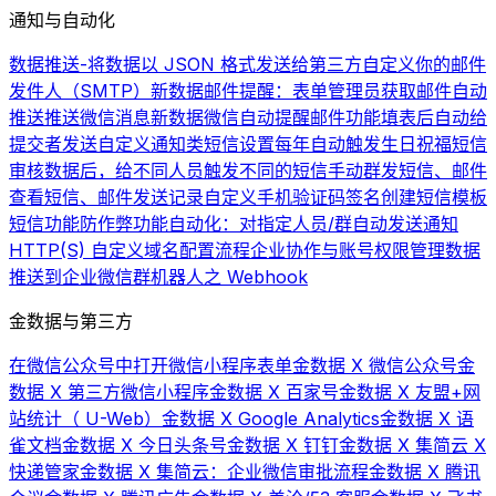
通知与自动化
数据推送-将数据以 JSON 格式发送给第三方
自定义你的邮件
发件人（SMTP）
新数据邮件提醒：表单管理员获取邮件自动
推送
推送微信消息
新数据微信自动提醒
邮件功能
填表后自动给
提交者发送自定义通知类短信
设置每年自动触发生日祝福短信
审核数据后，给不同人员触发不同的短信
手动群发短信、邮件
查看短信、邮件发送记录
自定义手机验证码签名
创建短信模板
短信功能
防作弊功能
自动化：对指定人员/群自动发送通知
HTTP(S) 自定义域名配置流程
企业协作与账号权限管理
数据
推送到企业微信群机器人之 Webhook
金数据与第三方
在微信公众号中打开微信小程序表单
金数据 X 微信公众号
金
数据 X 第三方微信小程序
金数据 X 百家号
金数据 X 友盟+网
站统计（ U-Web）
金数据 X Google Analytics
金数据 X 语
雀文档
金数据 X 今日头条号
金数据 X 钉钉
金数据 X 集简云 X
快递管家
金数据 X 集简云：企业微信审批流程
金数据 X 腾讯