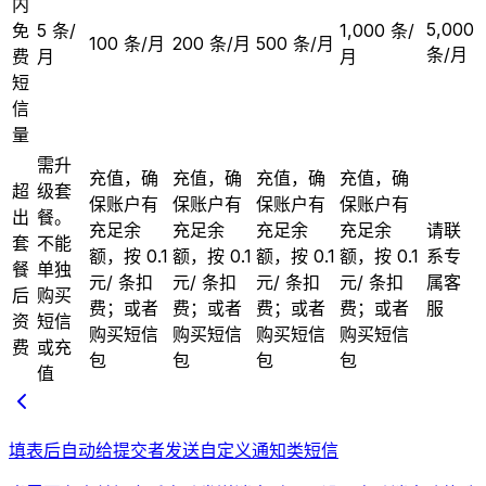
内
5,000
免
5 条/
1,000 条/
100 条/月
200 条/月
500 条/月
条/月
费
月
月
短
信
量
需升
充值，确
充值，确
充值，确
充值，确
超
级套
保账户有
保账户有
保账户有
保账户有
出
餐。
充足余
充足余
充足余
充足余
请联
套
不能
额，按 0.1
额，按 0.1
额，按 0.1
额，按 0.1
系专
餐
单独
元/ 条扣
元/ 条扣
元/ 条扣
元/ 条扣
属客
后
购买
费；或者
费；或者
费；或者
费；或者
服
资
短信
购买短信
购买短信
购买短信
购买短信
费
或充
包
包
包
包
值
填表后自动给提交者发送自定义通知类短信