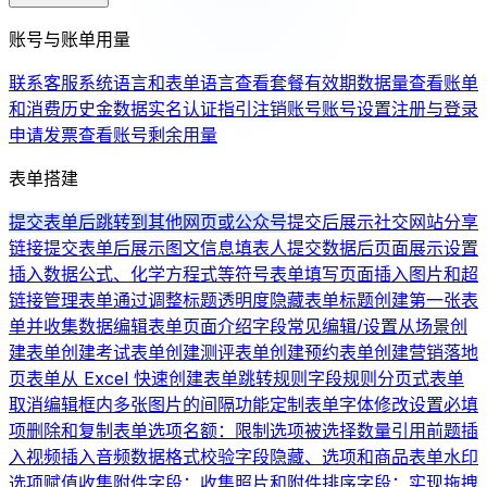
账号与账单用量
联系客服
系统语言和表单语言
查看套餐有效期
数据量
查看账单
和消费历史
金数据实名认证指引
注销账号
账号设置
注册与登录
申请发票
查看账号剩余用量
表单搭建
提交表单后跳转到其他网页或公众号
提交后展示社交网站分享
链接
提交表单后展示图文信息
填表人提交数据后页面展示设置
插入数据公式、化学方程式等符号
表单填写页面插入图片和超
链接
管理表单
通过调整标题透明度隐藏表单标题
创建第一张表
单并收集数据
编辑表单页面介绍
字段常见编辑/设置
从场景创
建表单
创建考试表单
创建测评表单
创建预约表单
创建营销落地
页表单
从 Excel 快速创建表单
跳转规则
字段规则
分页式表单
取消编辑框内多张图片的间隔
功能定制
表单字体修改
设置必填
项
删除和复制表单
选项名额：限制选项被选择数量
引用前题
插
入视频
插入音频
数据格式校验
字段隐藏、选项和商品
表单水印
选项赋值
收集附件字段：收集照片和附件
排序字段：实现拖拽