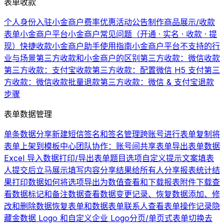
表单收款
个人身份入驻小金商户费率优惠活动公告
制作商品展示/收款
表单
小金商户平台
小金商户常见问题（开通 · 实名 · 收款 · 提
现）
快捷收款
小金商户助手使用指南
小金商户平台不支持的行
业与场景
第三方收款和小金商户的区别
第三方收款：微信收款
第三方收款：支付宝收款
第三方收款：配置微信 H5 支付
第三
方收款：微信收款批量退款
第三方收款：微信 & 支付宝退款
步骤
表单数据管理
单条数据分享
新建短信签名和签名管理
跨账号进行表单复制
将
表单上架到模板中心
团队协作：账号间共享表单
导出表单数据
Excel 导入数据
打印/导出表单题目选项
自定义提示文案
填表
人提交后立马展示填写内容
分享结果给所有人
分享报表统计结
果
打印数据
如何将选项导出为数值
查看和下载报表
附件下载
查
看数据
标记和备注数据
查看数据变更记录、恢复数据
添加、修
改和删除数据
恢复表单和数据
表单联系人
查看表单操作记录
隐
藏金数据 Logo 和自定义企业 Logo
分页/单页式表单切换
去