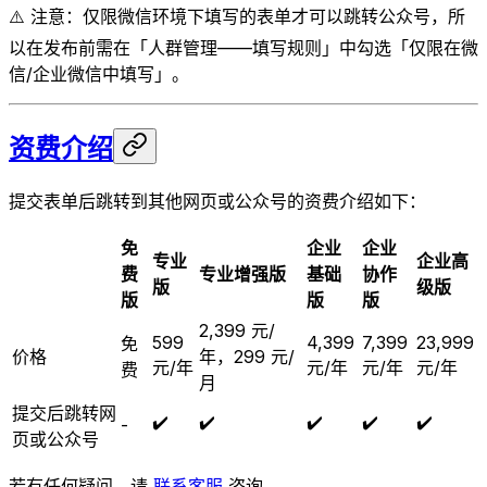
⚠️ 注意：仅限微信环境下填写的表单才可以跳转公众号，所
以在发布前需在「人群管理——填写规则」中勾选「仅限在微
信/企业微信中填写」。
资费介绍
提交表单后跳转到其他网页或公众号的资费介绍如下：
免
企业
企业
专业
企业高
费
专业增强版
基础
协作
版
级版
版
版
版
2,399 元/
599
4,399
7,399
23,999
免
价格
年，299 元/
元/年
元/年
元/年
元/年
费
月
提交后跳转网
✔️
✔️
✔️
✔️
✔️
-
页或公众号
若有任何疑问，请
联系客服
咨询。