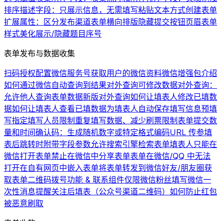
排序
描述字段：只展示信息，无需填写
粘贴文本方式创建表单
扩展属性：区分发布渠道
表单横向排版
隐藏提交按钮
页眉
表单
样式美化
展示/隐藏题目序号
表单发布与数据收集
扫码授权配置微信服务号
获取用户的微信资料
微信增强包介绍
如何通过微信自动查询到结果
对外查询可修改数据
对外查询：
允许他人查询表单数据
新版对外查询
如何让填表人修改已填数
据
如何让填表人查看已填数据
为填表人自动保存填写信息
预填
写
指定填写人员
限制重复填写数据、减少刷票
限制表单提交数
量和时间
确认码：生成随机数字或特定格式编码
URL 传参
填
表后跳转时附带字段参数
允许搜索引擎检索表单
填表人只能在
微信打开表单
禁止在微信中分享表单
表单在微信/QQ 中无法
打开
在自有网页中嵌入表单
将表单转发到微信好友/朋友圈
获
取表单二维码
拨号功能 & 联系组件
仅限微信粉丝填写
微信一
次性消息提醒
关注后填表（公众号渠道二维码）
如何防止红包
被恶意刷取