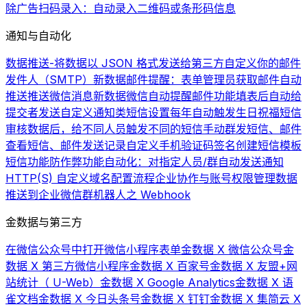
除广告
扫码录入：自动录入二维码或条形码信息
通知与自动化
数据推送-将数据以 JSON 格式发送给第三方
自定义你的邮件
发件人（SMTP）
新数据邮件提醒：表单管理员获取邮件自动
推送
推送微信消息
新数据微信自动提醒
邮件功能
填表后自动给
提交者发送自定义通知类短信
设置每年自动触发生日祝福短信
审核数据后，给不同人员触发不同的短信
手动群发短信、邮件
查看短信、邮件发送记录
自定义手机验证码签名
创建短信模板
短信功能
防作弊功能
自动化：对指定人员/群自动发送通知
HTTP(S) 自定义域名配置流程
企业协作与账号权限管理
数据
推送到企业微信群机器人之 Webhook
金数据与第三方
在微信公众号中打开微信小程序表单
金数据 X 微信公众号
金
数据 X 第三方微信小程序
金数据 X 百家号
金数据 X 友盟+网
站统计（ U-Web）
金数据 X Google Analytics
金数据 X 语
雀文档
金数据 X 今日头条号
金数据 X 钉钉
金数据 X 集简云 X