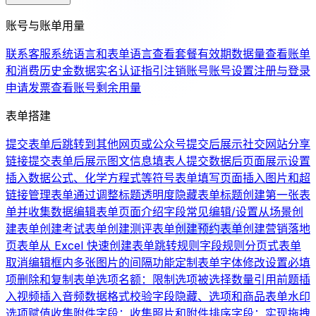
账号与账单用量
联系客服
系统语言和表单语言
查看套餐有效期
数据量
查看账单
和消费历史
金数据实名认证指引
注销账号
账号设置
注册与登录
申请发票
查看账号剩余用量
表单搭建
提交表单后跳转到其他网页或公众号
提交后展示社交网站分享
链接
提交表单后展示图文信息
填表人提交数据后页面展示设置
插入数据公式、化学方程式等符号
表单填写页面插入图片和超
链接
管理表单
通过调整标题透明度隐藏表单标题
创建第一张表
单并收集数据
编辑表单页面介绍
字段常见编辑/设置
从场景创
建表单
创建考试表单
创建测评表单
创建预约表单
创建营销落地
页表单
从 Excel 快速创建表单
跳转规则
字段规则
分页式表单
取消编辑框内多张图片的间隔
功能定制
表单字体修改
设置必填
项
删除和复制表单
选项名额：限制选项被选择数量
引用前题
插
入视频
插入音频
数据格式校验
字段隐藏、选项和商品
表单水印
选项赋值
收集附件字段：收集照片和附件
排序字段：实现拖拽