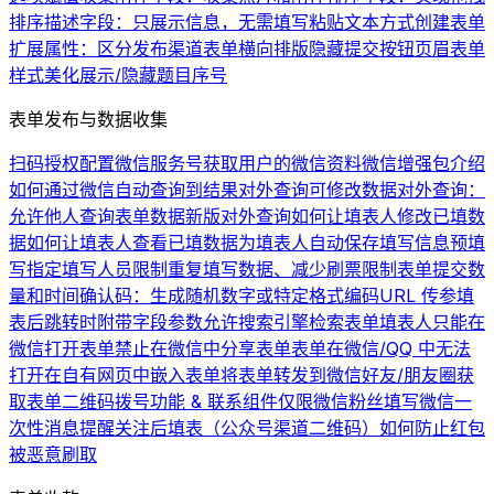
排序
描述字段：只展示信息，无需填写
粘贴文本方式创建表单
扩展属性：区分发布渠道
表单横向排版
隐藏提交按钮
页眉
表单
样式美化
展示/隐藏题目序号
表单发布与数据收集
扫码授权配置微信服务号
获取用户的微信资料
微信增强包介绍
如何通过微信自动查询到结果
对外查询可修改数据
对外查询：
允许他人查询表单数据
新版对外查询
如何让填表人修改已填数
据
如何让填表人查看已填数据
为填表人自动保存填写信息
预填
写
指定填写人员
限制重复填写数据、减少刷票
限制表单提交数
量和时间
确认码：生成随机数字或特定格式编码
URL 传参
填
表后跳转时附带字段参数
允许搜索引擎检索表单
填表人只能在
微信打开表单
禁止在微信中分享表单
表单在微信/QQ 中无法
打开
在自有网页中嵌入表单
将表单转发到微信好友/朋友圈
获
取表单二维码
拨号功能 & 联系组件
仅限微信粉丝填写
微信一
次性消息提醒
关注后填表（公众号渠道二维码）
如何防止红包
被恶意刷取