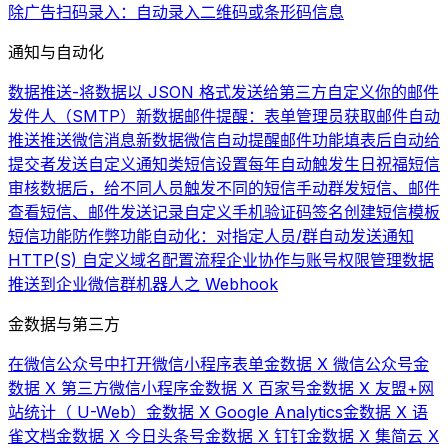
除广告
扫码录入：自动录入二维码或条形码信息
通知与自动化
数据推送-将数据以 JSON 格式发送给第三方
自定义你的邮件
发件人（SMTP）
新数据邮件提醒：表单管理员获取邮件自动
推送
推送微信消息
新数据微信自动提醒
邮件功能
填表后自动给
提交者发送自定义通知类短信
设置每年自动触发生日祝福短信
审核数据后，给不同人员触发不同的短信
手动群发短信、邮件
查看短信、邮件发送记录
自定义手机验证码签名
创建短信模板
短信功能
防作弊功能
自动化：对指定人员/群自动发送通知
HTTP(S) 自定义域名配置流程
企业协作与账号权限管理
数据
推送到企业微信群机器人之 Webhook
金数据与第三方
在微信公众号中打开微信小程序表单
金数据 X 微信公众号
金
数据 X 第三方微信小程序
金数据 X 百家号
金数据 X 友盟+网
站统计（ U-Web）
金数据 X Google Analytics
金数据 X 语
雀文档
金数据 X 今日头条号
金数据 X 钉钉
金数据 X 集简云 X