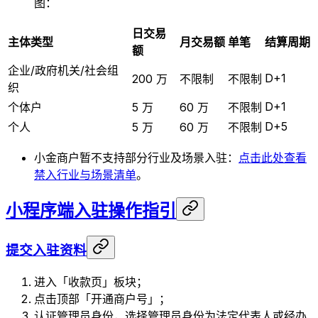
图：
日交易
主体类型
月交易额
单笔
结算周期
额
企业/政府机关/社会组
D+1
200 万
不限制
不限制
织
D+1
个体户
5 万
60 万
不限制
D+5
个人
5 万
60 万
不限制
小金商户暂不支持部分行业及场景入驻：
点击此处查看
禁入行业与场景清单
。
小程序端入驻操作指引
提交入驻资料
进入「收款页」板块；
点击顶部「开通商户号」；
认证管理员身份，选择管理员身份为法定代表人或经办