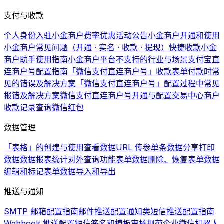
支付与收款
个人身份入驻小金商户费率优惠活动公告
小金商户开通和使用
小金商户常见问题（开通 · 实名 · 收款 · 提现）
快捷收款
小金
商户助手使用指南
小金商户平台不支持的行业与场景
支付宝直
连商户号配置指南
「微信支付直连商户号」收款表单付款时常
见的错误及解决方案
「微信支付直连商户号」配置过程中常见
报错及解决方案
微信支付直连商户号开通与配置
交易中心商户
收款记录查询
微信红包
数据管理
「表格」的创建与使用
查看数据
URL 传参
单条数据分享
打印
数据
数据报表统计
对外查询功能
表单数据删除、恢复
表单数据
编辑和标记
表单数据导入和导出
推送与通知
SMTP 邮箱配置指南
邮件推送配置
通知类短信推送配置指南
Webhook 推送配置
短信签名和模板审核规范
企业微信机器人