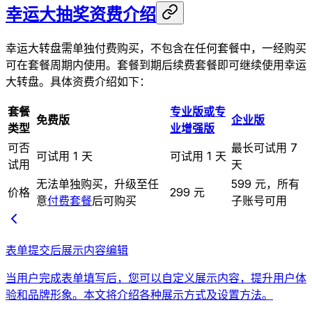
幸运大抽奖资费介绍
幸运大转盘需单独付费购买，不包含在任何套餐中，一经购买
可在套餐周期内使用。套餐到期后续费套餐即可继续使用幸运
大转盘。具体资费介绍如下：
套餐
专业版或专
免费版
企业版
类型
业增强版
可否
最长可试用 7
可试用 1 天
可试用 1 天
试用
天
无法单独购买，升级至任
599 元，所有
价格
299 元
意
付费套餐
后可购买
子账号可用
表单提交后展示内容编辑
当用户完成表单填写后，您可以自定义展示内容，提升用户体
验和品牌形象。本文将介绍各种展示方式及设置方法。