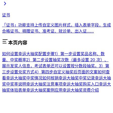
证书
「证书」功能支持上传自定义图片样式，插入表单字段，生成
合格证书、捐赠证书、准考证、就诊单、出入证……
本页内容
如何设置幸运大抽奖
配置步骤
1）第一步设置奖品名称、数
量、中奖概率
2）第二步设置抽奖次数（最多设置 20 次）、
展示发奖人信息，考试表单还可以设置按分数段抽奖。
3）第
三步设置兑奖方式
4）第四步自定义抽奖后页面的文案
如何查
看幸运大抽奖中奖情况
如何核销幸运大抽奖中奖记录
幸运大抽
奖中奖率说明
幸运大抽奖注意事项
幸运大抽奖购买入口
幸运大
抽奖体验表单
幸运大抽奖案例应用
幸运大抽奖资费介绍