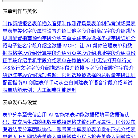
表单制作与美化
制作新版报名表单
插入音频
制作测评场景表单
制作考试场景表
单
表单美化
字段属性设置介绍
其他字段介绍
商品字段介绍
跳转
规则配置指南
预约字段介绍
表单关联字段
选择类型字段详细介
绍
电子签名字段介绍
金数据 MCP：让 AI 帮你管理表单和数
据
表格字段介绍
计算字段介绍
分页字段介绍
地址字段介绍
身份
证字段介绍
手机字段介绍
表单在微信/QQ 中无法打开
单行文
字&多行文字字段介绍
描述字段介绍
排序字段介绍
附件字段介
绍
矩阵字段介绍
选项名额：限制选项被选择的总数量
字段规则
配置指南
AI 创建表单
手动从空白创建表单
语音字段介绍
考试
表单功能示例：人工阅卷
功能定制
表单发布与设置
表单分享至微信
启用 AI 智能填表功能
数据预填写
数据确认
码：提交后生成随机数字或特定格式编码
扩展属性：区分发布
渠道
结果分享
团队协作：账号间共享表单
表单发布形式介绍
表
单嵌入 H5 网站
表单嵌入自研微信小程序
将表单嵌入到微信公