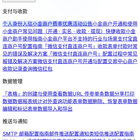
支付与收款
个人身份入驻小金商户费率优惠活动公告
小金商户开通和使用
小金商户常见问题（开通 · 实名 · 收款 · 提现）
快捷收款
小金
商户助手使用指南
小金商户平台不支持的行业与场景
支付宝直
连商户号配置指南
「微信支付直连商户号」收款表单付款时常
见的错误及解决方案
「微信支付直连商户号」配置过程中常见
报错及解决方案
微信支付直连商户号开通与配置
交易中心商户
收款记录查询
微信红包
数据管理
「表格」的创建与使用
查看数据
URL 传参
单条数据分享
打印
数据
数据报表统计
对外查询功能
表单数据删除、恢复
表单数据
编辑和标记
表单数据导入和导出
推送与通知
SMTP 邮箱配置指南
邮件推送配置
通知类短信推送配置指南