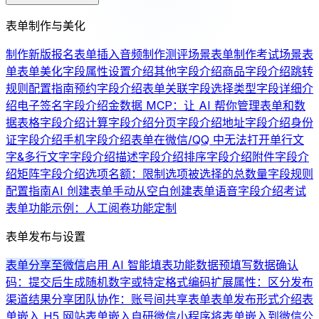
表单制作与美化
制作新版报名表单
插入音频
制作测评场景表单
制作考试场景表
单
表单美化
字段属性设置介绍
其他字段介绍
商品字段介绍
跳转
规则配置指南
预约字段介绍
表单关联字段
选择类型字段详细介
绍
电子签名字段介绍
金数据 MCP：让 AI 帮你管理表单和数
据
表格字段介绍
计算字段介绍
分页字段介绍
地址字段介绍
身份
证字段介绍
手机字段介绍
表单在微信/QQ 中无法打开
单行文
字&多行文字字段介绍
描述字段介绍
排序字段介绍
附件字段介
绍
矩阵字段介绍
选项名额：限制选项被选择的总数量
字段规则
配置指南
AI 创建表单
手动从空白创建表单
语音字段介绍
考试
表单功能示例：人工阅卷
功能定制
表单发布与设置
表单分享至微信
启用 AI 智能填表功能
数据预填写
数据确认
码：提交后生成随机数字或特定格式编码
扩展属性：区分发布
渠道
结果分享
团队协作：账号间共享表单
表单发布形式介绍
表
单嵌入 H5 网站
表单嵌入自研微信小程序
将表单嵌入到微信公