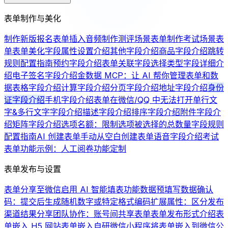
表单制作与美化
制作新版报名表单
插入音频
制作测评场景表单
制作考试场景表
单
表单美化
字段属性设置介绍
其他字段介绍
商品字段介绍
跳转
规则配置指南
预约字段介绍
表单关联字段
选择类型字段详细介
绍
电子签名字段介绍
金数据 MCP：让 AI 帮你管理表单和数
据
表格字段介绍
计算字段介绍
分页字段介绍
地址字段介绍
身份
证字段介绍
手机字段介绍
表单在微信/QQ 中无法打开
单行文
字&多行文字字段介绍
描述字段介绍
排序字段介绍
附件字段介
绍
矩阵字段介绍
选项名额：限制选项被选择的总数量
字段规则
配置指南
AI 创建表单
手动从空白创建表单
语音字段介绍
考试
表单功能示例：人工阅卷
功能定制
表单发布与设置
表单分享至微信
启用 AI 智能填表功能
数据预填写
数据确认
码：提交后生成随机数字或特定格式编码
扩展属性：区分发布
渠道
结果分享
团队协作：账号间共享表单
表单发布形式介绍
表
单嵌入 H5 网站
表单嵌入自研微信小程序
将表单嵌入到微信公