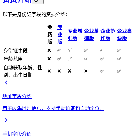
以下是身份证字段的资费介绍：
免
专
专业增
企业基
企业协
企业高
费
业
强版
础版
作版
级版
版
版
❌
✅
✅
✅
✅
✅
身份证字段
❌
✅
✅
✅
✅
✅
年龄范围
自动获取年龄、性
❌
❌
❌
❌
✅
✅
别、出生日期
地址字段介绍
用于收集地址信息，支持手动填写和自动定位。
手机字段介绍