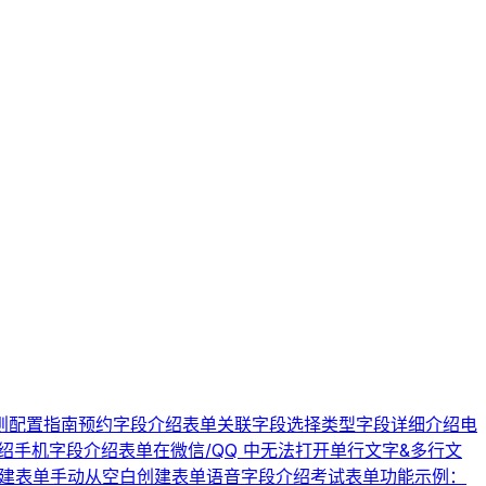
则配置指南
预约字段介绍
表单关联字段
选择类型字段详细介绍
电
绍
手机字段介绍
表单在微信/QQ 中无法打开
单行文字&多行文
创建表单
手动从空白创建表单
语音字段介绍
考试表单功能示例：