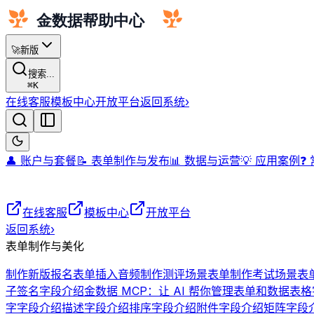
🚀
新版
搜索...
⌘
K
在线客服
模板中心
开放平台
返回系统
›
👤 账户与套餐
📝 表单制作与发布
📊 数据与运营
💡 应用案例
❓
在线客服
模板中心
开放平台
返回系统
›
表单制作与美化
制作新版报名表单
插入音频
制作测评场景表单
制作考试场景表
子签名字段介绍
金数据 MCP：让 AI 帮你管理表单和数据
表格
字字段介绍
描述字段介绍
排序字段介绍
附件字段介绍
矩阵字段