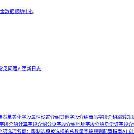
金数据帮助中心
 常见问题
⚡️ 更新日志
单
表单美化
字段属性设置介绍
其他字段介绍
商品字段介绍
跳转规
字段介绍
计算字段介绍
分页字段介绍
地址字段介绍
身份证字段介
介绍
选项名额：限制选项被选择的总数量
字段规则配置指南
AI 