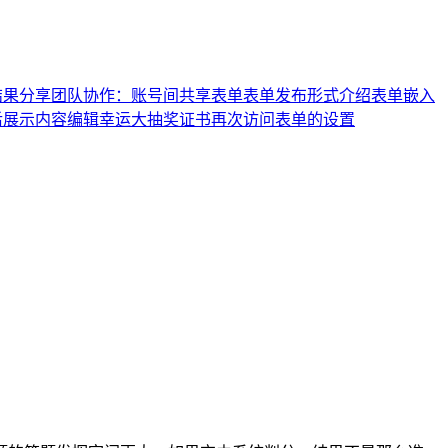
结果分享
团队协作：账号间共享表单
表单发布形式介绍
表单嵌入
后展示内容编辑
幸运大抽奖
证书
再次访问表单的设置