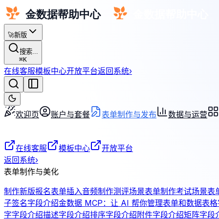
🚀
新版
搜索...
⌘
K
在线客服
模板中心
开放平台
返回系统
›
欢迎页
账户与套餐
表单制作与发布
数据与运营
在线客服
模板中心
开放平台
返回系统
›
表单制作与美化
制作新版报名表单
插入音频
制作测评场景表单
制作考试场景表
子签名字段介绍
金数据 MCP：让 AI 帮你管理表单和数据
表格
字字段介绍
描述字段介绍
排序字段介绍
附件字段介绍
矩阵字段