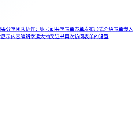
结果分享
团队协作：账号间共享表单
表单发布形式介绍
表单嵌入
后展示内容编辑
幸运大抽奖
证书
再次访问表单的设置