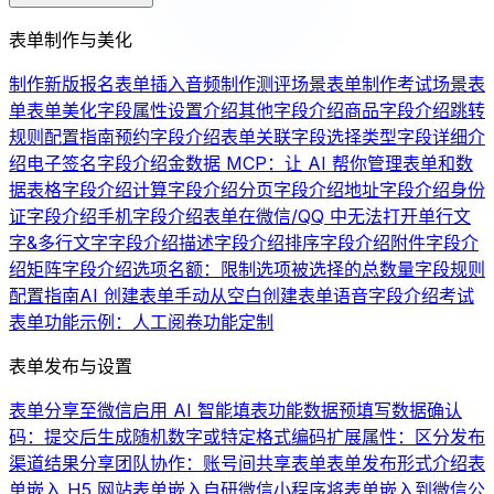
表单制作与美化
制作新版报名表单
插入音频
制作测评场景表单
制作考试场景表
单
表单美化
字段属性设置介绍
其他字段介绍
商品字段介绍
跳转
规则配置指南
预约字段介绍
表单关联字段
选择类型字段详细介
绍
电子签名字段介绍
金数据 MCP：让 AI 帮你管理表单和数
据
表格字段介绍
计算字段介绍
分页字段介绍
地址字段介绍
身份
证字段介绍
手机字段介绍
表单在微信/QQ 中无法打开
单行文
字&多行文字字段介绍
描述字段介绍
排序字段介绍
附件字段介
绍
矩阵字段介绍
选项名额：限制选项被选择的总数量
字段规则
配置指南
AI 创建表单
手动从空白创建表单
语音字段介绍
考试
表单功能示例：人工阅卷
功能定制
表单发布与设置
表单分享至微信
启用 AI 智能填表功能
数据预填写
数据确认
码：提交后生成随机数字或特定格式编码
扩展属性：区分发布
渠道
结果分享
团队协作：账号间共享表单
表单发布形式介绍
表
单嵌入 H5 网站
表单嵌入自研微信小程序
将表单嵌入到微信公