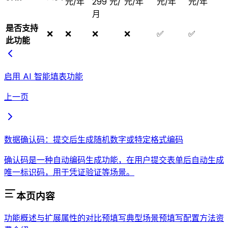
元/年
299 元/
元/年
元/年
元/年
月
是否支持
❌
❌
❌
❌
✅
✅
此功能
启用 AI 智能填表功能
上一页
数据确认码：提交后生成随机数字或特定格式编码
确认码是一种自动编码生成功能，在用户提交表单后自动生成
唯一标识码，用于凭证验证等场景。
本页内容
功能概述
与扩展属性的对比
预填写典型场景
预填写配置方法
资