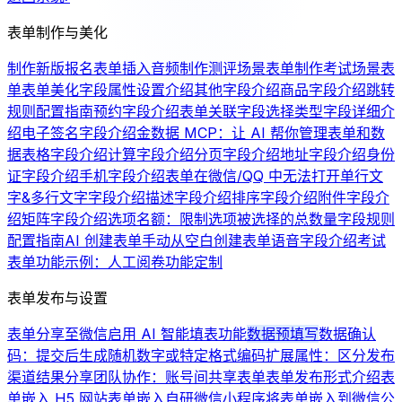
表单制作与美化
制作新版报名表单
插入音频
制作测评场景表单
制作考试场景表
单
表单美化
字段属性设置介绍
其他字段介绍
商品字段介绍
跳转
规则配置指南
预约字段介绍
表单关联字段
选择类型字段详细介
绍
电子签名字段介绍
金数据 MCP：让 AI 帮你管理表单和数
据
表格字段介绍
计算字段介绍
分页字段介绍
地址字段介绍
身份
证字段介绍
手机字段介绍
表单在微信/QQ 中无法打开
单行文
字&多行文字字段介绍
描述字段介绍
排序字段介绍
附件字段介
绍
矩阵字段介绍
选项名额：限制选项被选择的总数量
字段规则
配置指南
AI 创建表单
手动从空白创建表单
语音字段介绍
考试
表单功能示例：人工阅卷
功能定制
表单发布与设置
表单分享至微信
启用 AI 智能填表功能
数据预填写
数据确认
码：提交后生成随机数字或特定格式编码
扩展属性：区分发布
渠道
结果分享
团队协作：账号间共享表单
表单发布形式介绍
表
单嵌入 H5 网站
表单嵌入自研微信小程序
将表单嵌入到微信公