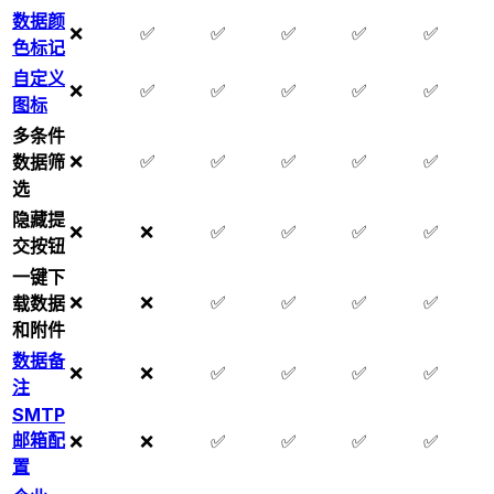
数据颜
❌
✅
✅
✅
✅
✅
色标记
自定义
❌
✅
✅
✅
✅
✅
图标
多条件
❌
✅
✅
✅
✅
✅
数据筛
选
隐藏提
❌
❌
✅
✅
✅
✅
交按钮
一键下
❌
❌
✅
✅
✅
✅
载数据
和附件
数据备
❌
❌
✅
✅
✅
✅
注
SMTP
邮箱配
❌
❌
✅
✅
✅
✅
置