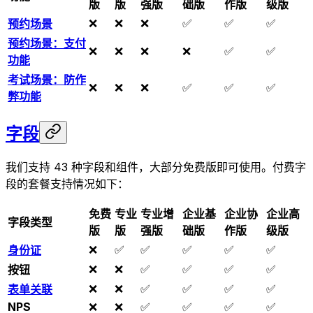
版
版
强版
础版
作版
级版
❌
❌
❌
✅
✅
✅
预约场景
预约场景：支付
❌
❌
❌
❌
✅
✅
功能
考试场景：防作
❌
❌
❌
✅
✅
✅
弊功能
字段
我们支持 43 种字段和组件，大部分免费版即可使用。付费字
段的套餐支持情况如下：
免费
专业
专业增
企业基
企业协
企业高
字段类型
版
版
强版
础版
作版
级版
❌
✅
✅
✅
✅
✅
身份证
❌
❌
✅
✅
✅
✅
按钮
❌
❌
✅
✅
✅
✅
表单关联
NPS
❌
❌
✅
✅
✅
✅