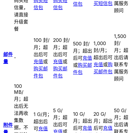
购买短
购买短
购买短
买短信包
属服务
信包
信量，
信包
信包
顾问
请直接
升级套
餐
1,500
100 封/
200 封/
封/
1,000
500 封/
月；超
月；超
封/月；
月；超
月；超出
邮件
出后可
出后可
超出后可
出后请
-
后可
充值
量
充值
或
充值
或
充值
或
购
联系专
或
购买邮
购买邮
购买邮
买邮件包
属服务
件包
件包
件包
顾问
100
MB/
月；超
出后无
5 G/
50 G/
法再收
10 G/
20 G/
1 G/月；
月；超
月；超
集数
月；超出
月；超出
超出后
出后可
出后请
附件
据，不
后可
充值
后可
充值
可
充值
充值
或
联系专
量