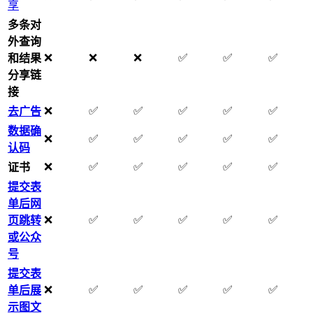
享
多条对
外查询
❌
❌
❌
✅
✅
✅
和结果
分享链
接
❌
✅
✅
✅
✅
✅
去广告
数据确
❌
✅
✅
✅
✅
✅
认码
❌
✅
✅
✅
✅
✅
证书
提交表
单后网
❌
✅
✅
✅
✅
✅
页跳转
或公众
号
提交表
❌
✅
✅
✅
✅
✅
单后展
示图文