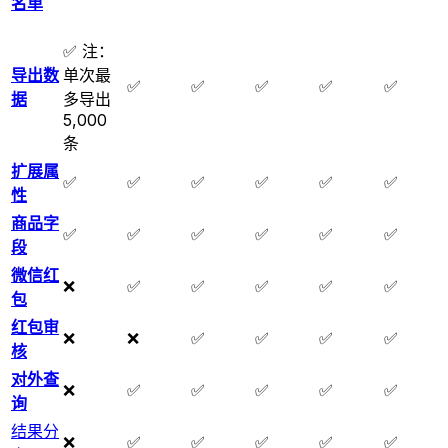
名单
✅ 注：
导出数
单次最
✅
✅
✅
✅
✅
据
多导出
5,000
条
扩展属
✅
✅
✅
✅
✅
✅
性
商品字
✅
✅
✅
✅
✅
✅
段
微信红
❌
✅
✅
✅
✅
✅
包
红包审
❌
❌
✅
✅
✅
✅
核
对外查
❌
✅
✅
✅
✅
✅
询
结果分
❌
✅
✅
✅
✅
✅