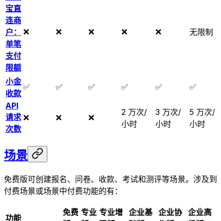
宝直
连商
❌
❌
❌
❌
❌
户：
无限制
单笔
支付
限额
小金
✅
✅
✅
✅
✅
✅
收款
API
2 万次/
3 万次/
5 万次/
请求
❌
❌
❌
小时
小时
小时
次数
场景
免费版可创建报名、问卷、收款、考试和测评等场景。涉及到
付费场景或场景中付费功能的有：
免费
专业
专业增
企业基
企业协
企业高
功能