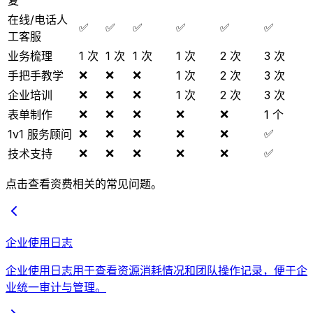
复
在线/电话人
✅
✅
✅
✅
✅
✅
工客服
业务梳理
1 次
1 次
1 次
1 次
2 次
3 次
❌
❌
❌
手把手教学
1 次
2 次
3 次
❌
❌
❌
企业培训
1 次
2 次
3 次
❌
❌
❌
❌
❌
表单制作
1 个
❌
❌
❌
❌
❌
✅
1v1 服务顾问
❌
❌
❌
❌
❌
✅
技术支持
点击查看资费相关的常见问题。
企业使用日志
企业使用日志用于查看资源消耗情况和团队操作记录，便于企
业统一审计与管理。