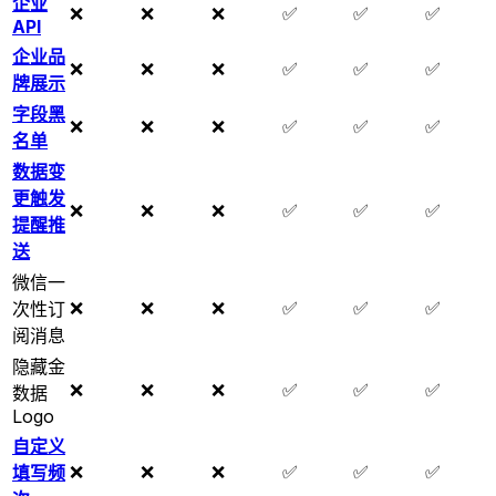
企业
❌
❌
❌
✅
✅
✅
API
企业品
❌
❌
❌
✅
✅
✅
牌展示
字段黑
❌
❌
❌
✅
✅
✅
名单
数据变
更触发
❌
❌
❌
✅
✅
✅
提醒推
送
微信一
❌
❌
❌
✅
✅
✅
次性订
阅消息
隐藏金
❌
❌
❌
✅
✅
✅
数据
Logo
自定义
❌
❌
❌
✅
✅
✅
填写频