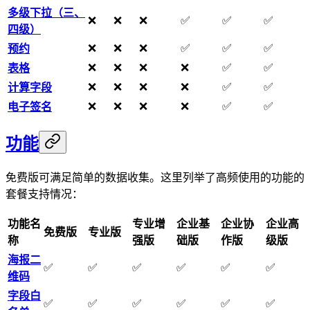
多级下拉（三、
❌
❌
❌
✅
✅
✅
四级）
❌
❌
❌
✅
✅
✅
预约
❌
❌
❌
❌
✅
✅
表格
❌
❌
❌
❌
✅
✅
计算字段
❌
❌
❌
❌
✅
✅
电子签名
功能
免费版可满足简单的数据收集。这里列举了高频使用的功能的
套餐支持情况：
功能名
专业增
企业基
企业协
企业高
免费版
专业版
称
强版
础版
作版
级版
海报二
✅
✅
✅
✅
✅
✅
维码
字段白
✅
✅
✅
✅
✅
✅