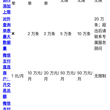
协作
无限
无限
无限
单
单
单
添加
上限
对外
20 万
查询
条；超
单表
出后请
❌
2 万条
2 万条
5 万条
10 万条
最大
联系专
数据
属服务
量
顾问
微信
支付
直连
商
10 万元/
20 万元/
50 万元/
50 万元/
1 元/月
无限制
户：
月
月
月
月
月交
易总
额
微信
支付