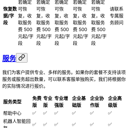
若确定
若确定
若确定
若确定
若确定
恢复数
可恢
可恢
可恢
可恢
可恢
请联系
据/字
复，收
复，收
复，收
复，收
复，收
专属服
段
取服务
取服务
取服务
取服务
取服务
务顾问
费 500
费 500
费 500
费 500
费 500
元起/字
元起/字
元起/字
元起/字
元起/字
段
段
段
段
段
服务
我们为客户提供专业、多样的服务。如果你的套餐不支持该项
服务或服务超出数量，可以联系客服单独购买，我们将根据你
的实际情况进行报价。
免费
专业
专业增
企业基
企业协
企业高
服务类型
版
版
强版
础版
作版
级版
✅
✅
✅
✅
✅
✅
帮助中心
机器人智能回
✅
✅
✅
✅
✅
✅