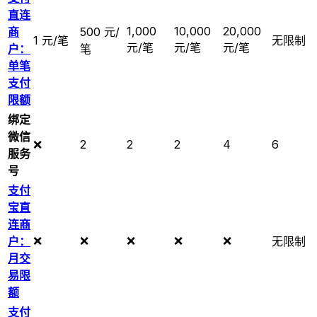
直连
1,000
10,000
20,000
商
500 元/
1 元/笔
无限制
元/笔
元/笔
元/笔
户：
笔
单笔
支付
限额
绑定
微信
❌
2
2
2
4
6
服务
号
支付
宝直
连商
❌
❌
❌
❌
❌
户：
无限制
月交
易限
额
支付