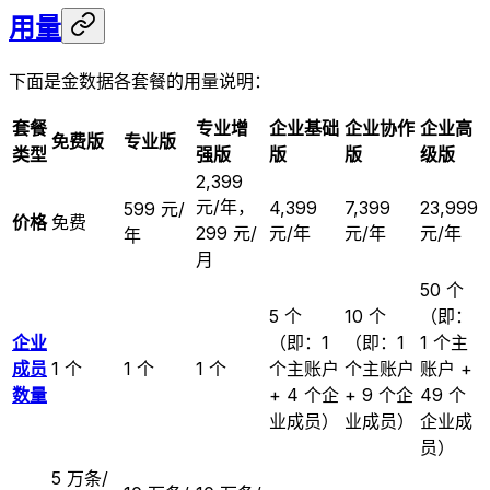
用量
下面是金数据各套餐的用量说明：
套餐
专业增
企业基础
企业协作
企业高
免费版
专业版
类型
强版
版
版
级版
2,399
元/年，
4,399
7,399
23,999
599 元/
价格
免费
299 元/
元/年
元/年
元/年
年
月
50 个
5 个
10 个
（即：
企业
（即：1
（即：1
1 个主
成员
1 个
1 个
1 个
个主账户
个主账户
账户 +
数量
+ 4 个企
+ 9 个企
49 个
业成员）
业成员）
企业成
员）
5 万条/