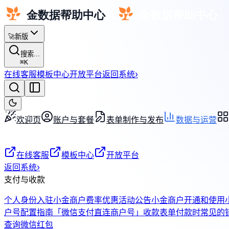
🚀
新版
搜索...
⌘
K
在线客服
模板中心
开放平台
返回系统
›
欢迎页
账户与套餐
表单制作与发布
数据与运营
在线客服
模板中心
开放平台
返回系统
›
支付与收款
个人身份入驻小金商户费率优惠活动公告
小金商户开通和使用
户号配置指南
「微信支付直连商户号」收款表单付款时常见的
查询
微信红包