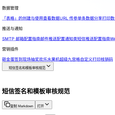
数据管理
「表格」的创建与使用
查看数据
URL 传参
单条数据分享
打印数
推送与通知
SMTP 邮箱配置指南
邮件推送配置
通知类短信推送配置指南
W
营销插件
砸金蛋
签到
现场抽奖
欢乐水果机
超级九宫格
自定义打印
核销码
短信签名和模板审核规范
短信签名和模板审核规范
复制 Markdown
打开