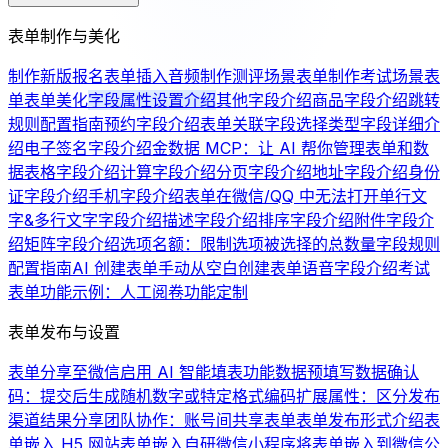
表单制作与美化
制作新版报名表单
插入音频
制作测评场景表单
制作考试场景表
单
表单美化
字段属性设置介绍
其他字段介绍
商品字段介绍
跳转
规则配置指南
预约字段介绍
表单关联字段
选择类型字段详细介
绍
电子签名字段介绍
金数据 MCP：让 AI 帮你管理表单和数
据
表格字段介绍
计算字段介绍
分页字段介绍
地址字段介绍
身份
证字段介绍
手机字段介绍
表单在微信/QQ 中无法打开
单行文
字&多行文字字段介绍
描述字段介绍
排序字段介绍
附件字段介
绍
矩阵字段介绍
选项名额：限制选项被选择的总数量
字段规则
配置指南
AI 创建表单
手动从空白创建表单
语音字段介绍
考试
表单功能示例：人工阅卷
功能定制
表单发布与设置
表单分享至微信
启用 AI 智能填表功能
数据预填写
数据确认
码：提交后生成随机数字或特定格式编码
扩展属性：区分发布
渠道
结果分享
团队协作：账号间共享表单
表单发布形式介绍
表
单嵌入 H5 网站
表单嵌入自研微信小程序
将表单嵌入到微信公