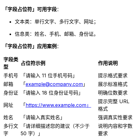
「字段占位符」可用字段
：
文本类：单行文字、多行文字、网址；
信息类：姓名、手机、邮箱、身份证。
「字段占位符」应用案例
：
字段类
占位符示例
作用说明
型
手机号
「请输入 11 位手机号码」
提示格式要求
邮箱
「
example@company.com
」
展示标准格式
身份证
「请输入 18 位身份证号码」
明确位数要求
提示完整 URL
网址
「
https://www.example.com
」
格式
姓名
「请输入真实姓名」
强调真实性要求
多行文
「请详细描述您的建议（不少于
说明内容和字数
字
50 字）」
要求