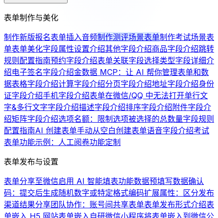
表单制作与美化
制作新版报名表单
插入音频
制作测评场景表单
制作考试场景表
单
表单美化
字段属性设置介绍
其他字段介绍
商品字段介绍
跳转
规则配置指南
预约字段介绍
表单关联字段
选择类型字段详细介
绍
电子签名字段介绍
金数据 MCP：让 AI 帮你管理表单和数
据
表格字段介绍
计算字段介绍
分页字段介绍
地址字段介绍
身份
证字段介绍
手机字段介绍
表单在微信/QQ 中无法打开
单行文
字&多行文字字段介绍
描述字段介绍
排序字段介绍
附件字段介
绍
矩阵字段介绍
选项名额：限制选项被选择的总数量
字段规则
配置指南
AI 创建表单
手动从空白创建表单
语音字段介绍
考试
表单功能示例：人工阅卷
功能定制
表单发布与设置
表单分享至微信
启用 AI 智能填表功能
数据预填写
数据确认
码：提交后生成随机数字或特定格式编码
扩展属性：区分发布
渠道
结果分享
团队协作：账号间共享表单
表单发布形式介绍
表
单嵌入 H5 网站
表单嵌入自研微信小程序
将表单嵌入到微信公