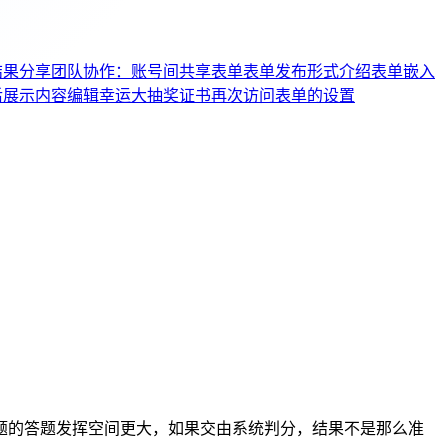
结果分享
团队协作：账号间共享表单
表单发布形式介绍
表单嵌入
后展示内容编辑
幸运大抽奖
证书
再次访问表单的设置
题的答题发挥空间更大，如果交由系统判分，结果不是那么准