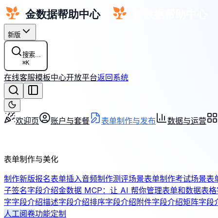
新版
搜索...
⌘
K
在线客服
模板中心
开放平台
返回系统
欢迎页
账户与套餐
表单制作与发布
数据与运营
表单制作与美化
制作新版报名表单
插入音频
制作测评场景表单
制作考试场景表
子签名字段介绍
金数据 MCP：让 AI 帮你管理表单和数据
表格
字字段介绍
描述字段介绍
排序字段介绍
附件字段介绍
矩阵字段
人工阅卷
功能定制