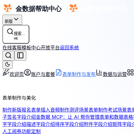
新版
搜索...
⌘
K
在线客服
模板中心
开放平台
返回系统
欢迎页
账户与套餐
表单制作与发布
数据与运营
表单制作与美化
制作新版报名表单
插入音频
制作测评场景表单
制作考试场景表
子签名字段介绍
金数据 MCP：让 AI 帮你管理表单和数据
表格
字字段介绍
描述字段介绍
排序字段介绍
附件字段介绍
矩阵字段
人工阅卷
功能定制