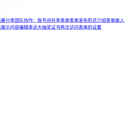
结果分享
团队协作：账号间共享表单
表单发布形式介绍
表单嵌入
后展示内容编辑
幸运大抽奖
证书
再次访问表单的设置