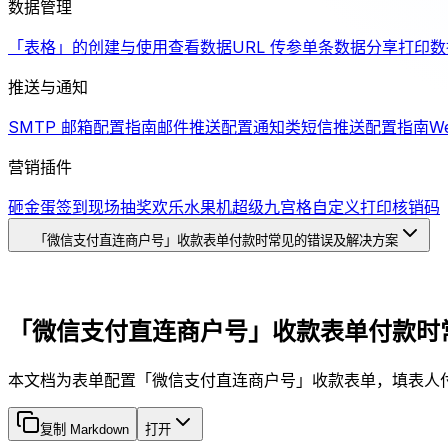
数据管理
「表格」的创建与使用
查看数据
URL 传参
单条数据分享
打印数
推送与通知
SMTP 邮箱配置指南
邮件推送配置
通知类短信推送配置指南
W
营销插件
砸金蛋
签到
现场抽奖
欢乐水果机
超级九宫格
自定义打印
核销码
「微信支付直连商户号」收款表单付款时常见的错误及解决方案
「微信支付直连商户号」收款表单付款时
本文档为表单配置「微信支付直连商户号」收款表单，填表人
复制 Markdown
打开