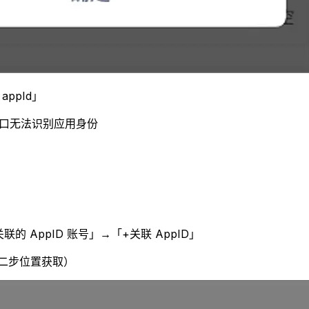
ppId」
接口无法识别应用身份
 AppID 账号」→「+关联 AppID」
第二步位置获取）