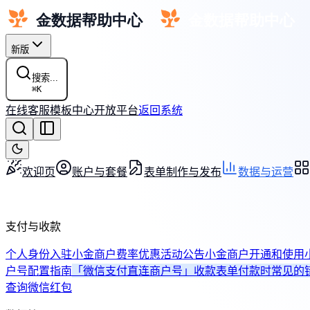
新版
搜索...
⌘
K
在线客服
模板中心
开放平台
返回系统
欢迎页
账户与套餐
表单制作与发布
数据与运营
支付与收款
个人身份入驻小金商户费率优惠活动公告
小金商户开通和使用
户号配置指南
「微信支付直连商户号」收款表单付款时常见的
查询
微信红包