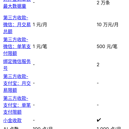
-
2 万条
最大数据量
第三方收款-
微信：月交易
1 元/月
10 万元/月
总额
第三方收款-
微信：单笔支
1 元/笔
500 元/笔
付限额
绑定微信服务
-
2
号
第三方收款-
-
-
支付宝：月交
易限额
第三方收款-
-
-
支付宝：单笔
支付限额
✔️
-
小金收款
AI 点数
100 点/月
1,000 点/月