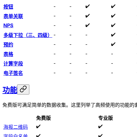
✔️
✔️
-
-
按钮
✔️
✔️
-
-
表单关联
✔️
✔️
NPS
-
-
✔️
-
-
-
多级下拉（三、四级）
✔️
-
-
-
预约
-
-
-
-
表格
-
-
-
-
计算字段
-
-
-
-
电子签名
功能
免费版可满足简单的数据收集。这里列举了高频使用的功能的
免费版
专业版
✔️
✔️
海报二维码
✔️
✔️
字段白名单