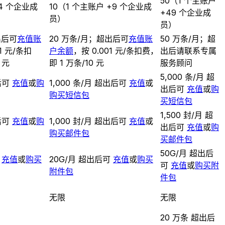
50（1 个主账户
+4 个企业成
10（1 个主账户 +9 个企业成
+49 个企业成
员）
员）
出后可
充值账
20 万条/月；超出后可
充值账
50 万条/月；超
1 元/条扣
户余额
，按 0.001 元/条扣费，
出后请联系专属
 元
即 1 万条/10 元
服务顾问
5,000 条/月 超
后可
充值
或
购
1,000 条/月 超出后可
充值
或
出后可
充值
或
购
购买短信包
买短信包
1,500 封/月 超
后可
充值
或
购
1,000 封/月 超出后可
充值
或
出后可
充值
或
购
购买邮件包
买邮件包
50G/月 超出后
可
充值
或
购买
20G/月 超出后可
充值
或
购买
可
充值
或
购买附
附件包
件包
无限
无限
20 万条 超出后