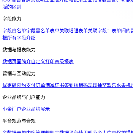
版的区别
字段能力
字段白名单
字段黑名单
表单关联增强
表单关联字段：表单间的
框
所有字段介绍
数据与报表能力
数据页面简介
自定义打印
高级报表
营销与互动能力
优惠码
预约支付
订单满减
证书
签到
核销码
现场抽奖
欢乐水果机
企业品牌与门户能力
小金门户
企业品牌展示
平台规范与合规
金数据表单内容管理规则
金数据平台使用规范
个人信息保护措