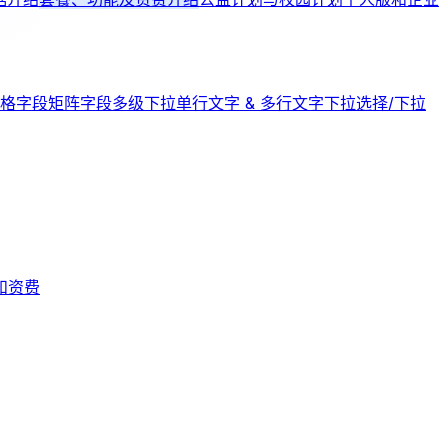
格字段
矩阵字段
多级下拉
单行文字 & 多行文字
下拉选择/下拉
和资费